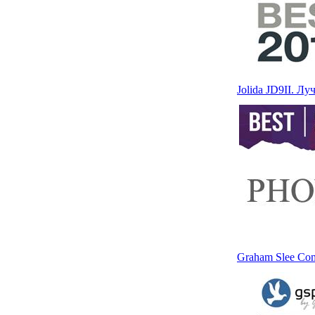
Jolida JD9II. Л
Graham Slee Com