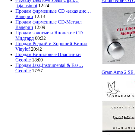
# Really Best love spells Ugan…
Audio Note OTO
jjaja nsimbi
12:24
Продам фирменные CD -заказ дис…
Валерии
12:13
Продам фирменные CD-Металл
Валерии
12:09
Продам золотые и Японские CD
Мидгард
00:32
Продам Редкий и Хороший Винил
Vinylof
20:42
Продам Виниловые Пластинки
Geordie
18:00
Продам Jazz,Instrumental & Eas…
Geordie
17:57
Gram Amp 2 SE.