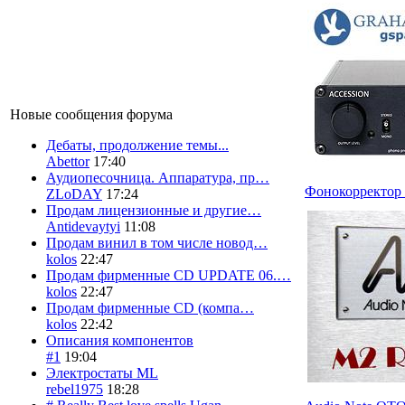
Новые сообщения форума
Дебаты, продолжение темы...
Abettor
17:40
Аудиопесочница. Аппаратура, пр…
Фонокорректор 
ZLoDAY
17:24
Продам лицензионные и другие…
Antidevaytyi
11:08
Продам винил в том числе новод…
kolos
22:47
Продам фирменные CD UPDATE 06.…
kolos
22:47
Продам фирменные CD (компа…
kolos
22:42
Описания компонентов
#1
19:04
Электростаты ML
rebel1975
18:28