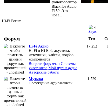
фонокорректор
Black Ice Audio
F159. Это
нова...
Hi-Fi Forum
Звук
Форум
Тем
С
Hi-Fi Аудио
17 252
Hi-Fi и Hi-End, aкустика,
источники, кабели, подбор
компонентов
Встречи форумчан
Системы
участников
Мой путь в аудио
Авторские работы
Музыка
1 729
Обсуждение аудиозаписей