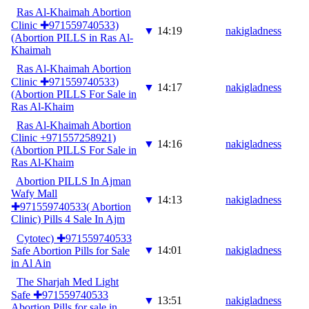
Ras Al-Khaimah Abortion
Clinic ✚971559740533)
▼
14:19
nakigladness
(Abortion PILLS in Ras Al-
Khaimah
Ras Al-Khaimah Abortion
Clinic ✚971559740533)
▼
14:17
nakigladness
(Abortion PILLS For Sale in
Ras Al-Khaim
Ras Al-Khaimah Abortion
Clinic +971557258921)
▼
14:16
nakigladness
(Abortion PILLS For Sale in
Ras Al-Khaim
Abortion PILLS In Ajman
Wafy Mall
▼
14:13
nakigladness
✚971559740533( Abortion
Clinic) Pills 4 Sale In Ajm
Cytotec) ✚971559740533
▼
14:01
nakigladness
Safe Abortion Pills for Sale
in Al Ain
The Sharjah Med Light
Safe ✚971559740533
▼
13:51
nakigladness
Abortion Pills for sale in