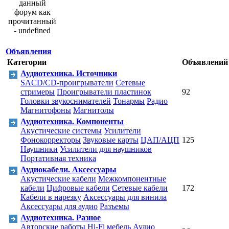
Объявления
Категории
Объявлений
Аудиотехника. Источники
SACD/CD-проигрыватели
Сетевые
стримеры
Проигрыватели пластинок
92
Головки звукоснимателей
Тонармы
Радио
Магнитофоны
Магнитолы
Аудиотехника. Компоненты
Акустические системы
Усилители
Фонокорректоры
Звуковые карты
ЦАП/АЦП
125
Наушники
Усилители для наушников
Портативная техника
Аудиокабели. Аксессуары
Акустические кабели
Межкомпонентные
кабели
Цифровые кабели
Сетевые кабели
172
Кабели в нарезку
Аксессуары для винила
Аксессуары для аудио
Разъемы
Аудиотехника. Разное
Авторские работы
Hi-Fi мебель
Аудио