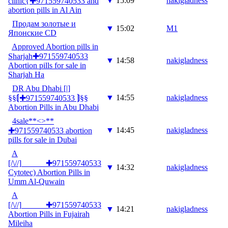
▼
15:09
nakigladness
clinic{✚971559740533 and
abortion pills in Al Ain
Продам золотые и
▼
15:02
M1
Японские CD
Approved Abortion pills in
Sharjah✚971559740533
▼
14:58
nakigladness
Abortion pills for sale in
Sharjah Ha
DR Abu Dhabi [|]
▼
14:55
nakigladness
§§⟬✚971559740533 ⟭§§
Abortion Pills in Abu Dhabi
4sale**<>**
▼
14:45
nakigladness
✚971559740533 abortion
pills for sale in Dubai
A
[/\//]______✚971559740533
▼
14:32
nakigladness
Cytotec) Abortion Pills in
Umm Al-Quwain
A
[/\//]______✚971559740533
▼
14:21
nakigladness
Abortion Pills in Fujairah
Mileiha