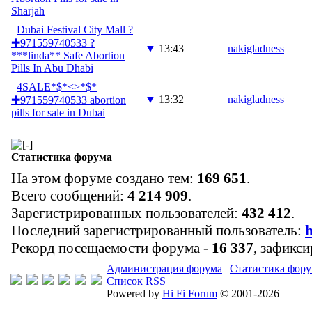
Sharjah
Dubai Festival City Mall ?
✚971559740533 ?
▼
13:43
nakigladness
***linda** Safe Abortion
Pills In Abu Dhabi
4SALE*$*<>*$*
▼
13:32
nakigladness
✚971559740533 abortion
pills for sale in Dubai
Статистика форума
На этом форуме создано тем:
169 651
.
Всего сообщений:
4 214 909
.
Зарегистрированных пользователей:
432 412
.
Последний зарегистрированный пользователь:
h
Рекорд посещаемости форума -
16 337
, зафикс
Администрация форума
|
Статистика фор
Список RSS
Powered by
Hi Fi Forum
© 2001-2026