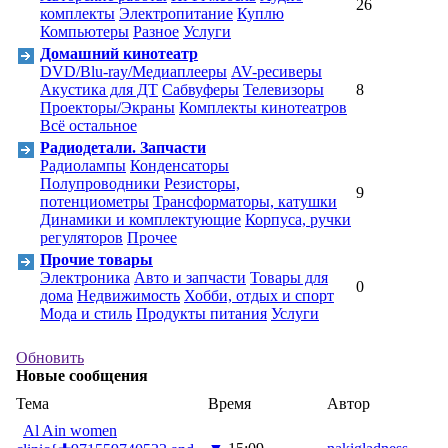
26
комплекты
Электропитание
Куплю
Компьютеры
Разное
Услуги
Домашний кинотеатр
DVD/Blu-ray/Медиаплееры
AV-ресиверы
Акустика для ДТ
Cабвуферы
Телевизоры
8
Проекторы/Экраны
Комплекты кинотеатров
Всё остальное
Радиодетали. Запчасти
Радиолампы
Конденсаторы
Полупроводники
Резисторы,
9
потенциометры
Трансформаторы, катушки
Динамики и комплектующие
Корпуса, ручки
регуляторов
Прочее
Прочие товары
Электроника
Авто и запчасти
Товары для
0
дома
Недвижимость
Хобби, отдых и спорт
Мода и стиль
Продукты питания
Услуги
Обновить
Новые сообщения
Тема
Время
Автор
Al Ain women