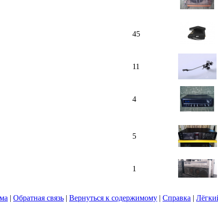
45
11
4
5
1
ума
|
Обратная связь
|
Вернуться к содержимому
|
Справка
|
Лёгки