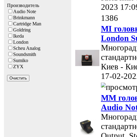
2023 17:0
Производитель
Audio Note
1386
Brinkmann
Cartridge Man
MI голов
Goldring
Ikeda
London S
London
Многоради
Scheu Analog
Soundsmith
стандартно
Sumiko
Киев - Ки
ZYX
17-02-202
MM голов
Audio No
Многоради
стандартно
Output, St