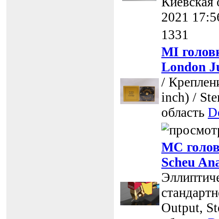
Киевская 
2021 17:5
1331
MI голов
London Ju
/ Креплен
inch) / Ste
область
D
MC голов
Scheu An
Эллиптиче
стандартно
Output, St