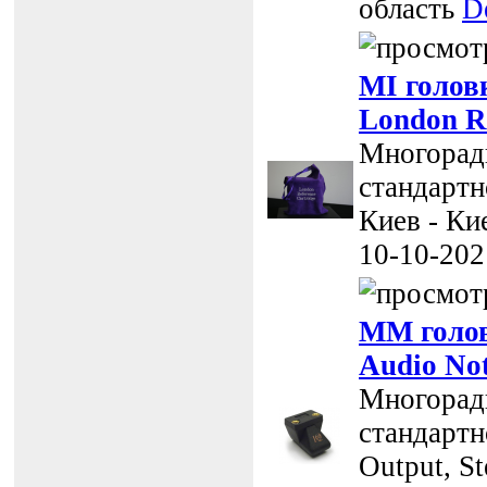
область
D
MI голов
London R
Многоради
стандартно
Киев - Ки
10-10-202
MM голов
Audio No
Многоради
стандартно
Output, St