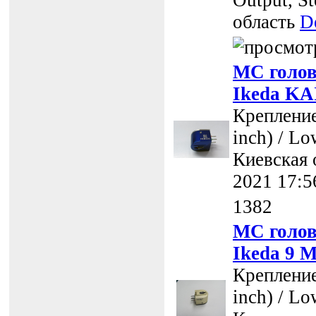
Output, St
область
D
MC голов
Ikeda KA
Крепление
inch) / Lo
Киевская 
2021 17:5
1382
MC голов
Ikeda 9
Крепление
inch) / L