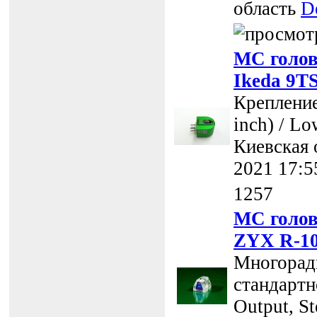
область
D
MC голов
Ikeda 9T
Крепление
inch) / Lo
Киевская 
2021 17:5
1257
MC голов
ZYX R-10
Многоради
стандартно
Output, St