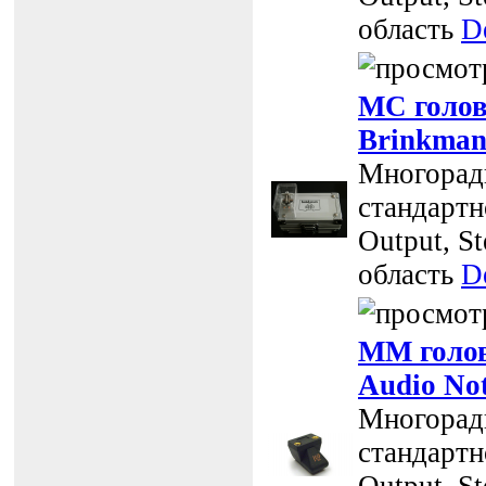
область
D
MC голов
Brinkman
Многоради
стандартно
Output, St
область
D
MM голов
Audio No
Многоради
стандартно