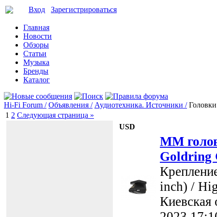
Вход
Зарегистрироваться
Главная
Новости
Обзоры
Статьи
Музыка
Бренды
Каталог
Hi-Fi Forum /
Объявления /
Аудиотехника. Источники /
Головки
1
2
Следующая страница »
USD
MM голов
Goldring
Крепление
inch) / Hi
Киевская 
2023 17:1