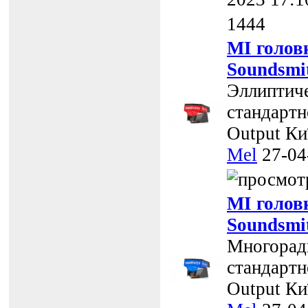
1444
MI голов
Soundsmit
Эллиптиче
стандартно
Output
Ки
Mel
27-04
MI голов
Soundsmi
Многоради
стандартно
Output
Ки