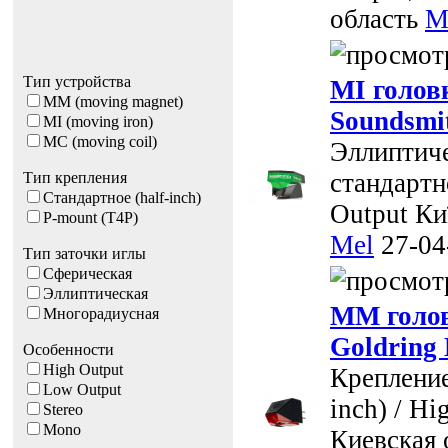
область
M
Тип устройства
MI голов
MM (moving magnet)
Soundsmi
MI (moving iron)
MC (moving coil)
Эллиптиче
стандартно
Тип крепления
Стандартное (half-inch)
Output
Ки
P-mount (T4P)
Mel
27-04
Тип заточки иглы
Cферическая
Эллиптическая
MM голов
Многорадиусная
Goldring
Особенности
High Output
Крепление
Low Output
inch) / Hi
Stereo
Mono
Киевская 