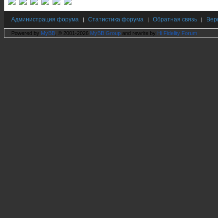
Администрация форума
Статистика форума
Обратная связь
Вер
|
|
|
Powered by
MyBB
, © 2001-2026
MyBB Group
and rewrite by
Hi Fidelity Forum