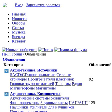
Вход
Зарегистрироваться
Главная
Новости
Обзоры
Статьи
Музыка
Бренды
Каталог
Hi-Fi Forum /
Объявления
Объявления
Категории
Объявлений
Аудиотехника. Источники
SACD/CD-проигрыватели
Сетевые
стримеры
Проигрыватели пластинок
92
Головки звукоснимателей
Тонармы
Радио
Магнитофоны
Магнитолы
Аудиотехника. Компоненты
Акустические системы
Усилители
Фонокорректоры
Звуковые карты
ЦАП/АЦП
125
Наушники
Усилители для наушников
Портативная техника