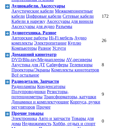
Аудиокабели. Аксессуары
Акустические кабели
Межкомпонентные
кабели
Цифровые кабели
Сетевые кабели
172
Кабели в нарезку
Аксессуары для винила
Аксессуары для аудио
Разъемы
Аудиотехника. Разное
Авторские работы
Hi-Fi мебель
Аудио
26
комплекты
Электропитание
Куплю
Компьютеры
Разное
Услуги
Домашний кинотеатр
DVD/Blu-ray/Медиаплееры
AV-ресиверы
Акустика для ДТ
Cабвуферы
Телевизоры
8
Проекторы/Экраны
Комплекты кинотеатров
Всё остальное
Радиодетали. Запчасти
Радиолампы
Конденсаторы
Полупроводники
Резисторы,
9
потенциометры
Трансформаторы, катушки
Динамики и комплектующие
Корпуса, ручки
регуляторов
Прочее
Прочие товары
Электроника
Авто и запчасти
Товары для
0
дома
Недвижимость
Хобби, отдых и спорт