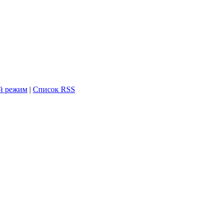
й режим
|
Список RSS