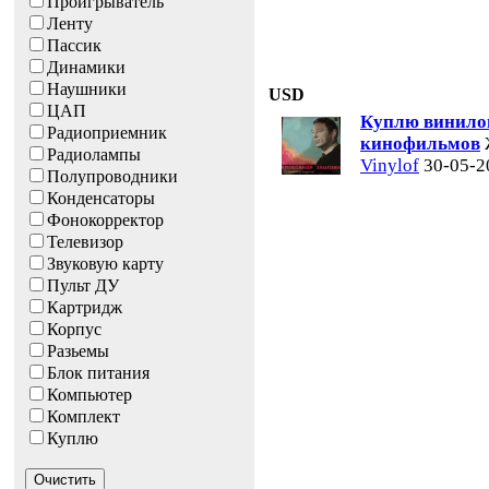
Проигрыватель
Ленту
Пассик
Динамики
Наушники
USD
ЦАП
Куплю винилов
Радиоприемник
кинофильмов
Радиолампы
Vinylof
30-05-2
Полупроводники
Конденсаторы
Фонокорректор
Телевизор
Звуковую карту
Пульт ДУ
Картридж
Корпус
Разьемы
Блок питания
Компьютер
Комплект
Куплю