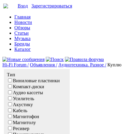
Вход
Зарегистрироваться
Главная
Новости
Обзоры
Статьи
Музыка
Бренды
Каталог
Hi-Fi Forum /
Объявления /
Аудиотехника. Разное /
Куплю
Тип
Виниловые пластинки
Компакт-диски
Аудио кассеты
Усилитель
Акустику
Кабель
Магнитофон
Магнитолу
Ресивер