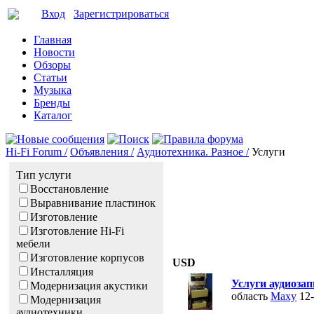
Вход
Зарегистрироваться
Главная
Новости
Обзоры
Статьи
Музыка
Бренды
Каталог
Hi-Fi Forum /
Объявления /
Аудиотехника. Разное /
Услуги
Тип услуги
Восстановление
Выравнивание пластинок
Изготовление
Изготовление Hi-Fi
мебели
Изготовление корпусов
USD
Инсталляция
Услуги аудиоза
Модернизация акустики
область
Maxy
12
Модернизация
аудиотехники