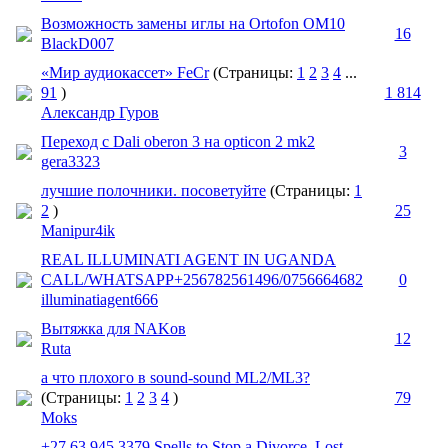
Возможность замены иглы на Ortofon OM10
16
BlackD007
«Мир аудиокассет» FeCr
(Страницы:
1
2
3
4
...
91
)
1 814
Александр Гуров
Переход с Dali oberon 3 на opticon 2 mk2
3
gera3323
лучшие полочники. посоветуйте
(Страницы:
1
2
)
25
Manipur4ik
REAL ILLUMINATI AGENT IN UGANDA
CALL/WHATSAPP+256782561496/0756664682
0
illuminatiagent666
Вытяжка для NAKов
12
Ruta
а что плохого в sound-sound ML2/ML3?
(Страницы:
1
2
3
4
)
79
Moks
+27 63 945 3379 Spells to Stop a Divorce, Lost