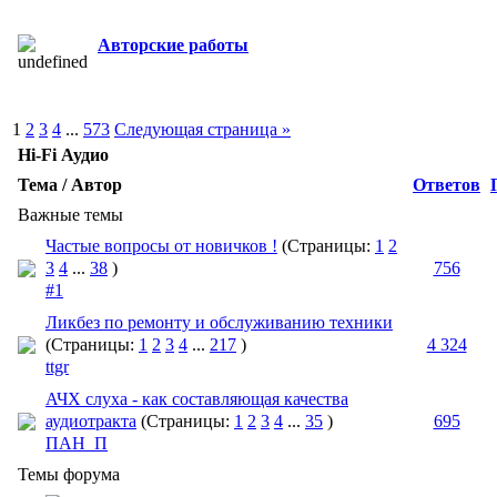
Авторские работы
1
2
3
4
...
573
Следующая страница »
Hi-Fi Аудио
Тема / Автор
Ответов
Важные темы
Частые вопросы от новичков !
(Страницы:
1
2
3
4
...
38
)
756
#1
Ликбез по ремонту и обслуживанию техники
(Страницы:
1
2
3
4
...
217
)
4 324
ttgr
АЧХ слуха - как составляющая качества
аудиотракта
(Страницы:
1
2
3
4
...
35
)
695
ПАН_П
Темы форума