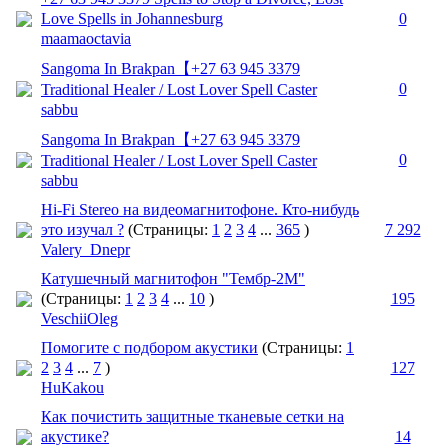
Love Spells in Johannesburg
0
maamaoctavia
Sangoma In Brakpan【 +27 63 945 3379
Traditional Healer / Lost Lover Spell Caster
0
sabbu
Sangoma In Brakpan【 +27 63 945 3379
Traditional Healer / Lost Lover Spell Caster
0
sabbu
Hi-Fi Stereo на видеомагнитофоне. Кто-нибудь
это изучал ?
(Страницы:
1
2
3
4
...
365
)
7 292
Valery_Dnepr
Катушечный магнитофон "Тембр-2М"
(Страницы:
1
2
3
4
...
10
)
195
VeschiiOleg
Помогите с подбором акустики
(Страницы:
1
2
3
4
...
7
)
127
HuKakou
Как почистить защитные тканевые сетки на
акустике?
14