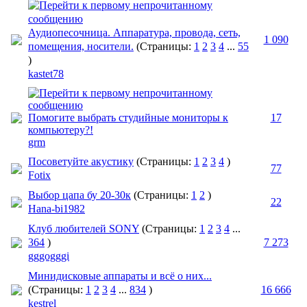
Аудиопесочница. Аппаратура, провода, сеть,
1 090
помещения, носители.
(Страницы:
1
2
3
4
...
55
)
kastet78
Помогите выбрать студийные мониторы к
17
компьютеру?!
grm
Посоветуйте акустику
(Страницы:
1
2
3
4
)
77
Fotix
Выбор цапа бу 20-30к
(Страницы:
1
2
)
22
Hana-bi1982
Клуб любителей SONY
(Страницы:
1
2
3
4
...
364
)
7 273
gggogggi
Минидисковые аппараты и всё о них...
(Страницы:
1
2
3
4
...
834
)
16 666
kestrel