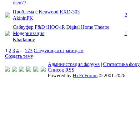
olen77
Проблема с Kenwood RXD-303
2
AkininPK
Сабвуфер F&D iHOO-iR Digital Home Theatre
Модернизация
1
Kharlamov
1
2
3
4
...
573
Следующая страница »
Создать тему
Администрация форума
|
Статистика фор
Список RSS
Powered by
Hi Fi Forum
© 2001-2026