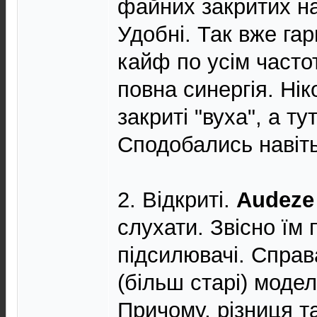
файних закритих на
Удобні. Так вже га
кайф по усім частот
повна синергія. Ні
закриті "вуха", а т
Сподобались навіт
2. Відкриті.
Audeze
слухати. Звісно їм 
підсилювачі. Справ
(більш старі) модел
Причому, різниця та