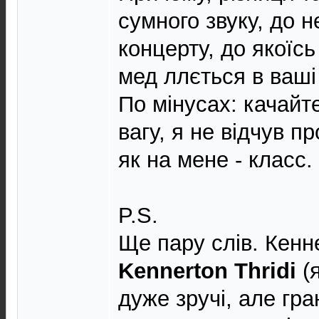
сумного звуку, до 
концерту, до якоїсь
мед ллється в ваші 
По мінусах: качай
вагу, я не відчув 
як на мене - класс.
P.S.
Ще пару слів. Кенн
Kennerton Thridi
(я
дуже зручі, але гра