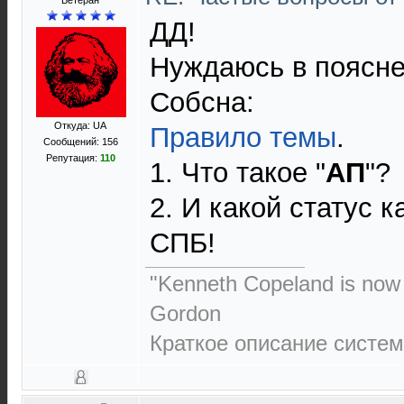
Ветеран
ДД!
Нуждаюсь в поясне
Собсна:
Откуда: UA
Правило темы
.
Сообщений: 156
Репутация:
110
1. Что такое "
АП
"?
2. И какой статус 
СПБ!
"Kenneth Copeland is now m
Gordon
Краткое описание системы