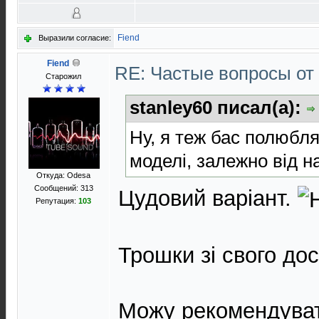
Fiend
Выразили согласие:
Fiend
RE: Частые вопросы от
Старожил
stanley60 писал(а):
Ну, я теж бас полюбл
моделі, залежно від на
Откуда: Odesa
Сообщений: 313
Цудовий варіант.
Репутация:
103
Трошки зі свого дос
Можу рекомендува