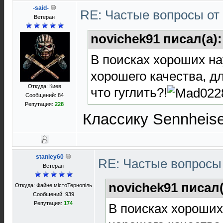
-said-
RE: Частые вопросы от
Ветеран
novichek91 писал(а)
В поисках хороших н
хорошего качества, дл
Откуда: Киев
что гуглить?!
Сообщений: 84
Репутация:
228
Классику Sennheise
stanley60
RE: Частые вопросы 
Ветеран
novichek91 писал
Откуда: Файне містоТернопіль
Сообщений: 939
Репутация:
174
В поисках хороших