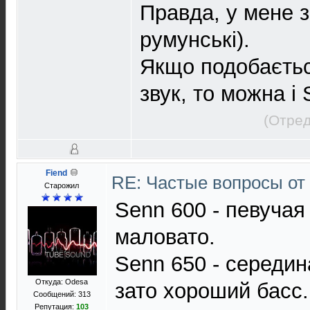
Правда, у мене з
румунські).
Якщо подобаєтьс
звук, то можна і
(Отред
Fiend
RE: Частые вопросы от
Старожил
Senn 600 - певучая
маловато.
Senn 650 - середин
Откуда: Odesa
зато хороший басс.
Сообщений: 313
Репутация:
103