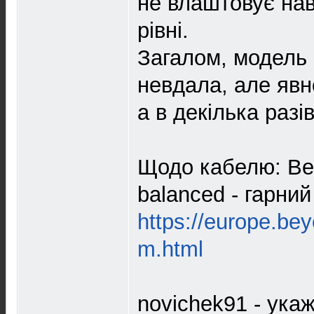
не влаштовує нав
рівні.
Загалом, модель 
невдала, але явно
а в декілька разі
Щодо кабелю: Bey
balanced - гарний
https://europe.be
m.html
novichek91 - ука