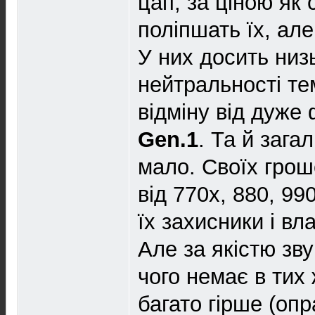
цап, за ціною як 
поліпшать їх, але
У них досить низь
нейтральностi тем
вiдмiну вiд дуже
Gen.1
. Та й зага
мало. Своїх гроше
від 770х, 880, 99
їх захисники і вл
Але за якістю зву
чого немає в тих 
багато гірше (оп