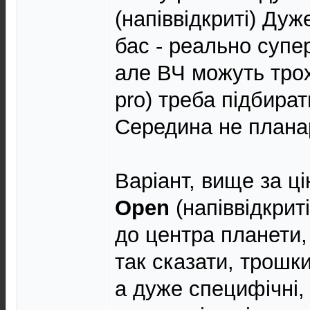
(напіввідкриті) Дуж
бас - реально супер
але ВЧ можуть трох
pro) треба підбират
Середина не планар
Варіант, вище за ц
Open
(напіввідкрит
до центра планети,
так сказати, трошки
а дуже специфічні,