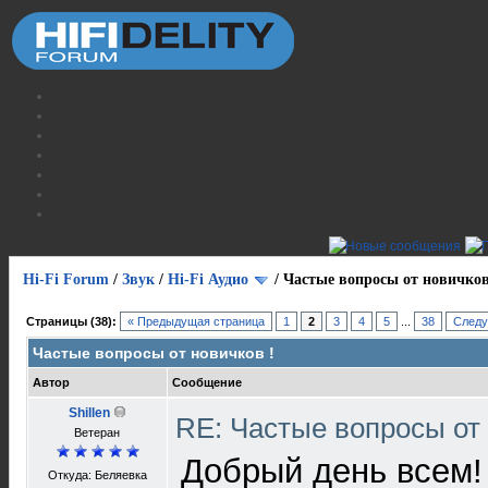
Hi-Fi Forum
/
Звук
/
Hi-Fi Аудио
/
Частые вопросы от новичков
Страницы (38):
« Предыдущая страница
1
2
3
4
5
...
38
Следу
Частые вопросы от новичков !
Автор
Сообщение
Shillen
RE: Частые вопросы от
Ветеран
Добрый день всем!
Откуда: Беляевка