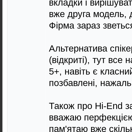
вкладки і вирішува
вже друга модель,
Фірма зараз зветься
Альтернатива спік
(відкриті), тут все 
5+, навіть є класни
позбавлені, нажаль
Також про Hi-End з
вважаю перфекцією.
пам'ятаю вже скільк