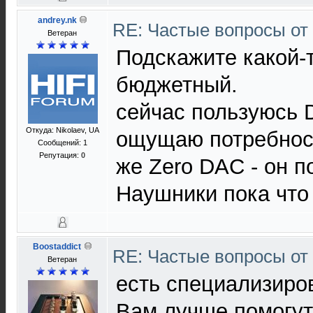
andrey.nk
RE: Частые вопросы от
Ветеран
Подскажите какой-
бюджетный.
сейчас пользуюсь 
Откуда: Nikolaev, UA
ощущаю потребност
Сообщений: 1
Репутация:
0
же Zero DAC - он п
Наушники пока что
Boostaddict
RE: Частые вопросы от
Ветеран
есть специализиро
Вам лучше помогут