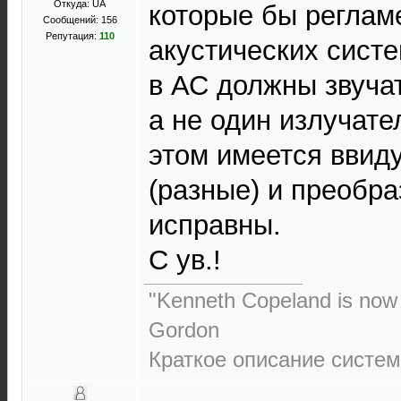
Откуда: UA
которые бы реглам
Сообщений: 156
Репутация:
110
акустических систе
в АС должны звучат
а не один излучате
этом имеется ввиду
(разные) и преобра
исправны.
С ув.!
"Kenneth Copeland is now m
Gordon
Краткое описание системы