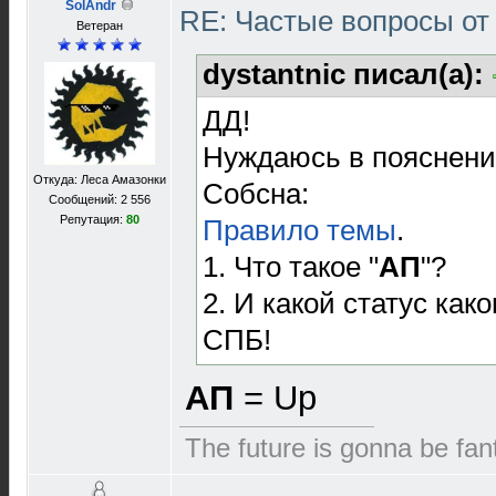
SolAndr
RE: Частые вопросы от
Ветеран
dystantnic писал(а):
ДД!
Нуждаюсь в пояснени
Откуда: Леса Амазонки
Собсна:
Сообщений: 2 556
Репутация:
80
Правило темы
.
1. Что такое "
АП
"?
2. И какой статус как
СПБ!
АП
= Up
The future is gonna be fant