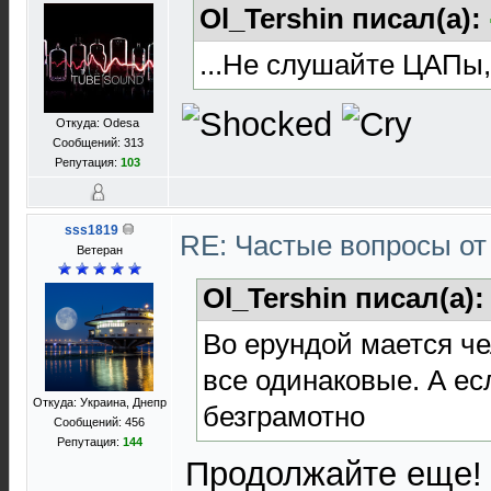
Ol_Tershin писал(а):
...Не слушайте ЦАПы,
Откуда: Odesa
Сообщений: 313
Репутация:
103
sss1819
RE: Частые вопросы от
Ветеран
Ol_Tershin писал(а)
Во ерундой мается че
все одинаковые. А ес
Откуда: Украина, Днепр
безграмотно
Сообщений: 456
Репутация:
144
Продолжайте еще! 