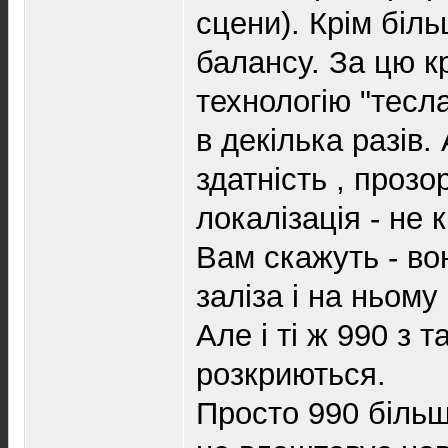
сцени). Крім біл
балансу. За цю кр
технологію "тесл
в декілька разів.
здатнiсть , прозор
локалізація - не 
Вам скажуть - во
заліза і на ньом
Але і ті ж 990 з 
розкриються.
Просто 990 більш