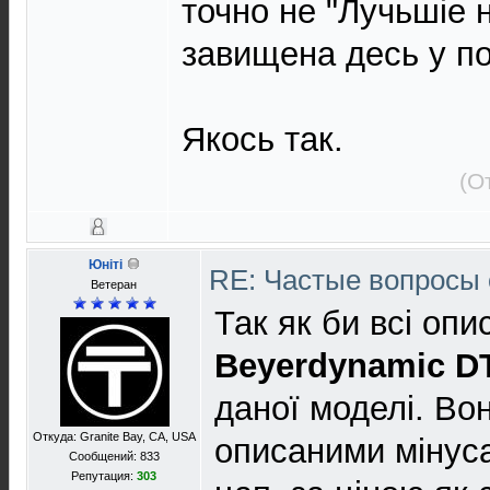
точно не "Лучьшіе н
завищена десь у по
Якось так.
(О
Юнiтi
RE: Частые вопросы 
Ветеран
Так як би всі опи
Beyerdynamic D
даної моделі. Вони
Откуда: Granite Bay, CA, USA
описаними мінус
Сообщений: 833
Репутация:
303