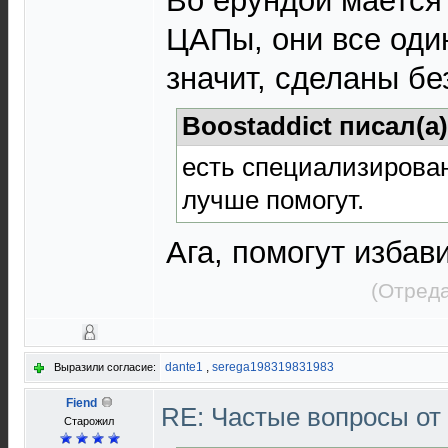
Во ерундой мается 
ЦАПы, они все оди
значит, сделаны бе
Boostaddict писал(а
есть специализирован
лучше помогут.
Ага, помогут избав
(Отреда
dante1
,
serega198319831983
Выразили согласие:
Fiend
RE: Частые вопросы от
Старожил