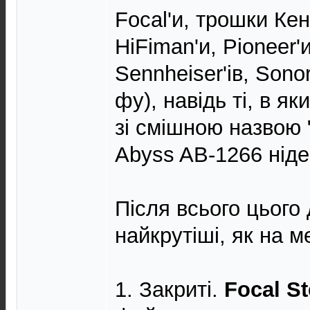
Focal'и, трошки Кен
HiFiman'и, Pioneer'
Sennheiser'ів, Sono
фу), навідь ті, в як
зі смішною назвою "ai
Abyss AB-1266 ніде
Після всього цього 
найкрутіші, як на м
1. Закриті.
Focal St