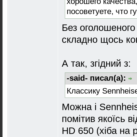
хорошего качества,
посоветуете, что гу
Без оголошеного
складно щось кон
А так, згідний з:
-said- писал(а):
Классику Sennheise
Можна і Sennheis
помітив якоїсь ві
HD 650 (хіба на 