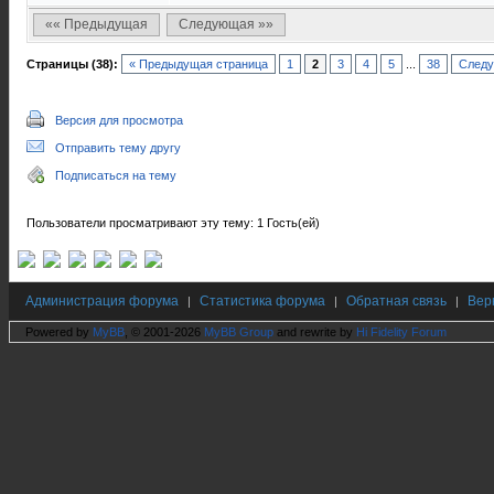
«« Предыдущая
Следующая »»
Страницы (38):
« Предыдущая страница
1
2
3
4
5
...
38
Следу
Версия для просмотра
Отправить тему другу
Подписаться на тему
Пользователи просматривают эту тему: 1 Гость(ей)
Администрация форума
Статистика форума
Обратная связь
Вер
|
|
|
Powered by
MyBB
, © 2001-2026
MyBB Group
and rewrite by
Hi Fidelity Forum