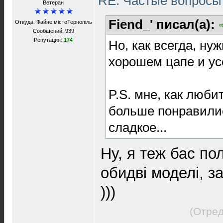
RE: Частые вопросы 
Ветеран
Fiend_' писал(а):
Откуда: Файне містоТернопіль
Сообщений: 939
Репутация:
174
Но, как всегда, ну
хорошем цапе и ус
P.S. мне, как люби
больше понравилис
сладкое...
Ну, я теж бас п
обидві моделі, з
)))
(Отред