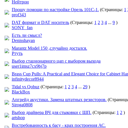
Нейтрон
Прошу помощи по настройке Орель 101С-1.
(Страницы:
1
prof343
DAT формат и DAT носитель
(Страницы:
1
2
3
4
...
9
)
SONY_fan
Есть ли смысл?
Denisshayan
Marantz Model 150 ,случайно достался.
Ртуть
Выбор стационарного цап с выбором выхода
user1imsz7cx9bj7p
Brass Cup Pulls: A Practical and Elegant Choice for Cabinet H
infinitydecor8944
Tidal vs Qobuz
(Страницы:
1
2
3
4
...
29
)
BlackBox
Апгрейд акустики. Замена штатных резисторов.
(Страниц
Siroga0808
Выбор драйвера ВЧ для стыковки с ШП.
(Страницы:
1
2
)
artshop
Востребованность к басу - крах построения АС.