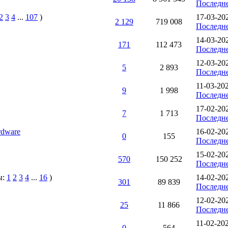
Последн
2
3
4
...
107
)
17-03-20
2 129
719 008
Последн
14-03-20
171
112 473
Последн
12-03-20
5
2 893
Последн
11-03-20
9
1 998
Последн
17-02-20
7
1 713
Последн
ardware
16-02-20
0
155
Последн
15-02-20
570
150 252
Последн
ы:
1
2
3
4
...
16
)
14-02-20
301
89 839
Последн
12-02-20
25
11 866
Последн
11-02-20
0
564