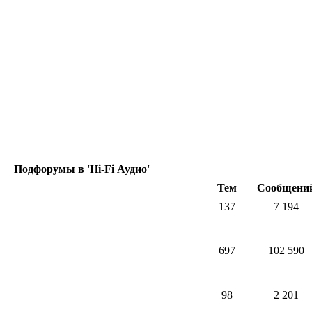
Подфорумы в 'Hi-Fi Аудио'
Тем
Сообщени
137
7 194
697
102 590
98
2 201