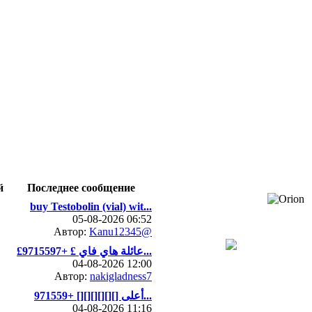
й
Последнее сообщение
buy Testobolin (vial) wit...
05-08-2026 06:52
Автор:
Kanu12345@
£عائلة هاي فاي £ +9715597...
04-08-2026 12:00
Автор:
nakigladness7
أعلى [][][][][][] +971559...
04-08-2026 11:16