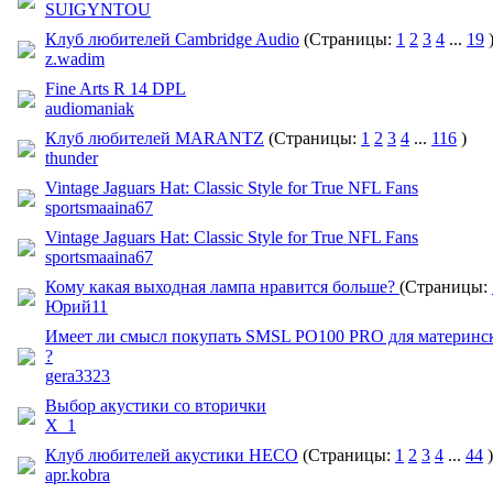
SUIGYNTOU
Клуб любителей Cambridge Audio
(Страницы:
1
2
3
4
...
19
z.wadim
Fine Arts R 14 DPL
audiomaniak
Клуб любителей MARANTZ
(Страницы:
1
2
3
4
...
116
)
thunder
Vintage Jaguars Hat: Classic Style for True NFL Fans
sportsmaaina67
Vintage Jaguars Hat: Classic Style for True NFL Fans
sportsmaaina67
Кому какая выходная лампа нравится больше?
(Страницы:
Юрий11
Имеет ли смысл покупать SMSL PO100 PRO для материнс
?
gera3323
Выбор акустики со вторички
X_1
Клуб любителей акустики HECO
(Страницы:
1
2
3
4
...
44
)
apr.kobra