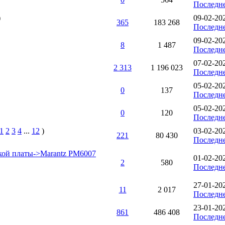
Последн
)
09-02-20
365
183 268
Последн
09-02-20
8
1 487
Последн
07-02-20
2 313
1 196 023
Последн
05-02-20
0
137
Последн
05-02-20
0
120
Последн
1
2
3
4
...
12
)
03-02-20
221
80 430
Последн
кой платы->Marantz PM6007
01-02-20
2
580
Последн
27-01-20
11
2 017
Последн
23-01-20
861
486 408
Последн