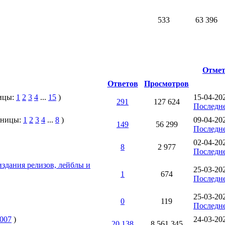
533
63 396
Отмет
Ответов
Просмотров
ицы:
1
2
3
4
...
15
)
15-04-20
291
127 624
Последн
аницы:
1
2
3
4
...
8
)
09-04-20
149
56 299
Последн
02-04-20
8
2 977
Последн
издания релизов, лейблы и
25-03-20
1
674
Последн
25-03-20
0
119
Последн
007
)
24-03-20
20 138
8 561 345