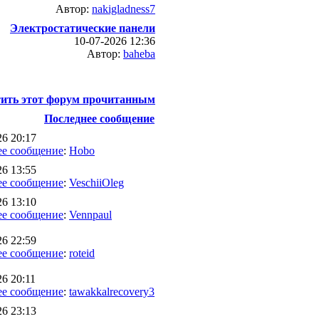
Автор:
nakigladness7
Электростатические панели
10-07-2026 12:36
Автор:
baheba
ить этот форум прочитанным
Последнее сообщение
26 20:17
ее сообщение
:
Hobo
26 13:55
ее сообщение
:
VeschiiOleg
26 13:10
ее сообщение
:
Vennpaul
26 22:59
ее сообщение
:
roteid
26 20:11
ее сообщение
:
tawakkalrecovery3
26 23:13