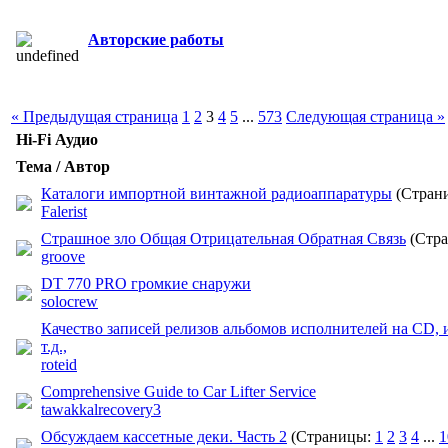
Авторские работы
« Предыдущая страница
1
2
3
4
5
...
573
Следующая страница »
Hi-Fi Аудио
Тема / Автор
Каталоги импортной винтажной радиоаппаратуры
(Стран
Falerist
Страшное зло Общая Отрицательная Обратная Связь
(Стр
groove
DT 770 PRO громкие снаружи
solocrew
Качество записей релизов альбомов исполнителей на CD, 
т.д.,
roteid
Comprehensive Guide to Car Lifter Service
tawakkalrecovery3
Обсуждаем кассетные деки. Часть 2
(Страницы:
1
2
3
4
...
1