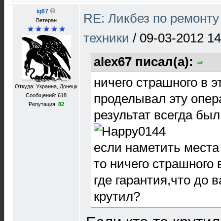
ig67
RE: Ликбез по ремонт
Ветеран
техники
/
09-03-2012 14
alex67 писал(а):
ничего страшного в э
Откуда: Украина, Донецк
проделывал эту опер
Сообщений: 618
Репутация:
82
результат всегда бы
если наметить места
то ничего страшного в
где гарантия,что до в
крутил?