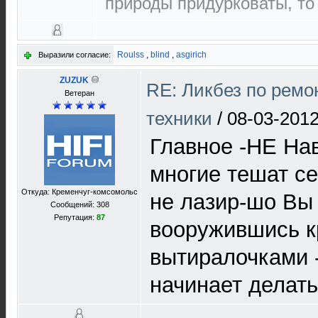
природы придурковаты, то 
Roulss
,
blind
,
asgirich
Выразили согласие:
ZUZUK
RE: Ликбез по ремо
Ветеран
техники
/
08-03-2012
Главное -НЕ На
многие тешат с
Откуда: Кременчуг-комсомольс
не лазир-шо Вы
Сообщений: 308
Репутация:
87
вооружившись к
вытиралочками 
начинает делать