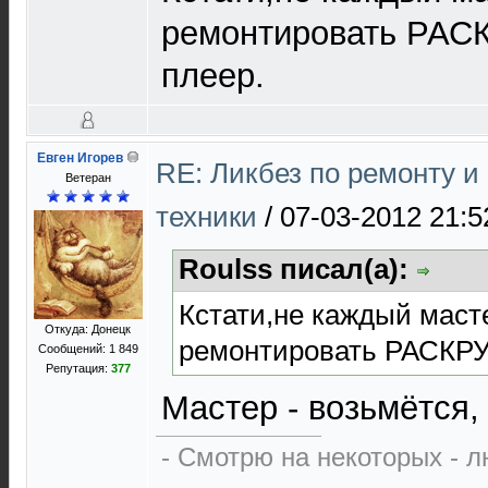
ремонтировать РА
плеер.
Евген Игорев
RE: Ликбез по ремонту 
Ветеран
техники
/
07-03-2012 21:5
Roulss писал(а):
Кстати,не каждый маст
Откуда: Донецк
ремонтировать РАСКР
Сообщений: 1 849
Репутация:
377
Мастер - возьмётся,
- Смотрю на некоторых - л