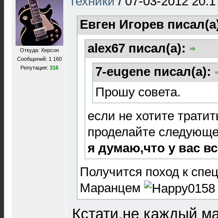
техники
/
07-03-2012 20:1
Евген Игорев писал(а
alex67 писал(а):
Откуда: Херсон
Сообщений: 1 160
7-eugene писал(а):
Репутация:
316
Прошу совета.
если не хотите тратит
проделайте следующее
я думаю,что у вас вс
Получится поход к спе
Маранцем
Кстати,не каждый м