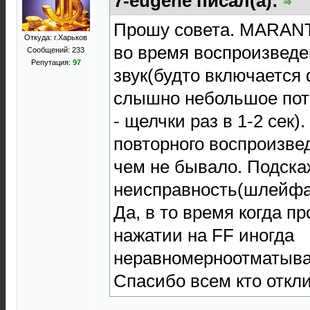
7-eugene писал(а):
Прошу совета. MARANT
Откуда: г.Харьков
во время воспроизведе
Сообщений: 233
Репутация:
97
звук(будто включается
слышно небольшое пот
- щелчки раз в 1-2 сек
повторного воспроизвед
чем не бывало. Подскаж
неисправность(шлейфа
Да, в то время когда пр
нажатии на FF иногда
неравномерноотматывае
Спасибо всем кто откли