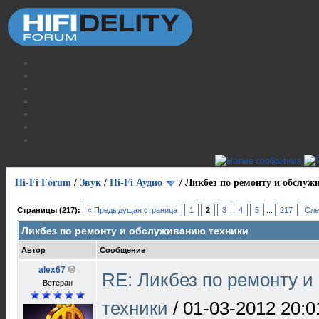
Hi-Fi Forum
/
Звук
/
Hi-Fi Аудио
/
Ликбез по ремонту и обслуж
Страницы (217):
« Предыдущая страница
1
2
3
4
5
...
217
Сле
Ликбез по ремонту и обслуживанию техники
Автор
Сообщение
alex67
RE: Ликбез по ремонту 
Ветеран
техники
/
01-03-2012 20:0