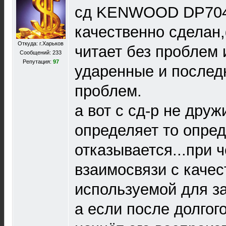
сд KENWOOD DP704
качественно сделан
Откуда: г.Харьков
читает без проблем 
Сообщений: 233
Репутация:
97
ударенные и послед
проблем.
а вот с сд-р не друж
определяет то опред
отказывается...при 
взаимосвязи с качес
используемой для з
а если после долгог