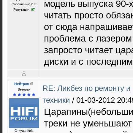
модель выпуска 90-х
Сообщений: 233
Репутация:
97
читать просто обяза
от сюда напрашивае
проблема с лазером
запросто читает ца
диски и с последни
Нейтрон
RE: Ликбез по ремонту 
Ветеран
техники
/
01-03-2012 20:4
Царапины(небольши
треки не уменьшают
Откуда: Київ