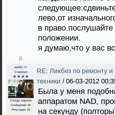
следующее:сдвиньте
лево,от изначальног
в право.послушайте 
положении.
я думаю,что у вас вс
weller
RE: Ликбез по ремонту 
Старожил
техники
/
06-03-2012 00:3
Была у меня подобн
аппаратом NAD, про
Откуда: харьков
Сообщений: 48
на секунду (полторы
Репутация:
28