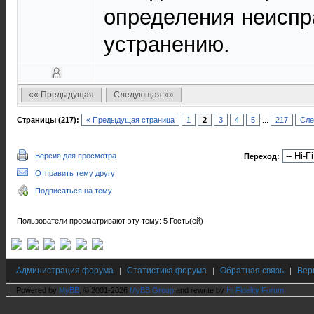
определения неиспр
устранению.
«« Предыдущая
Следующая »»
Страницы (217):
« Предыдущая страница
1
2
3
4
5
...
217
Сле
Версия для просмотра
Переход:
Отправить тему другу
Подписаться на тему
Пользователи просматривают эту тему: 5 Гость(ей)
Администрация форума
Статистика форума
Обратная связь
Вер
|
|
|
Powered by
MyBB
, © 2001-2026
MyBB Group
and rewrite by
Hi Fidelity Forum