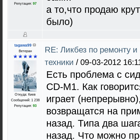
Репутация:
97
а то,что продаю кру
было)
tagawa99
RE: Ликбез по ремонту 
Ветеран
техники
/
09-03-2012 16:1
Есть проблема с сид
CD-M1. Как говорится
Откуда: Киев
играет (непрерывно)
Сообщений: 1 238
Репутация:
93
возвращатся на при
назад. Типа два шаг
назад. Что можно п