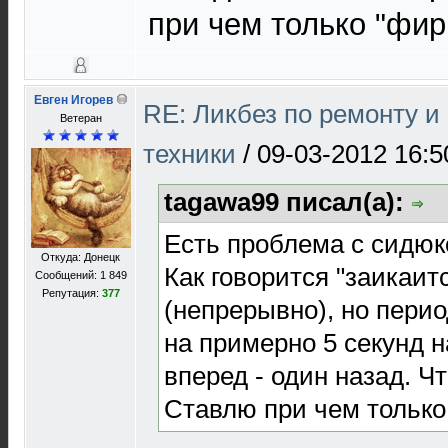
при чем только "фир
Евген Игорев
RE: Ликбез по ремонту 
Ветеран
техники
/
09-03-2012 16:5
tagawa99 писал(а):
Есть проблема с сидюк
Откуда: Донецк
Как говорится "заикаитс
Сообщений: 1 849
Репутация:
377
(непрерывно), но пери
на примерно 5 секунд н
вперед - один назад. Ч
Ставлю при чем только