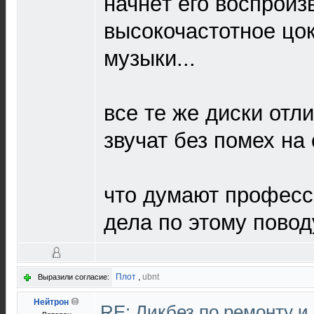
начнёт его воспроиз
высокочастотное цо
музыки...
все те же диски отл
звучат без помех н
что думают професс
дела по этому повод
Плот
,
ubnt
Выразили согласие:
Нейтрон
RE: Ликбез по ремонту 