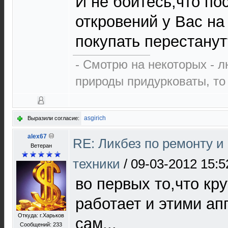
И не боитесь,что по
откровений у Вас н
покупать перестанут
- Смотрю на некоторых - л
природы придурковаты, то 
asgirich
Выразили согласие:
alex67
RE: Ликбез по ремонту 
Ветеран
техники
/
09-03-2012 15:5
во первых то,что кр
работает и этими а
Откуда: г.Харьков
сам...
Сообщений: 233