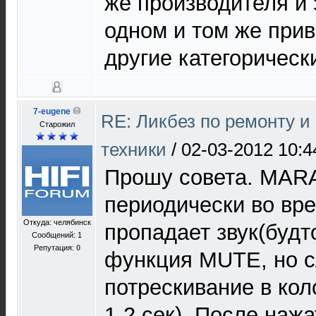
же производителя и
одном и том же при
другие категорическ
7-eugene
RE: Ликбез по ремонту 
Старожил
техники
/
02-03-2012 10:4
Прошу совета. MAR
периодически во вр
Откуда: челябинск
пропадает звук(будт
Сообщений: 1
Репутация:
0
функция MUTE, но 
потрескивание в кол
1-2 сек). После наж