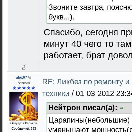
Звоните завтра, поясню
букв...).
Спасибо, сегодня п
минут 40 чего то та
работает, брат дово
alex67
RE: Ликбез по ремонту 
Ветеран
техники
/
01-03-2012 23:3
Нейтрон писал(а):
Царапины(небольшие) 
Откуда: г.Харьков
уменьшают мощность(св
Сообщений: 233