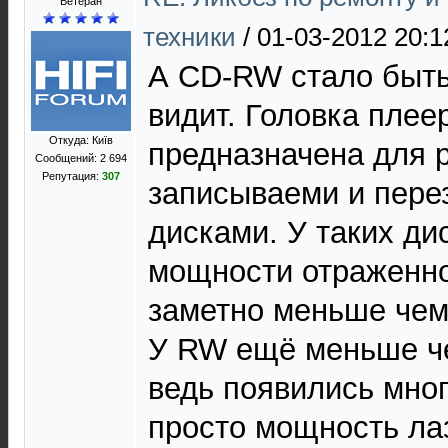
Ветеран
техники
/
01-03-2012 20:1
А CD-RW стало быть
видит. Головка плее
Откуда: Київ
предназначена для 
Сообщений: 2 694
Репутация:
307
записываеми и пер
дисками. У таких ди
мощности отраженно
заметно меньше чем 
У RW ещё меньше че
ведь появились мног
просто мощность ла