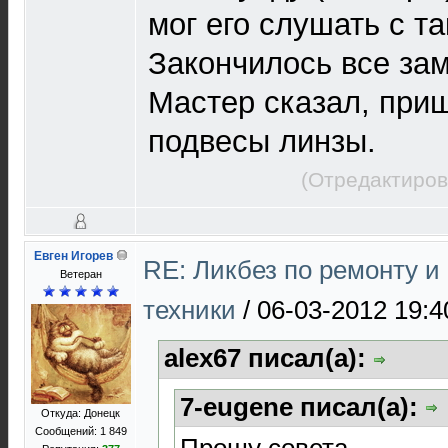
мог его слушать с т
Закончилось все зам
Мастер сказал, приш
подвесы линзы.
(Отредактиров
Евген Игорев
RE: Ликбез по ремонту 
Ветеран
техники
/
06-03-2012 19:4
alex67 писал(а):
7-eugene писал(а):
Откуда: Донецк
Сообщений: 1 849