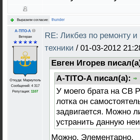
thunder
Выразили согласие:
A-TITO-A
RE: Ликбез по ремонту 
Ветеран
техники
/
01-03-2012 21:2
Евген Игорев писал(а
A-TITO-A писал(а):
Откуда: Мариуполь
Сообщений: 4 317
У моего брата на СВ 
Репутация:
1107
лотка он самостоятел
задвигается. Можно л
устранить данную неи
Можно. Элементарно.