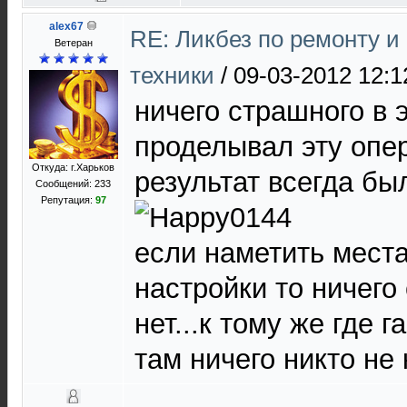
alex67
RE: Ликбез по ремонту 
Ветеран
техники
/
09-03-2012 12:1
ничего страшного в 
проделывал эту опе
Откуда: г.Харьков
результат всегда б
Сообщений: 233
Репутация:
97
если наметить места
настройки то ничего
нет...к тому же где г
там ничего никто не