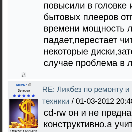
повысили в головке 
бытовых плееров отп
времени мощность 
падает,перестает чи
некоторые диски,зат
случае проблема в л
alex67
RE: Ликбез по ремонту 
Ветеран
техники
/
01-03-2012 20:4
cd-rw он и не предн
конструктивно.а учи
Откуда: г.Харьков