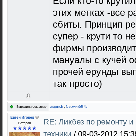
Если кто-то крутил
этих метках -все р
сбиты. Принцип р
супер - крути то н
фирмы производит
мануалы с кучей 
прочей ерунды вып
так просто)
asgirich
,
Сержик5975
Выразили согласие:
Евген Игорев
RE: Ликбез по ремонту 
Ветеран
техники
/
09-03-2012 15:3