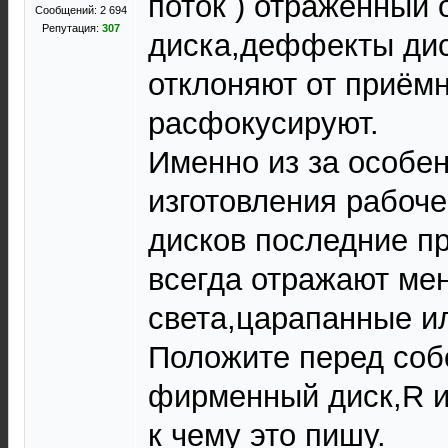
поток ) отраженный 
Сообщений: 2 694
Репутация:
307
диска,деффекты дис
отклоняют от приём
расфокусируют.
Именно из за особен
изготовления рабоч
дисков последние пр
всегда отражают ме
света,царапанные и
Положите перед соб
фирменный диск,R и
к чему это пишу.