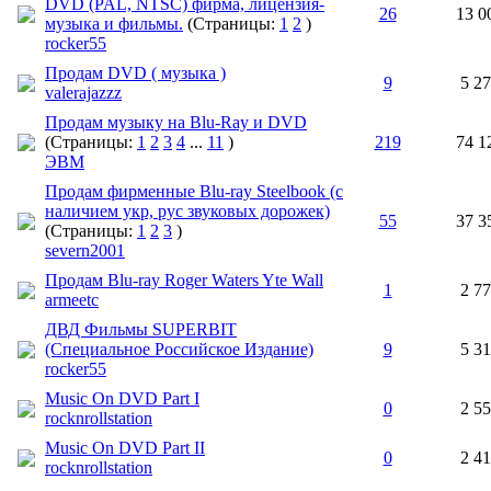
DVD (PAL, NTSC) фирма, лицензия-
26
13 0
музыка и фильмы.
(Страницы:
1
2
)
rocker55
Продам DVD ( музыка )
9
5 2
valerajazzz
Продам музыку на Blu-Ray и DVD
(Страницы:
1
2
3
4
...
11
)
219
74 1
ЭВМ
Продам фирменные Blu-ray Steelbook (с
наличием укр, рус звуковых дорожек)
55
37 3
(Страницы:
1
2
3
)
severn2001
Продам Вlu-ray Roger Waters Yte Wall
1
2 7
armeetc
ДВД Фильмы SUPERBIT
(Специальное Российское Издание)
9
5 3
rocker55
Music On DVD Part I
0
2 5
rocknrollstation
Music On DVD Part II
0
2 41
rocknrollstation