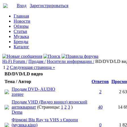
Вход
Зарегистрироваться
Главная
Новости
Обзоры
Статьи
Музыка
Бренды
Каталог
Hi-Fi Forum /
Продам /
Носители информации /
BD/DVD/LD ви
1
2
Следующая страница »
BD/DVD/LD видео
Тема / Автор
Ответов
Просмо
Продам DVD- AUDIO
2
2 6
zorgee
Продам VHD (Видео винил) японский
антиквариат
(Страницы:
1
2
3
)
40
14 6
Dema
Фірмові Blu Ray та VHS з Європи
(музика,кіно)
0
1 8