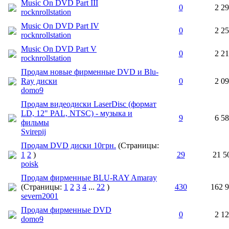
Music On DVD Part III
0
2 2
rocknrollstation
Music On DVD Part IV
0
2 2
rocknrollstation
Music On DVD Part V
0
2 2
rocknrollstation
Продам новые фирменные DVD и Blu-
Ray диски
0
2 0
domo9
Продам видеодиски LaserDisc (формат
LD, 12" PAL, NTSC) - музыка и
9
6 5
фильмы
Svirepij
Продам DVD диски 10грн.
(Страницы:
1
2
)
29
21 5
poisk
Продам фирменные BLU-RAY Amaray
(Страницы:
1
2
3
4
...
22
)
430
162 
severn2001
Продам фирменные DVD
0
2 1
domo9