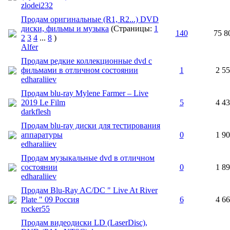
zlodei232
Продам оригинальные (R1, R2...) DVD
диски, фильмы и музыка
(Страницы:
1
140
75 8
2
3
4
...
8
)
Alfer
Продам редкие коллекционные dvd с
фильмами в отличном состоянии
1
2 5
edharaliiev
Продам blu-ray Mylene Farmer ‎– Live
2019 Le Film
5
4 4
darkflesh
Продам blu-ray диски для тестирования
аппаратуры
0
1 9
edharaliiev
Продам музыкальные dvd в отличном
состоянии
0
1 8
edharaliiev
Продам Blu-Ray AC/DC " Live At River
Plate " 09 Россия
6
4 6
rocker55
Продам видеодиски LD (LaserDisc),