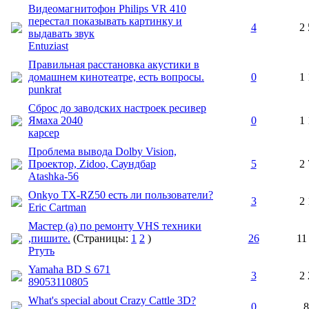
Видеомагнитофон Philips VR 410
перестал показывать картинку и
4
2 
выдавать звук
Entuziast
Правильная расстановка акустики в
домашнем кинотеатре, есть вопросы.
0
1 
punkrat
Сброс до заводских настроек ресивер
Ямаха 2040
0
1 
карсер
Проблема вывода Dolby Vision,
Проектор, Zidoo, Саундбар
5
2 
Atashka-56
Onkyo TX-RZ50 есть ли пользователи?
3
2 
Eric Cartman
Мастер (а) по ремонту VHS техники
,пишите.
(Страницы:
1
2
)
26
11
Ртуть
Yamaha BD S 671
3
2 
89053110805
What's special about Crazy Cattle 3D?
0
8