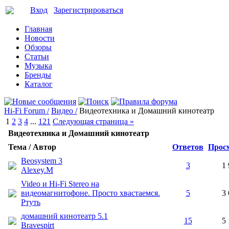
Вход
Зарегистрироваться
Главная
Новости
Обзоры
Статьи
Музыка
Бренды
Каталог
Hi-Fi Forum /
Видео /
Видеотехника и Домашний кинотеатр
1
2
3
4
...
121
Следующая страница »
Видеотехника и Домашний кинотеатр
Тема / Автор
Ответов
Прос
Beosystem 3
3
1 
Alexey.M
Video и Hi-Fi Stereo на
видеомагнитофоне. Просто хвастаемся.
5
3 
Ртуть
домашний кинотеатр 5.1
15
5 
Bravespirt