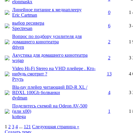
elonmaskx
Линейное питание к медиаплееру
0
1 
Eric Cartman
выбор ресивера
6
3 
Spectresan
Вопрос по подбору усилителя для
домашнего кинотеатра
2
1 
driven
Акустика для домашнего кинотеатра
2
3 
wojap
Video Hi-Fi Stereo на VHD плейере . Кто-
нибудь смотрит ?
13
4 
Ртуть
Blu-ray плейер читающий BD-R XL /
BDXL 100Gb болванки
4
3 
dvdman
Поделитесь схемой на Odeon AV-500
(или х00)
1
1 
kottega
1
2
3
4
...
121
Следующая страница »
Создать тему