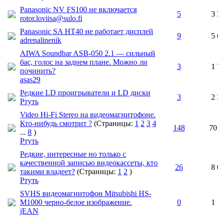
Panasonic NV FS100 не включается
5
3 
rotor.loviisa@sulo.fi
Panasonic SA HT40 не работает дисплей
9
5 
adrenalinenik
AIWA Soundbar ASB-050 2.1 — сильный
бас, голос на заднем плане. Можно ли
3
1 
починить?
asas29
Редкие LD проигрыватели и LD диски
3
2 
Ртуть
Video Hi-Fi Stereo на видеомагнитофоне.
Кто-нибудь смотрит ?
(Страницы:
1
2
3
4
148
70
...
8
)
Ртуть
Редкие, интересные но только с
качественной записью видеокассеты, кто
26
8 
такими владеет?
(Страницы:
1
2
)
Ртуть
SVHS видеомагнитофон Mitsubishi HS-
M1000 черно-белое изображение.
0
1 
jEAN