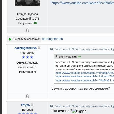
https://www.youtube.com/watch?v=YAo5m1f
Откуда: Одесса
Сообщений: 1 078
Репутация:
48
earningsthrush
Выразили согласие:
earningsthrush
RE: Video и Hi-Fi Stereo на видеомагнитофоне. 
Постоялец
Ртуть писал(а):
Video и Hi-Fi Stereo на видеомагнитофоне. 
Откуда: Australia
истории связанные с видеомагнитофонами.
Сообщений: 5
Интересно любя информация связанная с в
Репутация:
0
https://www.youtube.com/watch?v=p4dgq0Q6
https://www.youtube.com/watch?v=Hd_wzn7L
https://www.youtube.com/watch?v=YAo5m1fI...r
Звучит здорово. Как вы это делаете?
Ртуть
RE: Video и Hi-Fi Stereo на видеомагнитофоне. 
Ветеран
Что именно ?