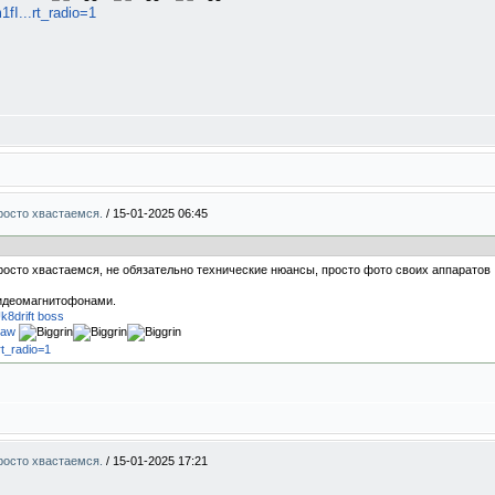
I...rt_radio=1
Просто хвастаемся.
/
15-01-2025 06:45
Просто хвастаемся, не обязательно технические нюансы, просто фото своих аппаратов 
идеомагнитофонами.
Uk8
drift boss
0aw
t_radio=1
Просто хвастаемся.
/
15-01-2025 17:21