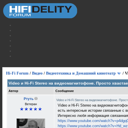
Hi-Fi Forum
/
Видео
/
Видеотехника и Домашний кинотеатр
/
V
Video и Hi-Fi Stereo на видеомагнитофоне. Просто хваста
Автор
Сообщение
Ртуть
Video и Hi-Fi Stereo на видеомагнитофоне. Прос
Ветеран
Video и Hi-Fi Stereo на видеомагнитоф
есть интересные истории связанные с 
Интересно любя информация связанная
https://www.youtube.com/watch?v=p4dg
https://www.youtube.com/watch?v=Hd_w