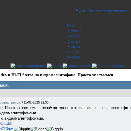
Вход
Зарегистрироваться
Главная
Новости
Обзоры
Статьи
Музыка
Бренды
Каталог
ideo и Hi-Fi Stereo на видеомагнитофоне. Просто хвастаемся.
емся.
то хвастаемся.
/
11-01-2025 22:35
оне. Просто хвастаемся, не обязательно технические нюансы, просто фото
видеомагнитофонами.
 с видеомагнитофонами.
q0Q6Uk8
zn7L0aw