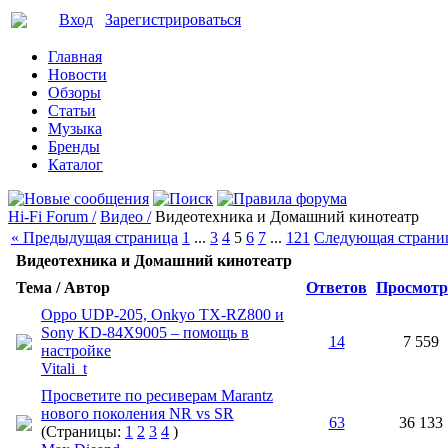
Вход
Зарегистрироваться
Главная
Новости
Обзоры
Статьи
Музыка
Бренды
Каталог
Hi-Fi Forum /
Видео /
Видеотехника и Домашний кинотеатр
« Предыдущая страница
1
...
3
4
5
6
7
...
121
Следующая страни
Видеотехника и Домашний кинотеатр
Тема / Автор
Ответов
Просмотр
Oppo UDP-205, Onkyo TX-RZ800 и
Sony KD-84X9005 – помощь в
14
7 559
настройке
Vitali_t
Просветите по ресиверам Marantz
нового поколения NR vs SR
63
36 133
(Страницы:
1
2
3
4
)