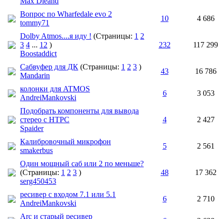
Max Dieand
Вопрос по Wharfedale evo 2
10
4 686
tommy71
Dolby Atmos....я иду !
(Страницы:
1
2
3
4
...
12
)
232
117 299
Boostaddict
Сабвуфер для ДК
(Страницы:
1
2
3
)
43
16 786
Mandarin
колонки для ATMOS
6
3 053
AndreiMankovski
Подобрать компоненты для вывода
стерео с HTPC
4
2 427
Spaider
Калибровочный микрофон
5
2 561
smakerbus
Один мощный саб или 2 по меньше?
(Страницы:
1
2
3
)
48
17 362
serg450453
ресивер с входом 7.1 или 5.1
6
2 710
AndreiMankovski
Arc и старый ресивер