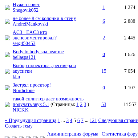
Нужен совет
1
1 274
Snegovik052
не более 8 см колонки в стену
6
2 888
AndreiMankovski
AC3 - EAC3 кто
экспериментировал?
2
2 445
serg450453
Body to body spa near me
0
1 626
bellaspa121
Выбор проектора , ресивера и
акуситки
15
7 054
klip
Застрял проектор!
0
1 107
Nordictone
такой сплиттер даст возможность
получать звук 5.1
(Страницы:
1
2
3
)
53
14 557
NICKK
« Предыдущая страница
1
...
3
4
5
6
7
...
121
Следующая страни
Создать тему
Администрация форума
|
Статистика фор