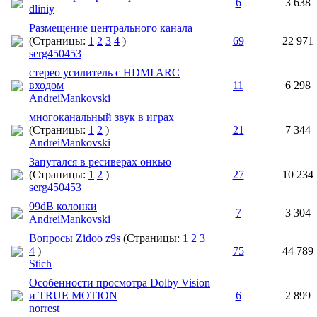
6
3 638
dliniy
Размещение центрального канала
(Страницы:
1
2
3
4
)
69
22 971
serg450453
стерео усилитель с HDMI ARC
входом
11
6 298
AndreiMankovski
многоканальный звук в играх
(Страницы:
1
2
)
21
7 344
AndreiMankovski
Запутался в ресиверах онкью
(Страницы:
1
2
)
27
10 234
serg450453
99dB колонки
7
3 304
AndreiMankovski
Вопросы Zidoo z9s
(Страницы:
1
2
3
4
)
75
44 789
Stich
Особенности просмотра Dolby Vision
и TRUE MOTION
6
2 899
norrest