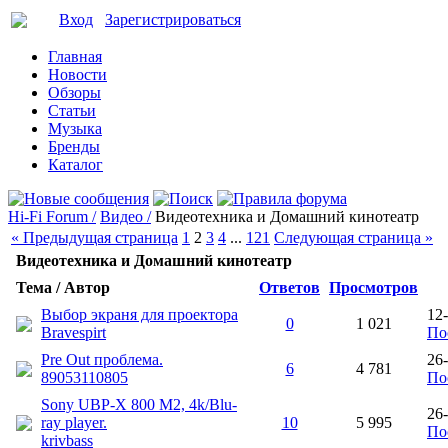
Вход
Зарегистрироваться
Главная
Новости
Обзоры
Статьи
Музыка
Бренды
Каталог
Hi-Fi Forum /
Видео /
Видеотехника и Домашний кинотеатр
« Предыдущая страница
1
2
3
4
...
121
Следующая страница »
Видеотехника и Домашний кинотеатр
Тема / Автор
Ответов
Просмотров
Выбор экраня для проектора
12
0
1 021
Bravespirt
По
Pre Out проблема.
26
6
4 781
89053110805
По
Sony UBP-X 800 M2, 4k/Blu-
26
ray player.
10
5 995
По
krivbass