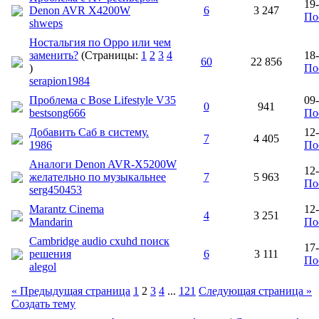
19
Denon AVR X4200W
6
3 247
По
shweps
Ностальгия по Оppo или чем
заменить?
(Страницы:
1
2
3
4
18
60
22 856
)
По
serapion1984
Проблема с Bose Lifestyle V35
09
0
941
bestsong666
По
Добавить Саб в систему.
12
7
4 405
1986
По
Аналоги Denon AVR-X5200W
12
желательно по музыкальнее
7
5 963
По
serg450453
Marantz Cinema
12
4
3 251
Mandarin
По
Cambridge audio cxuhd поиск
17
решения
6
3 111
По
alegol
« Предыдущая страница
1
2
3
4
...
121
Следующая страница »
Создать тему