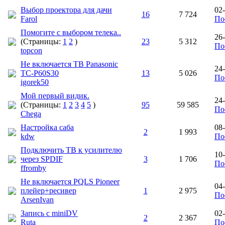
Выбор проектора для дачи
02
16
7 724
Farol
По
Помогите с выбором телека..
26
(Страницы:
1
2
)
23
5 312
По
topcon
Не включается ТВ Panasonic
24
TC-P60S30
13
5 026
По
igorek50
Мой первый видик.
24-
(Страницы:
1
2
3
4
5
)
95
59 585
По
Chega
Настройка саба
08
2
1 993
kdw
По
Подключить ТВ к усилителю
10
через SPDIF
3
1 706
По
ffromby
Не включается PQLS Pioneer
04
плейер+ресивер
1
2 975
По
ArsenIvan
Запись с miniDV
02
2
2 367
Ruta
По