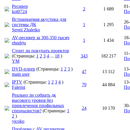
Ресивер
01
2
1 689
kot0724
По
Встраиваемая акустика для
26
системы ДК
1
1 295
По
Sergii Zhaleiko
AV-ресивер за 300-350 тысяч
18
1
1 434
ehndrju
По
Стоит ли покупать проектор
11
(Страницы:
1
2
3
4
...
18
)
343
182 217
По
YM
DVD-плеер
(Страницы:
1
2
3
)
13
47
13 112
main user
По
IPTV
(Страницы:
1
2
3
4
)
13
79
44 884
Falerist
По
Реально ли собрать дк
высокого уровня без
привлечения профильных
30
24
10 170
специалистов?
(Страницы:
1
По
2
)
yicoko
Проблема с AV ресивером