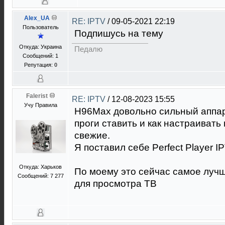
Alex_UA
RE: IPTV
/
09-05-2021 22:19
Пользователь
Подпишусь на тему
Откуда: Украина
Педалю
Сообщений: 1
Репутация:
0
Falerist
RE: IPTV
/
12-08-2023 15:55
Учу Правила
H96Max довольно сильный аппара
проги ставить и как настраивать
свежие.
Я поставил себе Perfect Player I
Откуда: Харьков
По моему это сейчас самое луч
Сообщений: 7 277
для просмотра ТВ