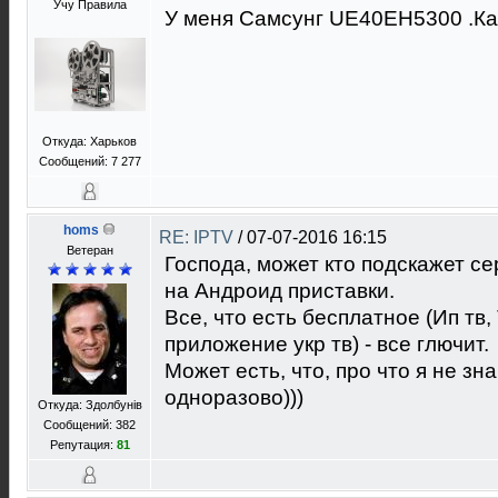
Учу Правила
У меня Самсунг UE40EH5300 .Ка
Откуда: Харьков
Сообщений: 7 277
homs
RE: IPTV
/
07-07-2016 16:15
Ветеран
Господа, может кто подскажет с
на Андроид приставки.
Все, что есть бесплатное (Ип тв
приложение укр тв) - все глючит.
Может есть, что, про что я не зн
одноразово)))
Откуда: Здолбунів
Сообщений: 382
Репутация:
81