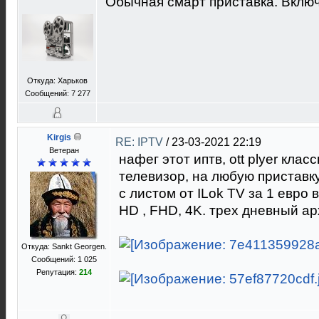
Обычная смарт приставка. Вклю
Откуда: Харьков
Сообщений: 7 277
Kirgis
RE: IPTV
/
23-03-2021 22:19
Ветеран
нафег этот иптв, ott plyer кла
телевизор, на любую приставку
c листом от ILok TV за 1 евро 
HD , FHD, 4K. трех дневный ар
Откуда: Sankt Georgen.
Сообщений: 1 025
Репутация:
214