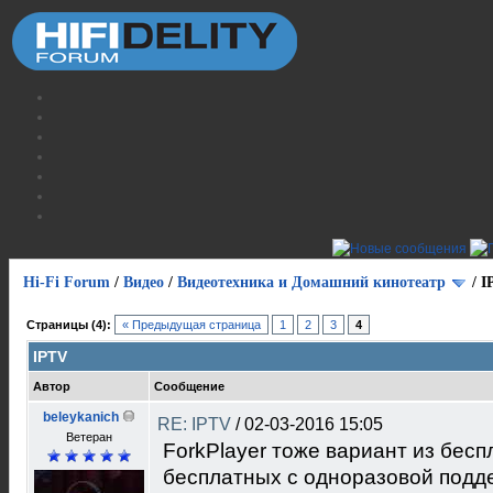
Hi-Fi Forum
/
Видео
/
Видеотехника и Домашний кинотеатр
/
I
Страницы (4):
« Предыдущая страница
1
2
3
4
IPTV
Автор
Сообщение
beleykanich
RE: IPTV
/
02-03-2016 15:05
Ветеран
ForkPlayer тоже вариант из бес
бесплатных с одноразовой подд