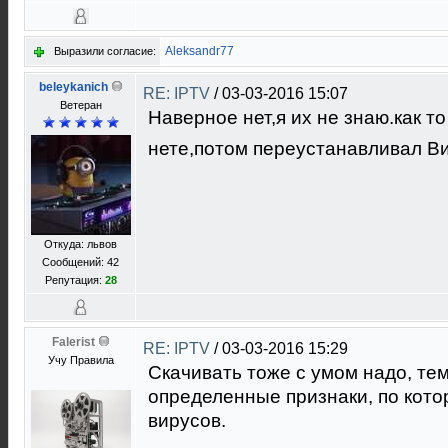
Aleksandr77
Выразили согласие:
beleykanich
RE: IPTV
/
03-03-2016 15:07
Ветеран
Наверное нет,я их не знаю.как т
нете,потом переустанавливал В
Откуда: львов
Сообщений: 42
Репутация:
28
Falerist
RE: IPTV
/
03-03-2016 15:29
Учу Правила
Скачивать тоже с умом надо, тем
определенные признаки, по кото
вирусов.