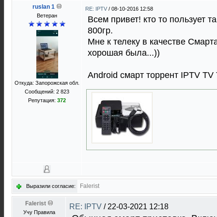
ruslan 1
RE: IPTV
/
08-10-2016 12:58
Ветеран
Всем привет! кто то пользует та
800гр.
Мне к телеку в качестве Смарта
хорошая была...))
Android смарт торрент IPTV TV
Откуда: Запорожская обл.
Сообщений: 2 823
Репутация:
372
Falerist
Выразили согласие:
Falerist
RE: IPTV
/
22-03-2021 12:18
Учу Правила