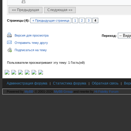
«« Предыдущая
Следующая »»
Страницы (4):
« Предыдущая страница
1
2
3
4
Версия для просмотра
Переход:
Отправить тему другу
Подписаться на тему
Пользователи просматривают эту тему: 1 Гость(ей)
Администрация форума
Статистика форума
Обратная связь
Вер
|
|
|
Powered by
MyBB
, © 2001-2026
MyBB Group
and rewrite by
Hi Fidelity Forum