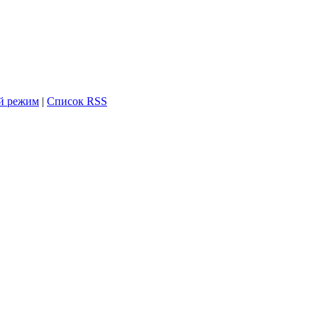
й режим
|
Список RSS