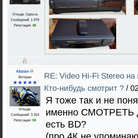
Откуда: Одесса
Сообщений: 1 078
Репутация:
48
Abizian
RE: Video Hi-Fi Stereo н
Ветеран
Кто-нибудь смотрит ?
/
02
Я тоже так и не поня
именно СМОТРЕТЬ д
Откуда:
Сообщений: 3 254
Репутация:
58
есть BD?
(про 4К не упоминаю