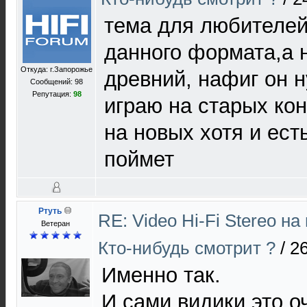
тема для любителей
данного формата,а 
Откуда: г.Запорожье
древний, нафиг он н
Сообщений: 98
Репутация:
98
играю на старых ко
на новых хотя и ест
поймет
Ртуть
RE: Video Hi-Fi Stereo н
Ветеран
Кто-нибудь смотрит ?
/
26
Именно так.
И сами видики это о