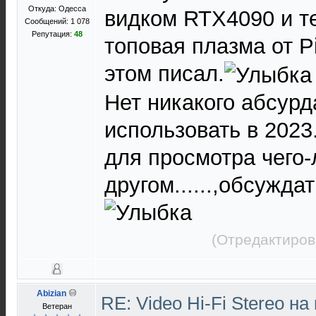
Откуда: Одесса
видком RTX4090 и те
Сообщений: 1 078
Репутация:
48
топовая плазма от P
этом писал.
Нет никакого абсурд
использовать в 2023
для просмотра чего-
другом......,обсужда
(Отредактиров
Abizian
RE: Video Hi-Fi Stereo н
Ветеран