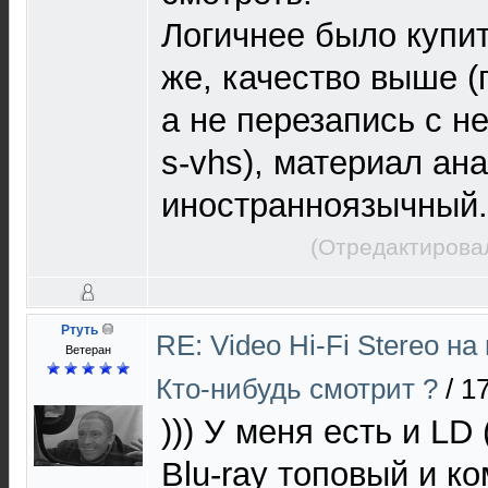
Логичнее было купит
же, качество выше (
а не перезапись с не
s-vhs), материал ан
иностранноязычный.
(Отредактирова
Ртуть
RE: Video Hi-Fi Stereo н
Ветеран
Кто-нибудь смотрит ?
/
17
))) У меня есть и LD
Blu-ray топовый и к