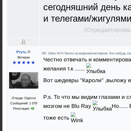
сегодняшний день к
и телегами/жигулями
(Отредактирова
Ртуть
RE: Video Hi-Fi Stereo на видеомагнитофоне. Кто-нибудь с
Ветеран
Честно отвечать и комментиров
желания т.к .......
Вот шедевры "Кароли" ,выложу 
P.s. То что мы видим глазами и
Откуда: Одесса
Сообщений: 1 078
мозгом не Blu Ray
Но.....
Репутация:
48
тоже есть