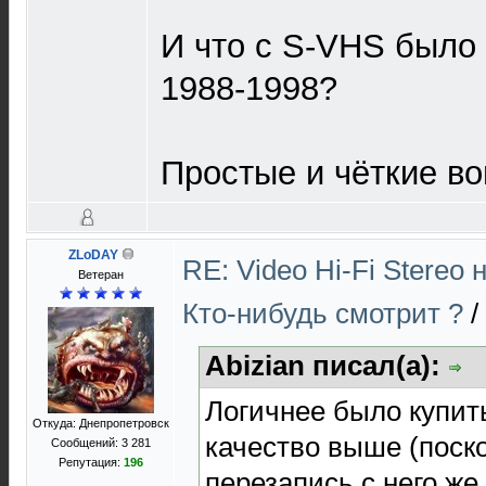
И что с S-VHS было 
1988-1998?
Простые и чёткие в
ZLoDAY
RE: Video Hi-Fi Stereo
Ветеран
Кто-нибудь смотрит ?
/
Abizian писал(а):
Логичнее было купить
Откуда: Днепропетровск
качество выше (поско
Сообщений: 3 281
Репутация:
196
перезапись с него же,