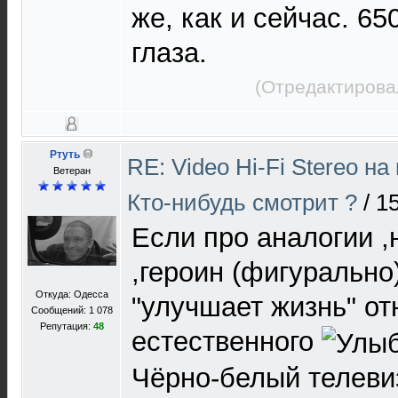
же, как и сейчас. 65
глаза.
(Отредактирова
Ртуть
RE: Video Hi-Fi Stereo н
Ветеран
Кто-нибудь смотрит ?
/
15
Если про аналогии 
,героин (фигурально
Откуда: Одесса
"улучшает жизнь" от
Сообщений: 1 078
Репутация:
48
естественного
Чёрно-белый телеви