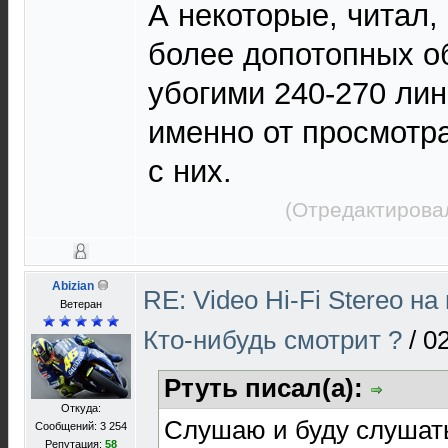
А некоторые, читал,
более допотопных о
убогими 240-270 ли
именно от просмотр
с них.
(Отредактирова
Abizian
RE: Video Hi-Fi Stereo н
Ветеран
Кто-нибудь смотрит ?
/
02
Ртуть писал(а):
Откуда:
Слушаю и буду слушат
Сообщений: 3 254
Репутация:
58