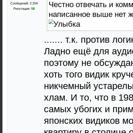
Честно отвечать и ком
Сообщений: 3 254
Репутация:
58
написанное выше нет жела
....... т.к. против ло
Ладно ещё для ауди
поэтому не обсуждаю
хоть того видик круч
никчемный устарел
хлам. И то, что в 19
самых убогих и при
японских видиков м
квартиру в столице 