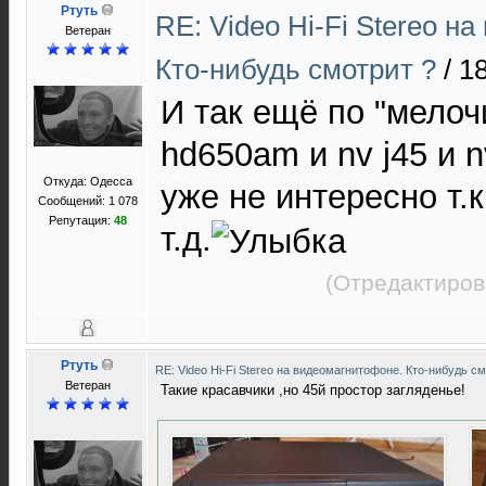
Ртуть
RE: Video Hi-Fi Stereo н
Ветеран
Кто-нибудь смотрит ?
/
18
И так ещё по "мелочи
hd650am и nv j45 и nv
Откуда: Одесса
уже не интересно т.к
Сообщений: 1 078
Репутация:
48
т.д.
(Отредактиров
Ртуть
RE: Video Hi-Fi Stereo на видеомагнитофоне. Кто-нибудь с
Ветеран
Такие красавчики ,но 45й простор загляденье!