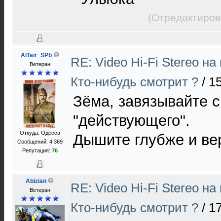
(Отредактиров
AlTair_SPb
RE: Video Hi-Fi Stereo н
Ветеран
Кто-нибудь смотрит ?
/
15
Зёма, завязывайте 
"действующего".
Откуда: Одесса
Дышите глубже и ве
Сообщений: 4 369
Репутация:
76
Abizian
RE: Video Hi-Fi Stereo н
Ветеран
Кто-нибудь смотрит ?
/
17