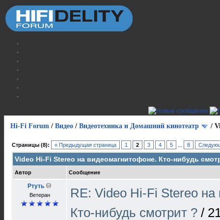
Hi-Fi Forum
/
Видео
/
Видеотехника и Домашний кинотеатр
/
V
Страницы (8):
« Предыдущая страница
1
2
3
4
5
...
8
Следующ
Video Hi-Fi Stereo на видеомагнитофоне. Кто-нибудь смот
Автор
Сообщение
Ртуть
RE: Video Hi-Fi Stereo н
Ветеран
Кто-нибудь смотрит ?
/
21