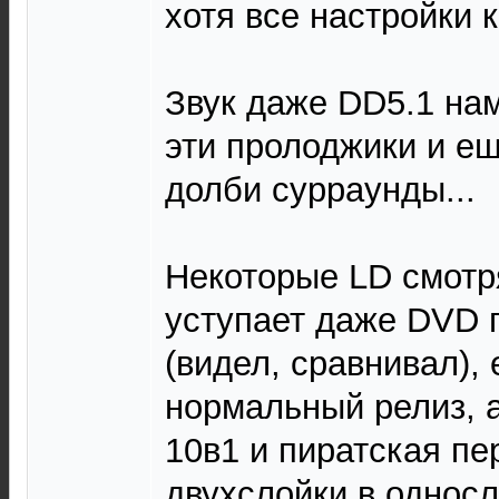
хотя все настройки 
Звук даже DD5.1 нам
эти пролоджики и е
долби сурраунды...
Некоторые LD смотря
уступает даже DVD 
(видел, сравнивал), 
нормальный релиз, а
10в1 и пиратская пе
двухслойки в односл