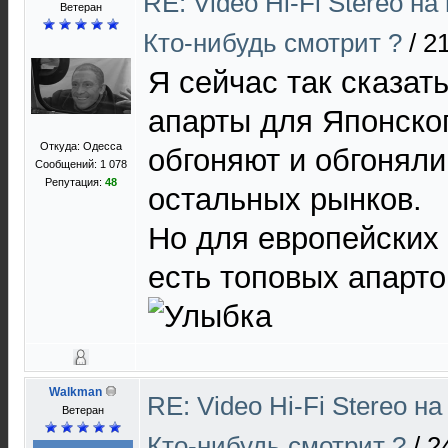
RE: Video Hi-Fi Stereo н
Ветеран
Кто-нибудь смотрит ?
/
21
Я сейчас так сказать
апарты для Японског
Откуда: Одесса
обгоняют и обгонял
Сообщений: 1 078
Репутация:
48
остальных рынков.
Но для европейских
есть топовых апарт
Walkman
RE: Video Hi-Fi Stereo 
Ветеран
Кто-нибудь смотрит ?
/
2