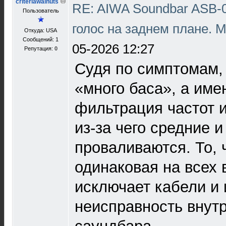
criteriawalnuts
RE: AIWA Soundbar ASB-0
Пользователь
голос на заднем плане. 
Откуда: USA
Сообщений: 1
05-2026 12:27
Репутация:
0
Судя по симптомам, 
«много баса», а име
фильтрация частот и
из‑за чего средние 
проваливаются. То, 
одинаковая на всех 
исключает кабели и 
неисправность внут