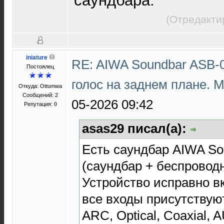
саундбара.
(Отредакти
iniature
RE: AIWA Soundbar ASB-0
Постоялец
голос на заднем плане. 
Откуда: Ottumwa
Сообщений: 2
05-2026 09:42
Репутация:
0
asas29 писал(а):
Есть саундбар AIWA So
(саундбар + беспровод
Устройство исправно вк
все входы присутствую
ARC, Optical, Coaxial, A