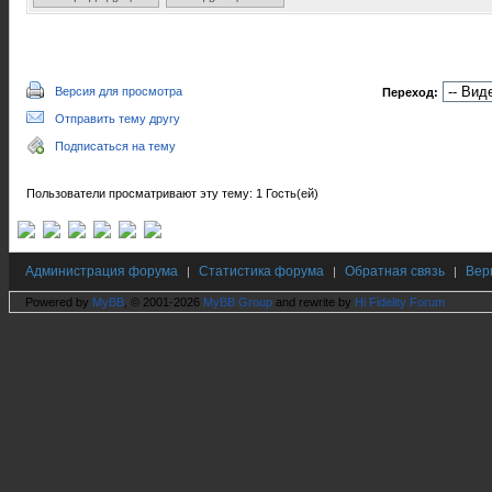
Версия для просмотра
Переход:
Отправить тему другу
Подписаться на тему
Пользователи просматривают эту тему: 1 Гость(ей)
Администрация форума
Статистика форума
Обратная связь
Вер
|
|
|
Powered by
MyBB
, © 2001-2026
MyBB Group
and rewrite by
Hi Fidelity Forum