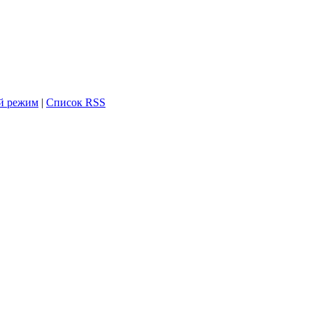
й режим
|
Список RSS