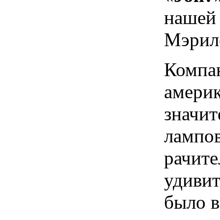
нашей 
Мэриле
Компа
америк
значит
лампов
рачите
удивит
было в