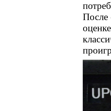
потреб
После 
оценке
класс
проиг