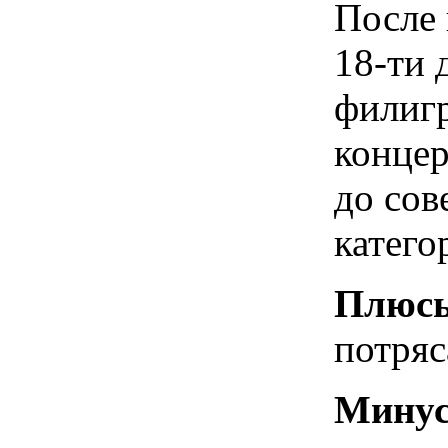
После 
18-ти 
филигр
концер
до сов
катего
Плюс
потряс
Мину