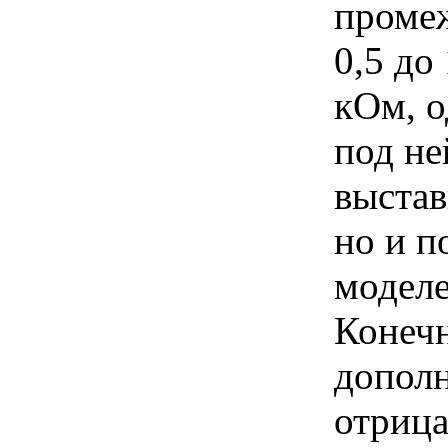
промеж
0,5 до
кОм, о
под не
выстав
но и п
моделе
Конечн
дополн
отрица