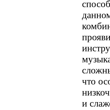
способ
данном
комбин
прояви
инстру
музыка
сложны
что ос
низкоч
и слаж