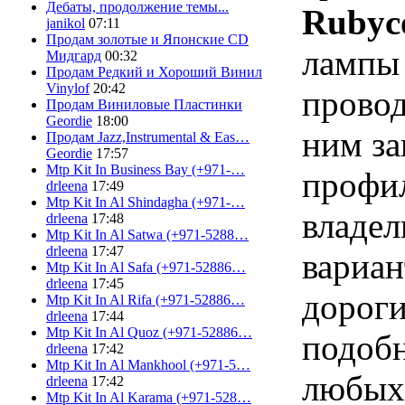
Дебаты, продолжение темы...
Rubyc
janikol
07:11
Продам золотые и Японские CD
ламп
Мидгард
00:32
Продам Редкий и Хороший Винил
Vinylof
20:42
провод
Продам Виниловые Пластинки
Geordie
18:00
ним за
Продам Jazz,Instrumental & Eas…
Geordie
17:57
Mtp Kit In Business Bay (+971-…
профи
drleena
17:49
Mtp Kit In Al Shindagha (+971-…
владел
drleena
17:48
Mtp Kit In Al Satwa (+971-5288…
drleena
17:47
вариан
Mtp Kit In Al Safa (+971-52886…
drleena
17:45
дороги
Mtp Kit In Al Rifa (+971-52886…
drleena
17:44
Mtp Kit In Al Quoz (+971-52886…
подобн
drleena
17:42
Mtp Kit In Al Mankhool (+971-5…
любых 
drleena
17:42
Mtp Kit In Al Karama (+971-528…