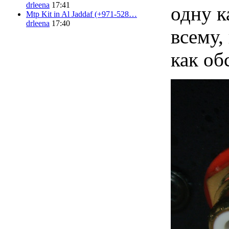
drleena
17:41
одну к
Mtp Kit in Al Jaddaf (+971-528…
drleena
17:40
всему,
как об