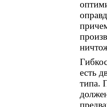
оптими
оправд
причем
произв
ничтож
Гибко
есть д
типа. 
должен
предва