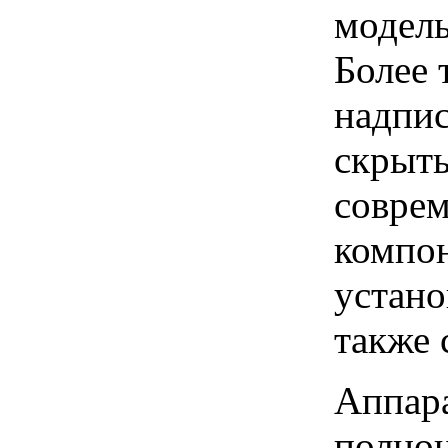
модель
Более 
надпис
скрыты
соврем
компон
устано
также 
Аппара
полноц