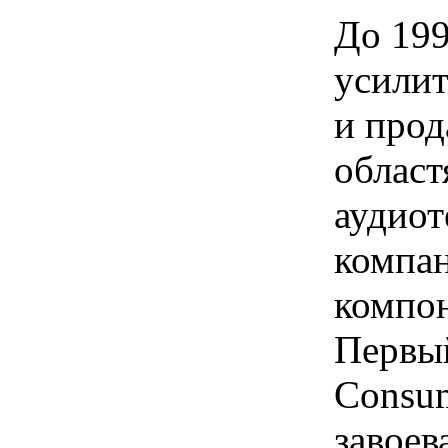
До 199
усили
и прод
област
аудиот
компан
компон
Первы
Consum
завоев