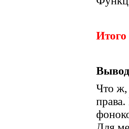
Функци
Итого 
Выво
Что ж,
права.
фоноко
Для ме