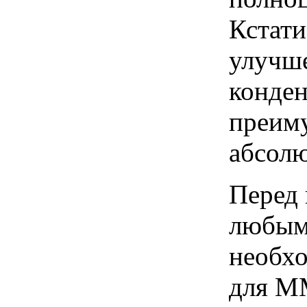
Кстати
улучше
конден
преим
абсолю
Перед 
любыми
необхо
для ММ