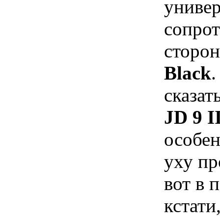
универ
сопрот
сторо
Black
.
сказат
JD 9 I
особен
уху пр
вот в 
кстати