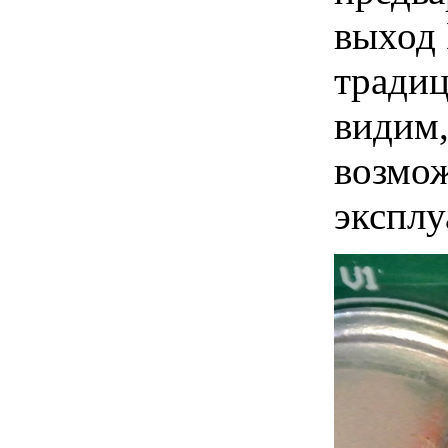
выход 
тради
видим
возмож
эксплу