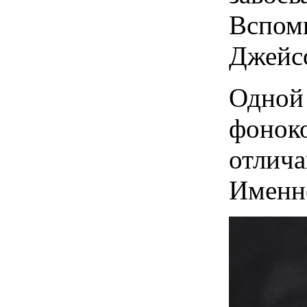
Вспомн
Джейc
Одной 
фоноко
отлича
Именно