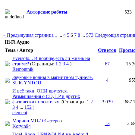
Авторские работы
533
« Предыдущая страница
1
...
4
5
6
7
8
...
573
Следующая страни
Hi-Fi Аудио
Тема / Автор
Ответов
Просм
Eversolo... И вообще,есть ли жизнь на
стриме?
(Страницы:
1
2
3
4
)
67
15 3
Remontnik
Звуковые волны в магнитном туннеле.
4
95
SUIGYNTOU
И всё таки, ОНИ крутятся.
Размышления о CD, LP и других
физических носителях.
(Страницы:
1
2
3 039
687 
3
4
...
152
)
element
Морион МП-101-стерео
13
2 6
Korvin94
Tidal, Roon, UPNP/DLNA на Android