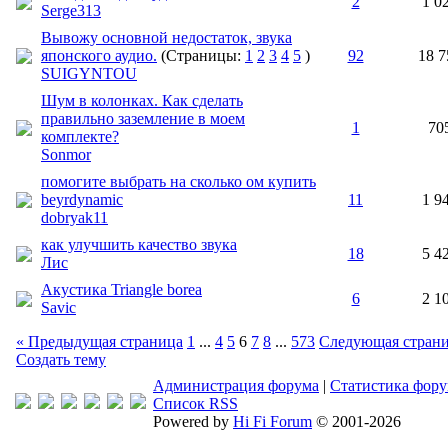
2
1 0
Serge313
Вывожу основной недостаток, звука
японского аудио.
(Страницы:
1
2
3
4
5
)
92
18 7
SUIGYNTOU
Шум в колонках. Как сделать
правильно заземление в моем
1
70
комплекте?
Sonmor
помогите выбрать на сколько ом купить
beyrdynamic
11
1 9
dobryak11
как улучшить качество звука
18
5 4
Лис
Акустика Triangle borea
6
2 1
Savic
« Предыдущая страница
1
...
4
5
6
7
8
...
573
Следующая страни
Создать тему
Администрация форума
|
Статистика фор
Список RSS
Powered by
Hi Fi Forum
© 2001-2026