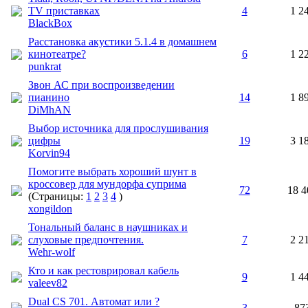
TV приставках
4
1 2
BlackBox
Расстановка акустики 5.1.4 в домашнем
кинотеатре?
6
1 2
punkrat
Звон АС при воспроизведении
пианино
14
1 8
DiMhAN
Выбор источника для прослушивания
цифры
19
3 1
Korvin94
Помогите выбрать хороший шунт в
кроссовер для мундорфа суприма
72
18 4
(Страницы:
1
2
3
4
)
xongildon
Тональный баланс в наушниках и
слуховые предпочтения.
7
2 2
Wehr-wolf
Кто и как рестоврировал кабель
9
1 4
valeev82
Dual CS 701. Автомат или ?
3
87