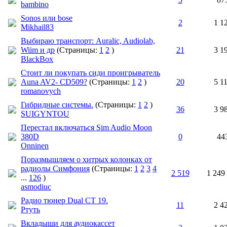
bambino
Sonos или bose
2
1 1
Mikhail83
Выбираю транспорт: Auralic, Audiolab,
Wiim и др
(Страницы:
1
2
)
21
3 1
BlackBox
Стоит ли покупать сиди проигрыватель
Auna AV2- CD509?
(Страницы:
1
2
)
20
5 1
romanovych
Гибридные системы.
(Страницы:
1
2
)
36
3 9
SUIGYNTOU
Перестал включаться Sim Audio Moon
380D
0
44
Onninen
Поразмышляем о хитрых колонках от
радиолы Симфония
(Страницы:
1
2
3
4
2 519
1 249
...
126
)
asmodiuc
Радио тюнер Dual CT 19.
11
2 4
Ртуть
Вкладыши для аудиокассет