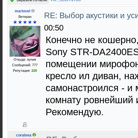
Pol
,
SUIGYNTOU
Выразили согласие:
mariovel
RE: Выбор акустики и у
Ветеран
00:50
Конечно не кошерно,
Sony STR-DA2400ES
Откуда: лупия
помещении мирофон
Сообщений: 777
Репутация:
220
кресло ил диван, на
самонастроился - и
комнату ровнейший 
Рекомендую.
coralsea