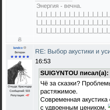
Энергия - вечна.
|_|_|_|_|_|_|_|_|_|_|_|_|_|_|_|
|_|_|_|_|_|_|_|_|_|_|_|_|_|_|_|
|_|_|_|_|_|_|_|_|_|_|_|_|_|_|_|
landco
RE: Выбор акустики и у
Ветеран
16:53
SUIGYNTOU писал(а)
Чё за сказки? Проблемы
Откуда: Краснодар
растяжимое.
Сообщений: 503
Репутация:
-47
Современная акустика 
с удвоенным цеником.