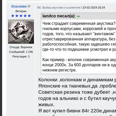
Draconian
RE: Выбор акустики и усилителя
/
23-02-2024 20:24
Ветеран
landco писал(а):
Чем страдает современная акустика
гнилыми корпусами, коррозией и про
годов, того, что называют "винтажом" 
отреставрированная аппаратура, без
работоспособная, такую задешево се
Откуда: Воронеж
где-то что-то подешевке усмотрел и р
Сообщений: 1 246
Репутация:
3
Как пример - вполне современная аку
конце 2000х. За 600 долларов ни в од
нижнем регистре.
Колонки ,колонкам и динамикам 
Японские на тканевых,да ,пробл
Советская резина тоже дубеет ,
годов на альнико и с бутил кау
живых.
Я вот купил бивни 84г 220е,дин