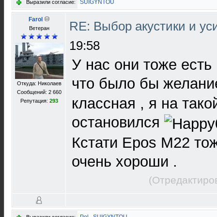
SUIGYNTOU
Выразили согласие:
Farol
RE: Выбор акустики и у
Ветеран
19:58
У нас они тоже есть 
что было бы желан
Откуда: Николаев
Сообщений: 2 660
классная , я на тако
Репутация:
293
остановился
Кстати Epos M22 то
очень хороши .
(Отредактиро