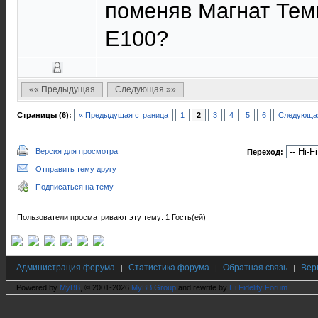
поменяв Магнат Тем
Е100?
«« Предыдущая
Следующая »»
Страницы (6):
« Предыдущая страница
1
2
3
4
5
6
Следующая
Версия для просмотра
Переход:
Отправить тему другу
Подписаться на тему
Пользователи просматривают эту тему: 1 Гость(ей)
Администрация форума
Статистика форума
Обратная связь
Вер
|
|
|
Powered by
MyBB
, © 2001-2026
MyBB Group
and rewrite by
Hi Fidelity Forum