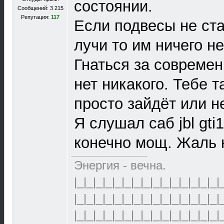
состоянии.
Сообщений: 3 215
Репутация:
117
Если подвесы не ст
лучи то им ничего не
Гнаться за совреме
нет никакого. Тебе т
просто зайдёт или не
Я слушал саб jbl gti
конечно мощ. Жаль н
Энергия - вечна.
|_|_|_|_|_|_|_|_|_|_|_|_|_|_|_|
|_|_|_|_|_|_|_|_|_|_|_|_|_|_|_|
|_|_|_|_|_|_|_|_|_|_|_|_|_|_|_|