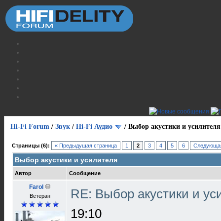
Hi-Fi Forum
/
Звук
/
Hi-Fi Аудио
/
Выбор акустики и усилителя
Страницы (6):
« Предыдущая страница
1
2
3
4
5
6
Следующая
Выбор акустики и усилителя
Автор
Сообщение
Farol
RE: Выбор акустики и у
Ветеран
19:10