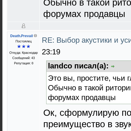
Обычно в такой рит
форумах продавцы
Death.Prevail
RE: Выбор акустики и у
Постоялец
23:19
Откуда: Краснодар
Сообщений: 43
Репутация:
0
landco писал(а):
Это вы, простите, чьи 
Обычно в такой ритори
форумах продавцы
Ок, сформулирую по
преимущество в зву