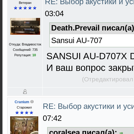
RE: Выбор акустики и у
Ветеран
03:04
Death.Prevail писал(а
Sansui AU-707
Откуда: Владивосток
Сообщений: 735
SANSUI AU-D707X 
Репутация:
10
И ваш вопрос закры
(Отредактировал
Cranium
RE: Выбор акустики и у
Старожил
07:42
coralsea писал(а):