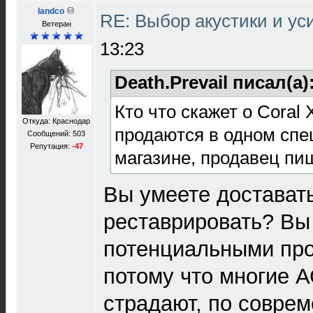
landco
RE: Выбор акустики и у
Ветеран
13:23
Death.Prevail писал(а)
Кто что скажет о Coral 
Откуда: Краснодар
продаются в одном сп
Сообщений: 503
Репутация:
-47
магазине, продавец пиш
Вы умеете доставать
реставрировать? Вы
потенциальными пр
потому что многие А
страдают, по совре