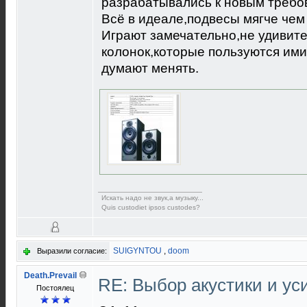
разрабатывались к новым требов
Всё в идеале,подвесы мягче чем
Играют замечательно,не удивите
колонок,которые пользуются ими 
думают менять.
Искать надо не звук,а музыку...
Quis custodiet ipsos custodes?
SUIGYNTOU
,
doom
Выразили согласие:
Death.Prevail
RE: Выбор акустики и у
Постоялец