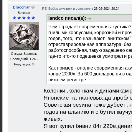
Draconian
RE: Выбор акустики и усилителя
/
23-02-2024 20:24
Ветеран
landco писал(а):
Чем страдает современная акустика
гнилыми корпусами, коррозией и про
годов, того, что называют "винтажом" 
отреставрированная аппаратура, без
работоспособная, такую задешево се
Откуда: Воронеж
где-то что-то подешевке усмотрел и р
Сообщений: 1 246
Репутация:
3
Как пример - вполне современная аку
конце 2000х. За 600 долларов ни в од
нижнем регистре.
Колонки ,колонкам и динамикам 
Японские на тканевых,да ,пробл
Советская резина тоже дубеет ,
годов на альнико и с бутил кау
живых.
Я вот купил бивни 84г 220е,дин