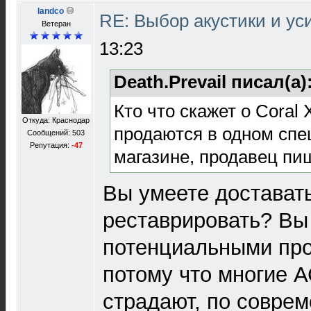
landco
RE: Выбор акустики и у
Ветеран
13:23
Death.Prevail писал(а)
Кто что скажет о Coral 
Откуда: Краснодар
продаются в одном сп
Сообщений: 503
Репутация:
-47
магазине, продавец пиш
Вы умеете доставать
реставрировать? Вы
потенциальными пр
потому что многие А
страдают, по совре