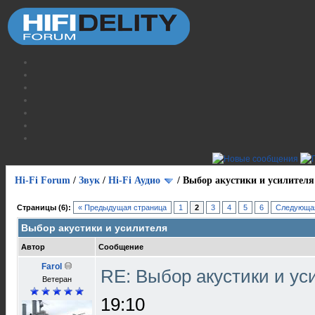
Hi-Fi Forum
/
Звук
/
Hi-Fi Аудио
/
Выбор акустики и усилителя
Страницы (6):
« Предыдущая страница
1
2
3
4
5
6
Следующая
Выбор акустики и усилителя
Автор
Сообщение
Farol
RE: Выбор акустики и у
Ветеран
19:10