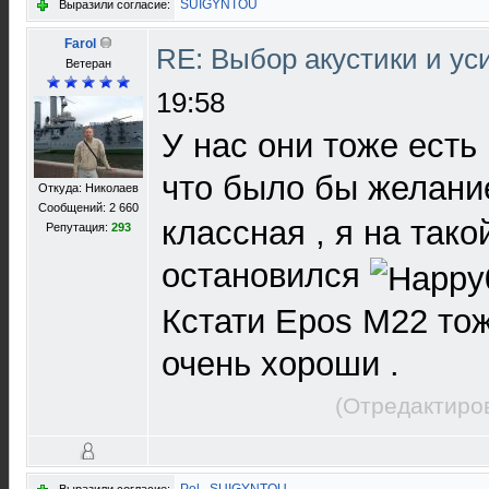
SUIGYNTOU
Выразили согласие:
Farol
RE: Выбор акустики и у
Ветеран
19:58
У нас они тоже есть 
что было бы желан
Откуда: Николаев
Сообщений: 2 660
классная , я на тако
Репутация:
293
остановился
Кстати Epos M22 то
очень хороши .
(Отредактиро