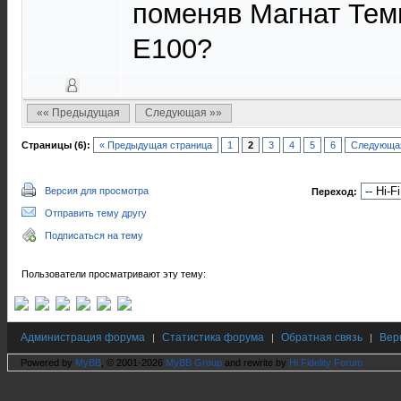
поменяв Магнат Тем
Е100?
«« Предыдущая
Следующая »»
Страницы (6):
« Предыдущая страница
1
2
3
4
5
6
Следующая
Версия для просмотра
Переход:
Отправить тему другу
Подписаться на тему
Пользователи просматривают эту тему:
Администрация форума
Статистика форума
Обратная связь
Вер
|
|
|
Powered by
MyBB
, © 2001-2026
MyBB Group
and rewrite by
Hi Fidelity Forum