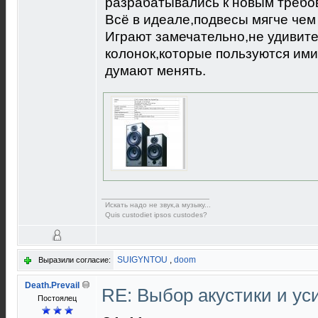
разрабатывались к новым требов
Всё в идеале,подвесы мягче чем
Играют замечательно,не удивите
колонок,которые пользуются ими 
думают менять.
Искать надо не звук,а музыку...
Quis custodiet ipsos custodes?
SUIGYNTOU
,
doom
Выразили согласие:
Death.Prevail
RE: Выбор акустики и у
Постоялец