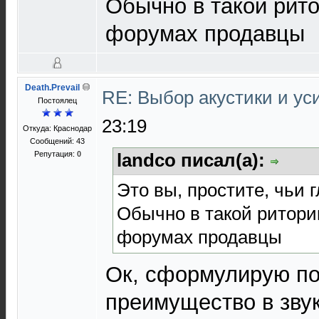
Обычно в такой рит
форумах продавцы
Death.Prevail
RE: Выбор акустики и у
Постоялец
23:19
Откуда: Краснодар
Сообщений: 43
Репутация:
0
landco писал(а):
Это вы, простите, чьи 
Обычно в такой ритори
форумах продавцы
Ок, сформулирую по
преимущество в зву