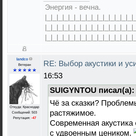
Энергия - вечна.
|_|_|_|_|_|_|_|_|_|_|_|_|_|_|_|
|_|_|_|_|_|_|_|_|_|_|_|_|_|_|_|
|_|_|_|_|_|_|_|_|_|_|_|_|_|_|_|
landco
RE: Выбор акустики и у
Ветеран
16:53
SUIGYNTOU писал(а)
Чё за сказки? Проблемы
Откуда: Краснодар
растяжимое.
Сообщений: 503
Репутация:
-47
Современная акустика 
с удвоенным цеником.