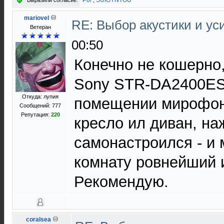
Pol
,
SUIGYNTOU
Выразили согласие:
mariovel
RE: Выбор акустики и у
Ветеран
00:50
Конечно не кошерно,
Sony STR-DA2400ES
Откуда: лупия
помещении мирофон
Сообщений: 777
Репутация:
220
кресло ил диван, на
самонастроился - и
комнату ровнейший 
Рекомендую.
coralsea