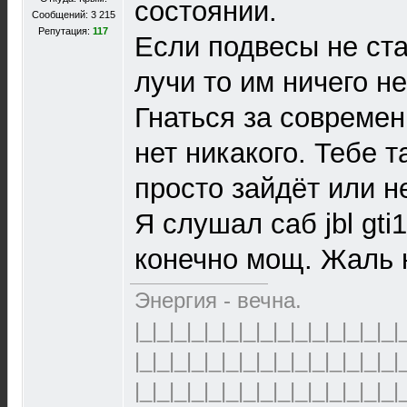
состоянии.
Сообщений: 3 215
Репутация:
117
Если подвесы не ст
лучи то им ничего не
Гнаться за совреме
нет никакого. Тебе т
просто зайдёт или не
Я слушал саб jbl gti
конечно мощ. Жаль н
Энергия - вечна.
|_|_|_|_|_|_|_|_|_|_|_|_|_|_|_|
|_|_|_|_|_|_|_|_|_|_|_|_|_|_|_|
|_|_|_|_|_|_|_|_|_|_|_|_|_|_|_|