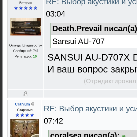
RE: Выбор акустики и у
Ветеран
03:04
Death.Prevail писал(а
Sansui AU-707
Откуда: Владивосток
Сообщений: 741
SANSUI AU-D707X 
Репутация:
10
И ваш вопрос закры
(Отредактировал
Cranium
RE: Выбор акустики и у
Старожил
07:42
coralsea писал(а):