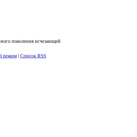
янного поколения исчезающей
й режим
|
Список RSS