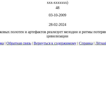
xxx-xxxxxxx
)
48
03-10-2009
28-02-2024
ковых полотен и артефактов реализует мелодии и ритмы потер
цивилизации
ума
|
Обратная связь
|
Вернуться к содержимому
|
Справка
|
Лёгки