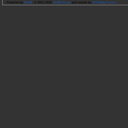
Powered by
MyBB
, © 2001-2026
MyBB Group
and rewrite by
Hi Fidelity Forum