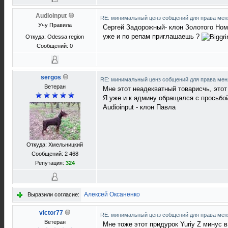
Audioinput
RE: минимальный ценз собщений для права ме
Учу Правила
Сергей Задорожный- клон Золотого Номе
уже и по репам приглашаешь ?
Откуда: Odessa region
Сообщений: 0
sergos
RE: минимальный ценз собщений для права ме
Ветеран
Мне этот неадекватный товарисчь, этот
Я уже и к админу обращался с просьбой 
Audioinput - клон Павла
Откуда: Хмельницкий
Сообщений: 2 468
Репутация:
324
Алексей Оксаненко
Выразили согласие:
victor77
RE: минимальный ценз собщений для права ме
Ветеран
Мне тоже этот придурок Yuriy Z минус