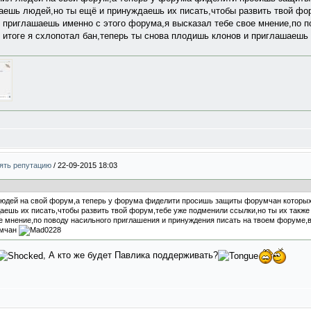
аешь людей,но ты ещё и принуждаешь их писать,чтобы развить твой фо
о приглашаешь именно с этого форума,я высказал тебе свое мнение,по п
 итоге я схлопотал бан,теперь ты снова плодишь клонов и приглашаеш
нять репутацию
/
22-09-2015 18:03
юдей на свой форум,а теперь у форума фиделити просишь защиты форумчан которых 
ешь их писать,чтобы развить твой форум,тебе уже подменили ссылки,но ты их такж
е мнение,по поводу насильного приглашения и принуждения писать на твоем форуме,в 
умчан
, А кто же будет Павлика поддерживать?