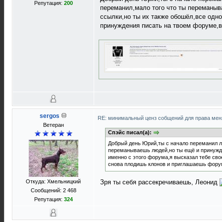
Репутация:
200
переманил,мало того что ты переманыв
ссылки,но ты их также обошёл,все одн
принуждения писать на твоем форуме,в
sergos
RE: минимальный ценз собщений для права ме
Ветеран
Спэйс писал(а):
Добрый день Юрий,ты с начало переманил л
переманываешь людей,но ты ещё и принужда
именно с этого форума,я высказал тебе сво
снова плодишь клонов и приглашаешь фор
Откуда: Хмельницкий
Зря ты себя рассекречиваешь, Леонид
Сообщений: 2 468
Репутация:
324