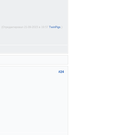
(Отредактировал 21-09-2015 в 19:57
TwinPigs
.)
#24