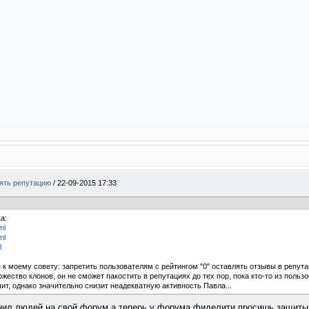
нять репутацию
/
22-09-2015 17:33
а:
ml
ml
l
 моему совету: запретить пользователям с рейтингом "0" оставлять отзывы в репута
жество клонов, он не сможет пакостить в репутациях до тех пор, пока кто-то из польз
т, однако значительно снизит неадекватную активность Павла...
нил людей на свой форум,а теперь у форума фиделити просишь защиты