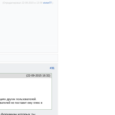
(Отредактировал 22-09-2015 в 13:56
victor77
.)
#31
(22-09-2015 16:32)
циях других пользователей.
ователей не поставит ему плюс в
 форумчан которых ты