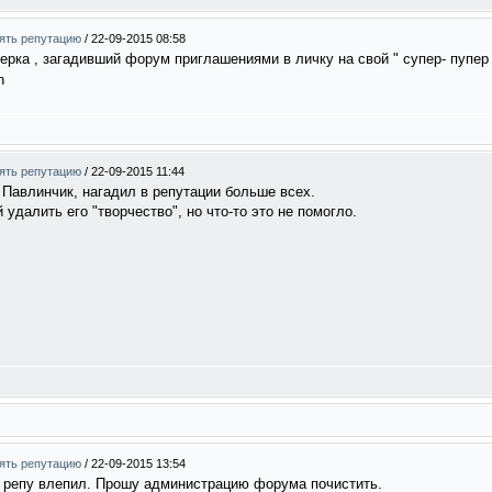
нять репутацию
/
22-09-2015 08:58
рка , загадивший форум приглашениями в личку на свой " супер- пупер 
нять репутацию
/
22-09-2015 11:44
 Павлинчик, нагадил в репутации больше всех.
удалить его "творчество", но что-то это не помогло.
нять репутацию
/
22-09-2015 13:54
 в репу влепил. Прошу администрацию форума почистить.