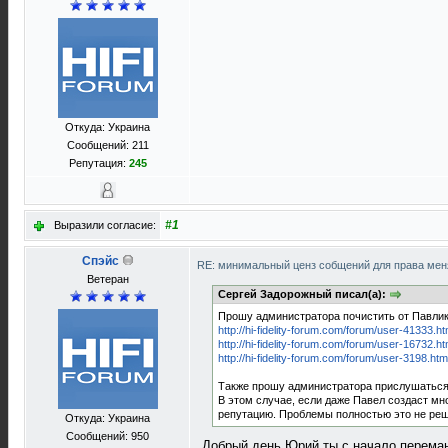
Откуда: Украина
Сообщений: 211
Репутация:
245
#1
Выразили согласие:
Спэйс
RE: минимальный ценз собщений для права ме
Ветеран
Сергей Задорожный писал(а):
Прошу администратора почистить от Павлик
http://hi-fidelity-forum.com/forum/user-41333.ht
http://hi-fidelity-forum.com/forum/user-16732.ht
http://hi-fidelity-forum.com/forum/user-3198.htm
Также прошу администратора прислушаться к
В этом случае, если даже Павел создаст мно
репутацию. Проблемы полностью это не реши
Откуда: Украина
Сообщений: 950
Добрый день Юрий,ты с начало перема