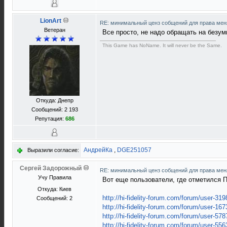
LionArt
RE: минимальный ценз собщений для права ме
Ветеран
Все просто, не надо обращать на безумц
This Game has NoName. It will never be the Same.
Откуда: Днепр
Сообщений: 2 193
Репутация:
686
АндрейКа
,
DGE251057
Выразили согласие:
Сергей Задорожный
RE: минимальный ценз собщений для права ме
Учу Правила
Вот еще пользователи, где отметился П
Откуда: Киев
http://hi-fidelity-forum.com/forum/user-319
Сообщений: 2
http://hi-fidelity-forum.com/forum/user-167
http://hi-fidelity-forum.com/forum/user-578
http://hi-fidelity-forum.com/forum/user-556