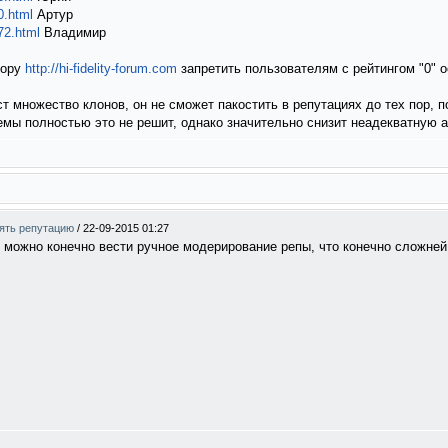
0.html
Артур
72.html
Владимир
тору
http://hi-fidelity-forum.com
запретить пользователям с рейтингом "0" 
т множество клонов, он не сможет пакостить в репутациях до тех пор, по
мы полностью это не решит, однако значительно снизит неадекватную а
нять репутацию
/
22-09-2015 01:27
, можно конечно вести ручное модерирование репы, что конечно сложней