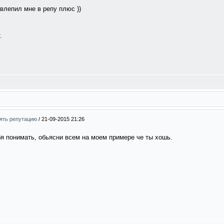
 влепил мне в репу плюс ))
.
нять репутацию
/
21-09-2015 21:26
я понимать, обьясни всем на моем примере че ты хошь.