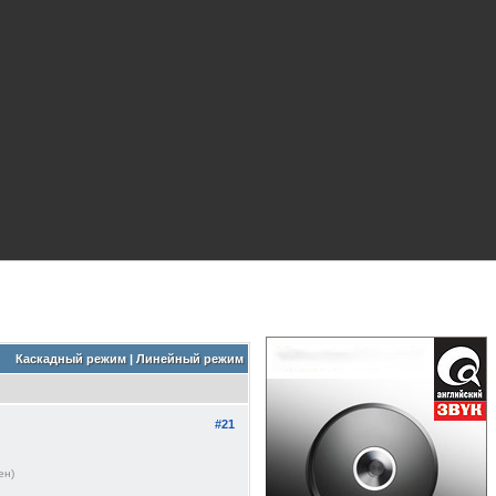
Каскадный режим
|
Линейный режим
#21
ен)