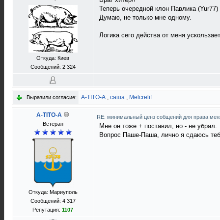
Теперь очередной клон Павлика (Yur77)
Думаю, не только мне одному.
Логика сего действа от меня ускользает
Откуда: Киев
Сообщений: 2 324
A-TITO-A
,
саша
,
Melcrelif
Выразили согласие:
A-TITO-A
RE: минимальный ценз собщений для права ме
Ветеран
Мне он тоже + поставил, но - не убрал.
Вопрос Паше-Паша, лично я сдаюсь теб
Откуда: Мариуполь
Сообщений: 4 317
Репутация:
1107