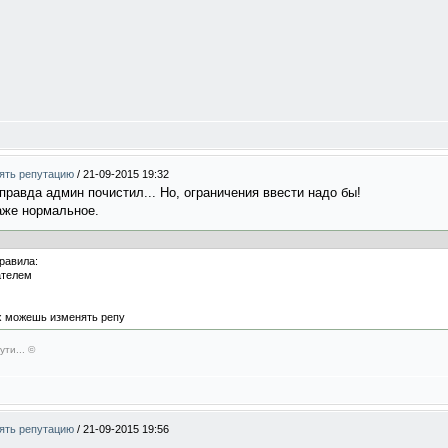
нять репутацию
/
21-09-2015 19:32
 правда админ почистил... Но, ограничения ввести надо бы!
аже нормальное.
равила:
ателем
х можешь изменять репу
ути... ©
нять репутацию
/
21-09-2015 19:56