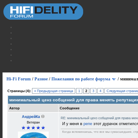
Hi-Fi Forum
/
Разное
/
Пожелания по работе форума
/
минимал
Страницы (4):
« Предыдущая страница
1
2
3
4
Следующая страниц
минимальный ценз собщений для права менять репутаци
Автор
Сообщение
АндрейКа
RE: минимальный ценз собщений для права ме
Ветеран
И у меня в
репе
этот дурачок отметилс
Когда вспоминаешь, что все мы сумаcшедшие, стра