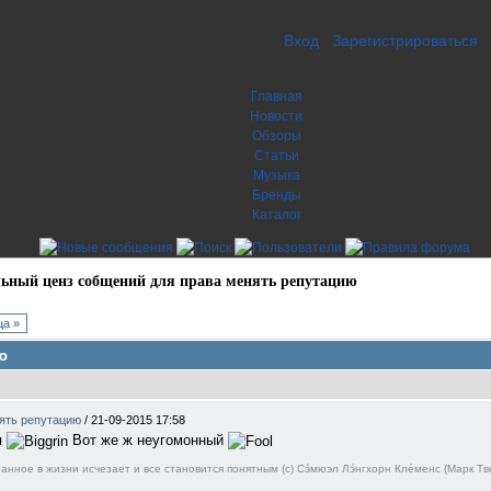
Вход
Зарегистрироваться
Главная
Новости
Обзоры
Статьи
Музыка
Бренды
Каталог
ьный ценз собщений для права менять репутацию
а »
ю
нять репутацию
/
21-09-2015 17:58
я
Вот же ж неугомонный
нное в жизни исчезает и все становится понятным (c) Сэ́мюэл Лэ́нгхорн Кле́менс (Марк Тв