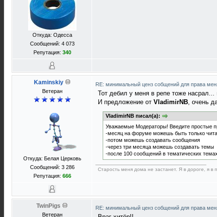
Откуда: Одесса
Сообщений: 4 073
Репутация:
340
Kaminskiy
RE: минимальный ценз собщений для права ме
Ветеран
Тот дебил у меня в репе тоже насрал...
И предложение от
VladimirNB
, очень д
VladimirNB писал(а):
Уважаемые Модераторы! Введите простые п
-месяц на форуме можешь быть только чит
-потом можешь создавать сообщения
-через три месяца можешь создавать темы
-после 100 сообщений в тематических тема
Откуда: Белая Церковь
Сообщений: 3 286
Старость меня дома не застанет. Я в дороге, я в п
Репутация:
666
TwinPigs
RE: минимальный ценз собщений для права ме
Ветеран
Враг хитёр!!