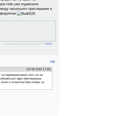
рум,тебе уже подменили
оводу насильного приглашения и
ь форумчан
(Отредактировал 22-09-2015 в 17:41
Спэйс
.)
#32
(22-09-2015 17:33)
ты переманил,мало того что ты
е обошёл,все одно приглашаешь
итоге я схлопотал бан,теперь ты