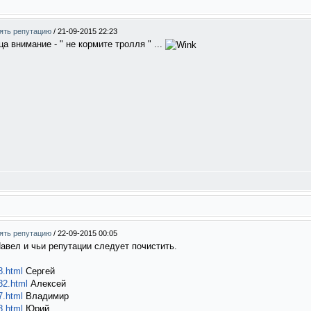
нять репутацию
/
21-09-2015 22:23
а внимание - " не кормите тролля " ...
нять репутацию
/
22-09-2015 00:05
авел и чьи репутации следует почистить.
8.html
Сергей
32.html
Алексей
7.html
Владимир
3.html
Юрий