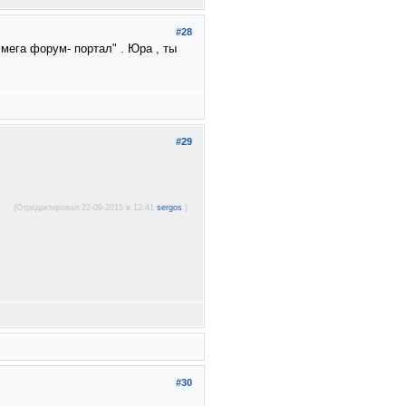
#28
мега форум- портал" . Юра , ты
#29
(Отредактировал 22-09-2015 в 12:41
sergos
.)
#30