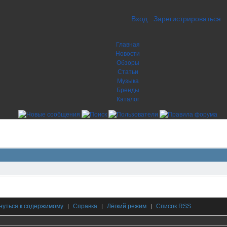
Вход
Зарегистрироваться
Главная
Новости
Обзоры
Статьи
Музыка
Бренды
Каталог
нуться к содержимому
Справка
Лёгкий режим
Список RSS
|
|
|