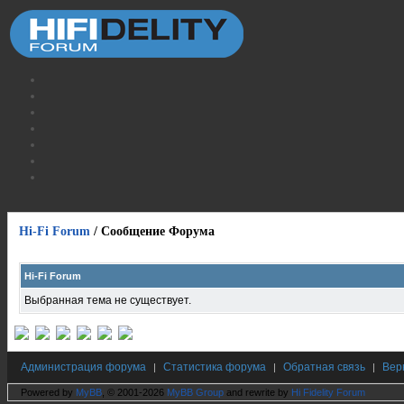
Hi-Fi Forum
/
Сообщение Форума
Hi-Fi Forum
Выбранная тема не существует.
Администрация форума
Статистика форума
Обратная связь
Вер
|
|
|
Powered by
MyBB
, © 2001-2026
MyBB Group
and rewrite by
Hi Fidelity Forum