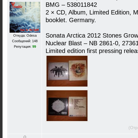
BMG ‎– 538011842
2 × CD, Album, Limited Edition, 
booklet. Germany.
Sonata Arctica ‎2012 Stones Gr
Откуда: Odesa
Сообщений: 148
Nuclear Blast ‎– NB 2861-0‎, 273
Репутация:
99
Limited edition first pressing rel
(Отр