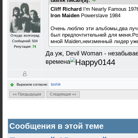
tashik писал(а):
Cliff Richard
I'm Nearly Famous 197
Iron Maiden
Powerslave 1984
Очень люблю эти альбомы,два луч
был предпочтительней для меня.P
Откуда: волгоград
мной Maiden,неизменный лидер уже с
Сообщений: 504
Репутация:
74
Да уж, Devil Woman - незабыва
времена
tashik
Выразили согласие:
«« Предыдущая
Следующая »»
Сообщения в этой теме