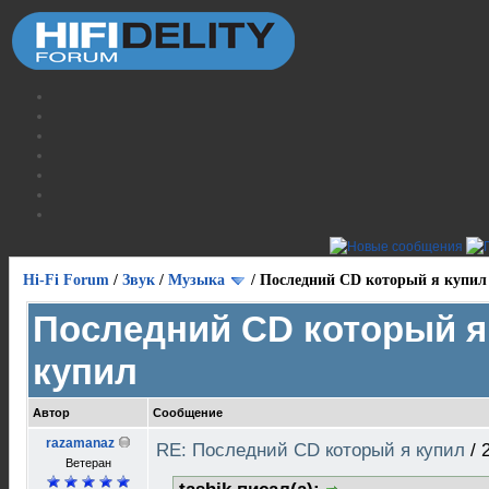
Hi-Fi Forum
/
Звук
/
Музыка
/
Последний CD который я купил
Последний CD который я
купил
Автор
Сообщение
razamanaz
RE: Последний CD который я купил
/
Ветеран