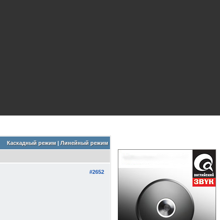
Каскадный режим
|
Линейный режим
#2652