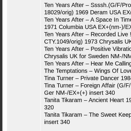
Ten Years After – Ssssh.(G/F/
18029/orig) 1969 Deram USA EX
Ten Years After – A Space In Ti
1971 Columbia USA EX+(nm-)/E
Ten Years After – Recorded Live 
CTY.1049/orig) 1973 Chrysalis 
Ten Years After – Positive Vibra
Chrysalis UK for Sweden NM-/N
Ten Years After – Hear Me Call
The Temptations – Wings Of Lo
Tina Turner – Private Dancer 19
Tina Turner – Foreign Affair (G/F/
Ger NM-/EX+(+) insert 340
Tanita Tikaram – Ancient Heart 
320
Tanita Tikaram – The Sweet Ke
insert 340