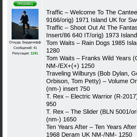
Traffic – Welcome To The Cantee
9166/orig) 1971 Island UK for 
Traffic – Shoot Out At The Fant
Insert/86 640 IT/orig) 1973 Isla
Tom Waits – Rain Dogs 1985 Isl
Откуда: Бердичефф
Сообщений: 41
1280
Репутация:
1241
Tom Waits – Franks Wild Years (
NM-/EX+(+) 1250
Traveling Wilburys (Bob Dylan, G
Orbison, Tom Petty) – Volume 
(nm-) insert 750
T. Rex – Electric Warrior (R-20
950
T. Rex – The Slider (BLN 5001/
(nm-) 1650
Ten Years After – Ten Years Aft
1968 Deram UK NM-/NM- 1250