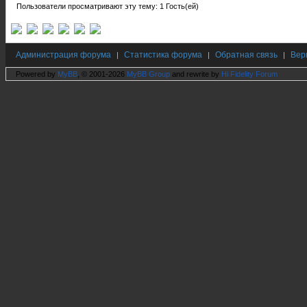
Пользователи просматривают эту тему: 1 Гость(ей)
Администрация форума
Статистика форума
Обратная связь
Вер
|
|
|
Powered by
MyBB
, © 2001-2026
MyBB Group
and rewrite by
Hi Fidelity Forum