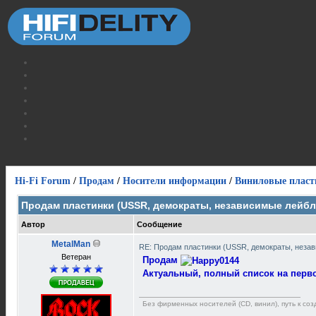
Hi-Fi Forum
/
Продам
/
Носители информации
/
Виниловые пласт
Продам пластинки (USSR, демократы, независимые лейб
Автор
Сообщение
MetalMan
RE: Продам пластинки (USSR, демократы, неза
Ветеран
Продам
Актуальный, полный список на перво
Без фирменных носителей (CD, винил), путь к созд