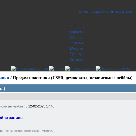
Вход
Зарегистрироваться
Главная
Новости
Обзоры
Статьи
Музыка
Бренды
Каталог
инки
/
Продам пластинки (USSR, демократы, независимые лейблы)
лы)
висимые лейблы)
/
12-02-2023 17:48
й странице.
анию качественного звука - утопия.