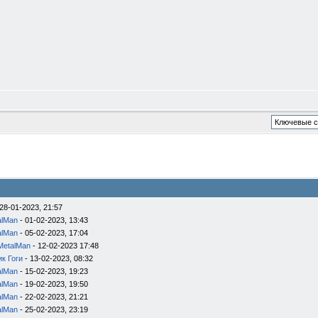
28-01-2023, 21:57
alMan
- 01-02-2023, 13:43
alMan
- 05-02-2023, 17:04
MetalMan
- 12-02-2023 17:48
к Гоги
- 13-02-2023, 08:32
alMan
- 15-02-2023, 19:23
alMan
- 19-02-2023, 19:50
alMan
- 22-02-2023, 21:21
alMan
- 25-02-2023, 23:19