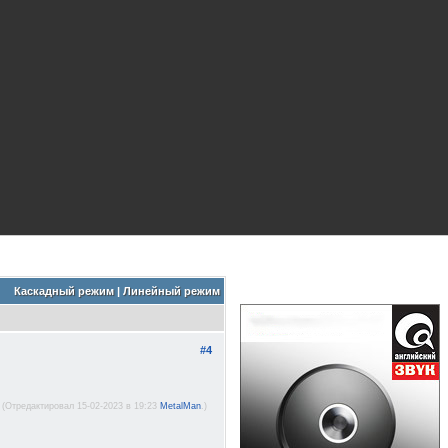
Каскадный режим
|
Линейный режим
#4
(Отредактировал 15-02-2023 в 19:23
MetalMan
.)