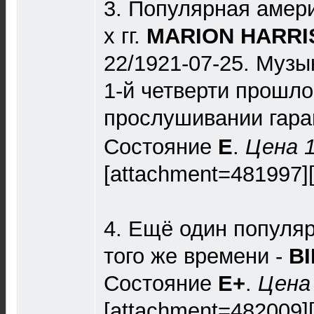
3. Популярная амер
х гг.
MARION HARRI
22/1921-07-25. Муз
1-й четверти прошло
прослушивании гар
Состояние
Е
.
Цена 1
[attachment=481997]
4. Ещё один популя
того же времени -
B
Состояние
Е+
.
Цена
[attachment=482009]