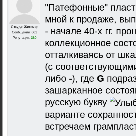
"Патефонные" пласт
мной к продаже, вып
Откуда: Житомир
- начале 40-х гг. пр
Сообщений: 601
Репутация:
360
коллекционное сост
отталкиваясь от шк
(с соответствующи
либо
-
), где
G
подраз
зашарканное состоя
русскую букву
варианте сохранност
встречаем грампласт