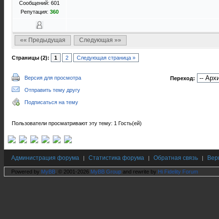
Сообщений: 601
Репутация:
360
«« Предыдущая
Следующая »»
Страницы (2):
1
2
Следующая страница »
Версия для просмотра
Переход:
Отправить тему другу
Подписаться на тему
Пользователи просматривают эту тему: 1 Гость(ей)
Администрация форума
Статистика форума
Обратная связь
Вер
|
|
|
Powered by
MyBB
, © 2001-2026
MyBB Group
and rewrite by
Hi Fidelity Forum