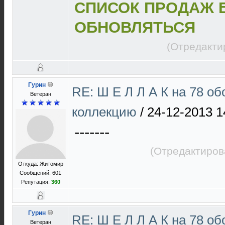
СПИСОК ПРОДАЖ 
ОБНОВЛЯТЬСЯ
(Отредакти
Гурин
RE: Ш Е Л Л А К на 78 об
Ветеран
коллекцию
/
24-12-2013 1
-------
(Отредактиров
Откуда: Житомир
Сообщений: 601
Репутация:
360
Гурин
RE: Ш Е Л Л А К на 78 об
Ветеран