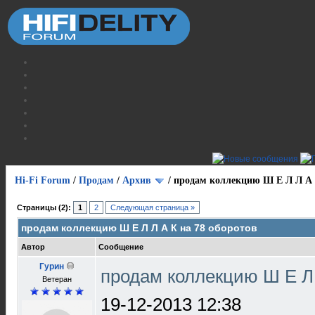
Hi-Fi Forum
/
Продам
/
Архив
/
продам коллекцию Ш Е Л Л А 
Страницы (2):
1
2
Следующая страница »
продам коллекцию Ш Е Л Л А К на 78 оборотов
Автор
Сообщение
Гурин
продам коллекцию Ш Е Л 
Ветеран
19-12-2013 12:38