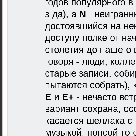
годов популярного 
з-да), a
N
- неигранн
достоявшийся на не
доступу полке от на
столетия до нашего 
говоря - люди, кол
старые записи, соби
пытаются собрать), 
Е
и
Е+
- нечасто вс
вариант сохрана, ос
касается шеллака с
музыкой, попсой тог