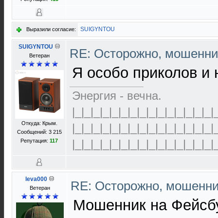
SUIGYNTOU
Выразили согласие:
SUIGYNTOU
RE: Осторожно, мошенни
Ветеран
Я особо приколов и
Энергия - вечна.
|_|_|_|_|_|_|_|_|_|_|_|_|_|_|_|
Откуда: Крым.
|_|_|_|_|_|_|_|_|_|_|_|_|_|_|_|
Сообщений: 3 215
|_|_|_|_|_|_|_|_|_|_|_|_|_|_|_|
Репутация:
117
leva000
RE: Осторожно, мошенн
Ветеран
Мошенник на Фейсбу