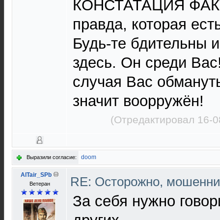
КОНСТАТАЦИЯ ФАКТО
правда, которая ест
Будь-те бдительны 
здесь. Он среди Вас
случая Вас обманут
значит воорружён!
(Отредактировал 16-0
doom
Выразили согласие:
AlTair_SPb
RE: Осторожно, мошенни
Ветеран
За себя нужно говори