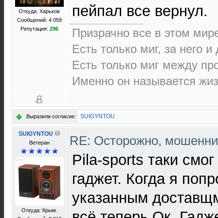
пейпал все вернул.
Откуда: Харьков
Сообщений: 4 059
Репутация:
296
Призрачно все в этом ми
Есть только миг, за него и
Есть только миг между п
Именно он называется жиз
SUIGYNTOU
Выразили согласие:
SUIGYNTOU
RE: Осторожно, мошенни
Ветеран
Pila-sports таки смо
гаджет. Когда я поп
указанным доставщмк
Откуда: Крым.
всё теперь Ок. Гадж