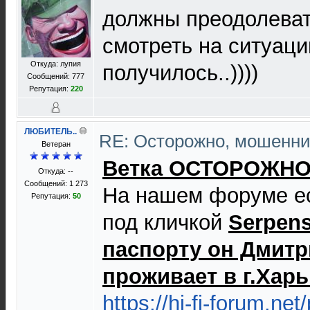
должны преодолевать
смотреть на ситуаци
Откуда: лупия
получилось..))))
Сообщений: 777
Репутация:
220
ЛЮБИТЕЛЬ..
RE: Осторожно, мошенни
Ветеран
Ветка ОСТОРОЖН
Откуда: --
Сообщений: 1 273
На нашем форуме ес
Репутация:
50
под кличкой
Serpens
паспорту он Дмитр
проживает в г.Харь
https://hi-fi-forum.net