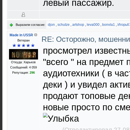
левый пассажир.
djon
,
schutze
,
artshop
,
leva000
,
bonvla1
,
Игорь6
Выразили согласие:
Made in USSR
RE: Осторожно, мошенни
Ветеран
просмотрел известн
"всего " на предмет
Откуда: Харьков
Сообщений: 4 059
аудиотехники ( в ча
Репутация:
296
деки ) и увидел акти
продают топовые де
новые просто по с
(Отредактировал 27-08