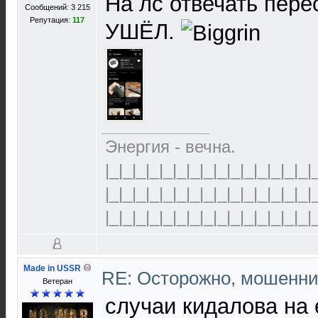
На лс отвечать перес
Сообщений: 3 215
Репутация:
117
УШЁЛ.
Энергия - вечна.
|_|_|_|_|_|_|_|_|_|_|_|_|_|_|_|
|_|_|_|_|_|_|_|_|_|_|_|_|_|_|_|
|_|_|_|_|_|_|_|_|_|_|_|_|_|_|_|
Made in USSR
RE: Осторожно, мошенни
Ветеран
случаи кидалова на 