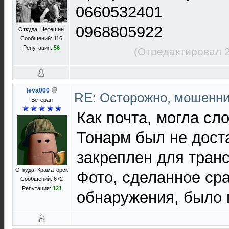
0660532401
0968805922
Откуда: Нетешин
Сообщений: 116
Репутация:
56
(Отредактировал 2
leva000
RE: Осторожно, мошенн
Ветеран
Как почта, могла сл
Тонарм был не дост
закреплен для тран
Откуда: Краматорск
Фото, сделанное ср
Сообщений: 672
Репутация:
121
обнаружения, было 