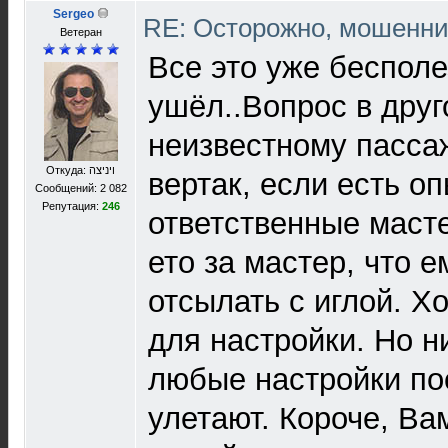
Sergeo
RE: Осторожно, мошенни
Ветеран
Все это уже бесполе
ушёл..Вопрос в друг
неизвестному пасса
Откуда: ויניצה
вертак, если есть о
Сообщений: 2 082
Репутация:
246
ответственные маст
ето за мастер, что 
отсылать с иглой. Х
для настройки. Но н
любые настройки по
улетают. Короче, Ва