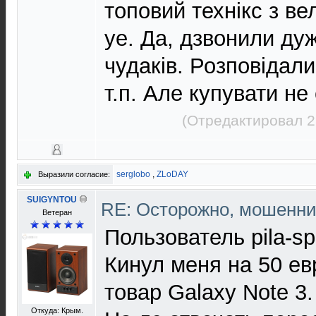
топовий технікс з ве
уе. Да, дзвонили дуж
чудаків. Розповідали
т.п. Але купувати не
(Отредактировал 2
serglobo
,
ZLoDAY
Выразили согласие:
SUIGYNTOU
RE: Осторожно, мошенни
Ветеран
Пользователь pila-sp
Кинул меня на 50 ев
товар Galaxy Note 3.
Откуда: Крым.