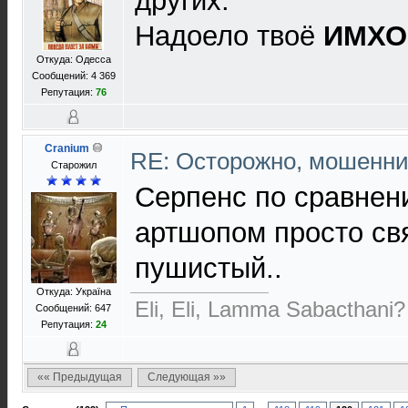
других.
Надоело твоё
ИМХО
Откуда: Одесса
Сообщений: 4 369
Репутация:
76
Cranium
RE: Осторожно, мошенни
Старожил
Серпенс по сравнен
артшопом просто св
пушистый..
Откуда: Україна
Eli, Eli, Lamma Sabacthani?
Сообщений: 647
Репутация:
24
«« Предыдущая
Следующая »»