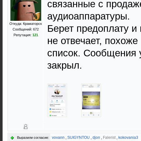
связанные с продаж
аудиоаппаратуры.
Откуда: Краматорск
Берет предоплату и 
Сообщений: 672
Репутация:
121
не отвечает, похоже
список. Сообщения 
закрыл.
vovann
,
SUIGYNTOU
,
djon
,
Falerist
,
kokovania3
Выразили согласие: