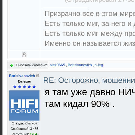
Призрачно все в этом ми
Есть только миг, за него и
Есть только миг между п
Именно он называется жиз
alex0665
,
BorisIvanovich
,
o-leg
Выразили согласие:
BorisIvanovich
RE: Осторожно, мошенни
Ветеран
я там уже давно НИ
там кидал 90% .
Откуда: Kharkov
Сообщений: 3 456
Репутация:
1264