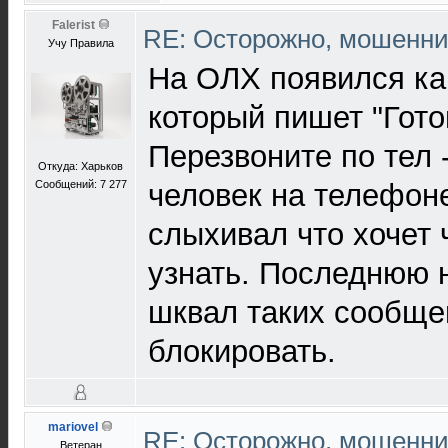
Falerist
RE: Осторожно, мошенни
Учу Правила
На ОЛХ появился как
который пишет "Гото
Перезвоните по тел --
Откуда: Харьков
Сообщений: 7 277
человек на телефон
слыхивал что хочет 
узнать. Последнюю 
шквал таких сообще
блокировать.
mariovel
RE: Осторожно, мошенни
Ветеран