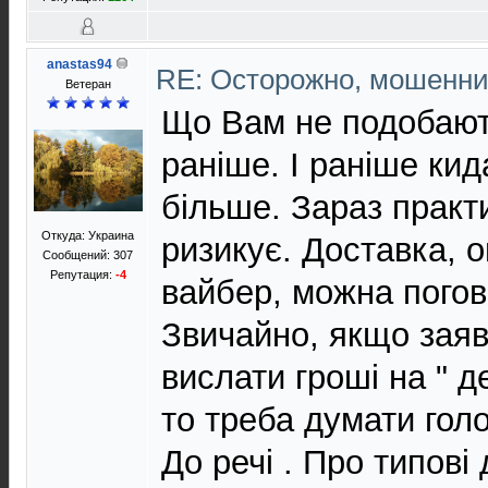
anastas94
RE: Осторожно, мошенни
Ветеран
Що Вам не подобають
раніше. І раніше ки
більше. Зараз практи
Откуда: Украина
ризикує. Доставка, оп
Сообщений: 307
Репутация:
-4
вайбер, можна погов
Звичайно, якщо зая
вислати гроші на " 
то треба думати гол
До речі . Про типові