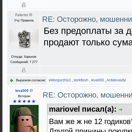
Falerist
RE: Осторожно, мошенни
Учу Правила
Без предоплаты за д
продают только сум
Откуда: Харьков
Сообщений: 7 277
viktorgurzhiy1
,
darkflesh
,
leva000
,
Antidevaytyi
Выразили согласие:
leva000
RE: Осторожно, мошенн
Ветеран
mariovel писал(а):
Вам же ж не 12 годиков
Другой причины покупк