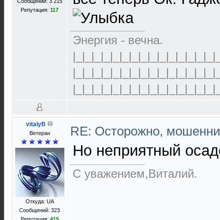
Сообщений: 3 215
Репутация:
117
Энергия - вечна.
|_|_|_|_|_|_|_|_|_|_|_|_|_|_|_|
|_|_|_|_|_|_|_|_|_|_|_|_|_|_|_|
|_|_|_|_|_|_|_|_|_|_|_|_|_|_|_|
vitalyB
RE: Осторожно, мошенни
Ветеран
Но неприятный осад
С уважением,Виталий.
Откуда: UA
Сообщений: 323
Репутация:
415