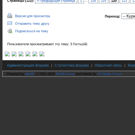
Страницы (122):
« Предыдущая страница
1
...
118
119
120
121
1
Версия для просмотра
Переход:
Отправить тему другу
Подписаться на тему
Пользователи просматривают эту тему: 3 Гость(ей)
Администрация форума
Статистика форума
Обратная связь
Вер
|
|
|
Powered by
MyBB
, © 2001-2026
MyBB Group
and rewrite by
Hi Fidelity Forum