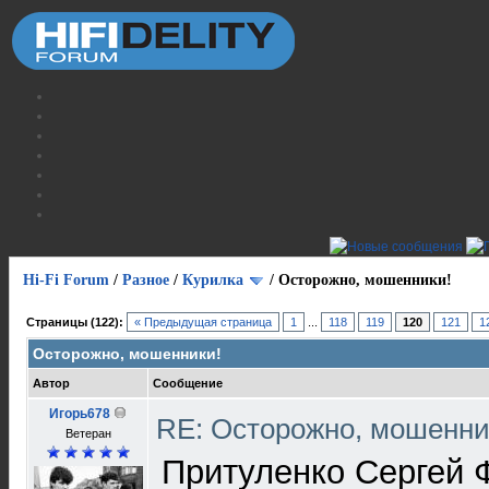
Hi-Fi Forum
/
Разное
/
Курилка
/
Осторожно, мошенники!
Страницы (122):
« Предыдущая страница
1
...
118
119
120
121
1
Осторожно, мошенники!
Автор
Сообщение
Игорь678
RE: Осторожно, мошенни
Ветеран
Притуленко Сергей 