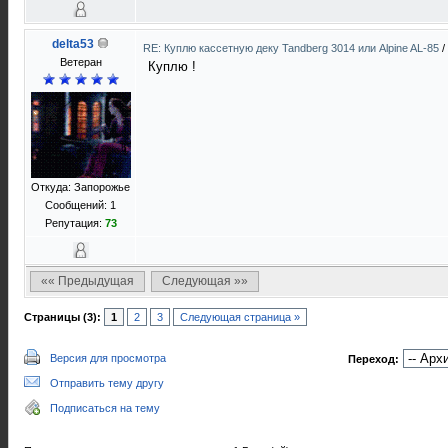
delta53
RE: Куплю кассетную деку Tandberg 3014 или Alpine AL-85
/
Ветеран
Куплю !
Откуда: Запорожье
Сообщений: 1
Репутация:
73
«« Предыдущая
Следующая »»
Страницы (3):
1
2
3
Следующая страница »
Версия для просмотра
Переход:
Отправить тему другу
Подписаться на тему