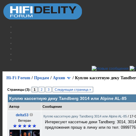
Hi-Fi Forum
/
Продам
/
Архив
/
Куплю кассетную деку Tandberg
Страницы (3):
1
2
3
Следующая страница »
Куплю кассетную деку Tandberg 3014 или Alpine AL-85
Автор
Сообщение
delta53
Куплю кассетную деку Tandberg 3014 или Alpine AL-85
/
17-
Ветеран
Интересуют кассетные деки Tandberg: 3014, 3014A,
предложения прошу в личку или по тел: 0999776