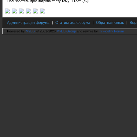
Пользователи просматривают эту тему: 1 Гость(ей)
Администрация форума
Статистика форума
Обратная связь
Вер
|
|
|
Powered by
MyBB
, © 2001-2026
MyBB Group
and rewrite by
Hi Fidelity Forum