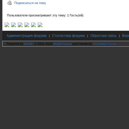
Подписаться на тему
Пользователи просматривают эту тему: 1 Гость(ей)
Администрация форума
Статистика форума
Обратная связь
Вер
|
|
|
Powered by
MyBB
, © 2001-2026
MyBB Group
and rewrite by
Hi Fidelity Forum