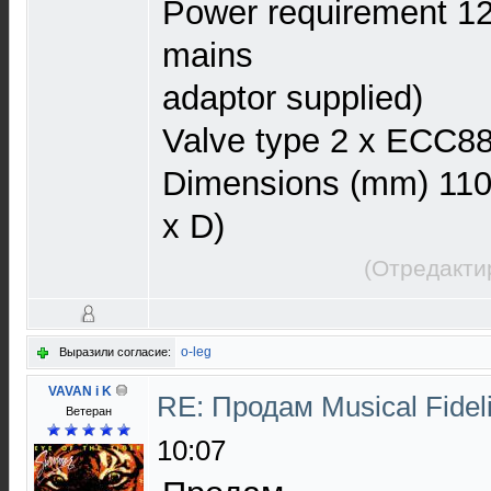
Power requirement 1
mains
adaptor supplied)
Valve type 2 x ECC8
Dimensions (mm) 110
x D)
(Отредакти
o-leg
Выразили согласие:
VAVAN i K
RE: Продам Musical Fidel
Ветеран
10:07