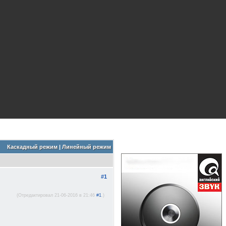
Каскадный режим
|
Линейный режим
#1
(Отредактировал 21-06-2016 в 21:46
#1
.)