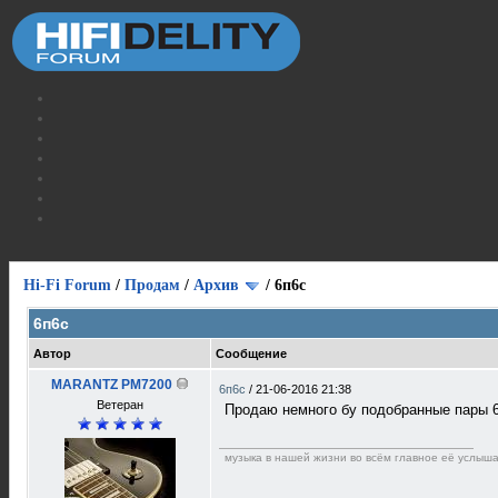
Hi-Fi Forum
/
Продам
/
Архив
/
6п6с
6п6с
Автор
Сообщение
MARANTZ PM7200
6п6с
/
21-06-2016 21:38
Ветеран
Продаю немного бу подобранные пары 6п
музыка в нашей жизни во всём главное её услышать 