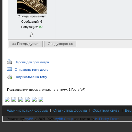
Откуда: кременчуг
Сообщений: 6
Репутация:
99
«« Предыдущая
Следующая »»
Версия для просмотра
Отправить тему другу
Подписаться на тему
Пользователи просматривают эту тему: 1 Гость(ей)
Администрация форума
Статистика форума
Обратная связь
Вер
|
|
|
Powered by
MyBB
, © 2001-2026
MyBB Group
and rewrite by
Hi Fidelity Forum