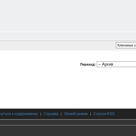
Переход:
нуться к содержимому
Справка
Лёгкий режим
Список RSS
|
|
|