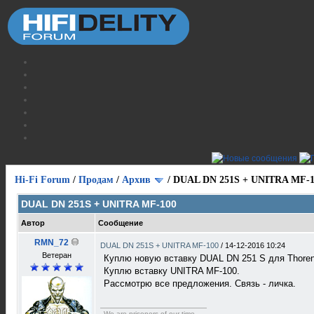
Hi-Fi Forum
/
Продам
/
Архив
/
DUAL DN 251S + UNITRA MF-1
DUAL DN 251S + UNITRA MF-100
Автор
Сообщение
RMN_72
DUAL DN 251S + UNITRA MF-100
/
14-12-2016 10:24
Ветеран
Куплю новую вставку DUAL DN 251 S для Thore
Куплю вставку UNITRA MF-100.
Рассмотрю все предложения. Связь - личка.
We are prisoners of our time