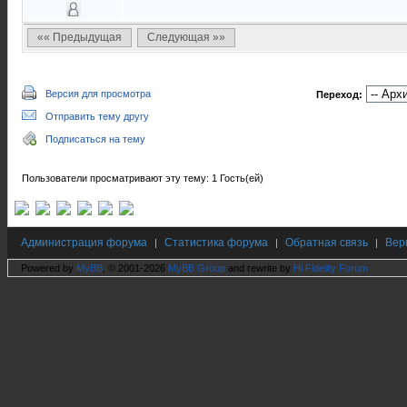
«« Предыдущая
Следующая »»
Версия для просмотра
Переход:
Отправить тему другу
Подписаться на тему
Пользователи просматривают эту тему: 1 Гость(ей)
Администрация форума
Статистика форума
Обратная связь
Вер
|
|
|
Powered by
MyBB
, © 2001-2026
MyBB Group
and rewrite by
Hi Fidelity Forum