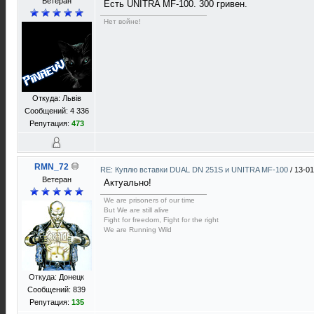
Ветеран
Есть UNITRA MF-100. 300 гривен.
Нет войне!
Откуда: Львів
Сообщений: 4 336
Репутация:
473
RMN_72
RE: Куплю вставки DUAL DN 251S и UNITRA MF-100
/
13-01
Ветеран
Актуально!
We are prisoners of our time
But We are still alive
Fight for freedom, Fight for the right
We are Running Wild
Откуда: Донецк
Сообщений: 839
Репутация:
135