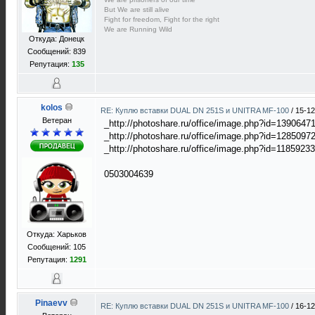
But We are still alive
Fight for freedom, Fight for the right
We are Running Wild
Откуда: Донецк
Сообщений: 839
Репутация:
135
kolos
RE: Куплю вставки DUAL DN 251S и UNITRA MF-100
/
15-12
Ветеран
_http://photoshare.ru/office/image.php?id=1390647
_http://photoshare.ru/office/image.php?id=1285097
_http://photoshare.ru/office/image.php?id=11859233
0503004639
Откуда: Харьков
Сообщений: 105
Репутация:
1291
Pinaevv
RE: Куплю вставки DUAL DN 251S и UNITRA MF-100
/
16-12