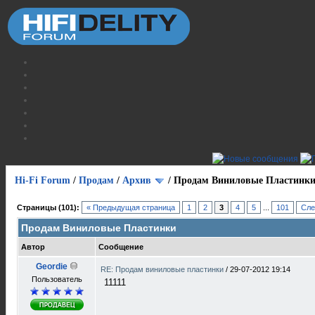
Hi-Fi Forum
/
Продам
/
Архив
/
Продам Виниловые Пластинк
Страницы (101):
« Предыдущая страница
1
2
3
4
5
...
101
Сле
Продам Виниловые Пластинки
Автор
Сообщение
Geordie
RE: Продам виниловые пластинки
/
29-07-2012 19:14
Пользователь
11111