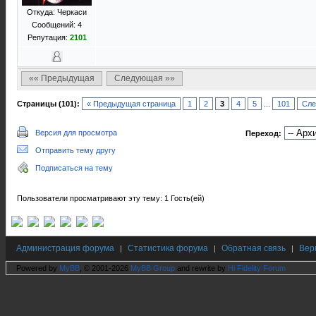
Откуда: Черкаси
Сообщений: 4
Репутация:
2101
«« Предыдущая
Следующая »»
Страницы (101):
« Предыдущая страница
1
2
3
4
5
...
101
Сле
Версия для просмотра
Переход:
Отправить тему другу
Подписаться на тему
Пользователи просматривают эту тему: 1 Гость(ей)
Администрация форума
Статистика форума
Обратная связь
Вер
|
|
|
Powered by
MyBB
, © 2001-2026
MyBB Group
and rewrite by
Hi Fidelity Forum