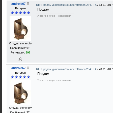
android67
RE: Продам динамики Soundcraftsmen 2640 TX
/
13-11-2017
Ветеран
Продам
У всего в мире – своя песня
Откуда: stone city
Сообщений: 911
Репутация:
396
android67
RE: Продам динамики Soundcraftsmen 2640 TX
/
20-11-2017
Ветеран
Продам
У всего в мире – своя песня
Откуда: stone city
Сообщений: 911