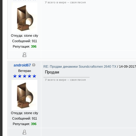
У всего в мире – своя песня
Откуда: stone city
Сообщений: 911
Репутация:
396
android67
RE: Продам динамики Soundcraftsmen 2640 TX
/
14-09-2017
Ветеран
Продам
У всего в мире – своя песня
Откуда: stone city
Сообщений: 911
Репутация:
396