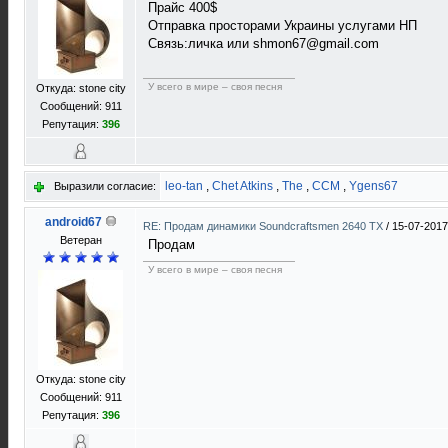
Прайс 400$
Отправка просторами Украины услугами НП
Связь:личка или shmon67@gmail.com
У всего в мире – своя песня
Откуда: stone city
Сообщений: 911
Репутация:
396
leo-tan
,
Chet Atkins
,
The
,
ССМ
,
Ygens67
Выразили согласие:
android67
RE: Продам динамики Soundcraftsmen 2640 TX
/
15-07-2017
Ветеран
Продам
У всего в мире – своя песня
Откуда: stone city
Сообщений: 911
Репутация:
396