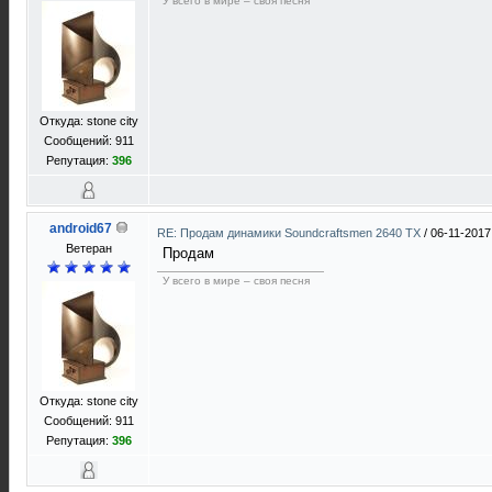
У всего в мире – своя песня
Откуда: stone city
Сообщений: 911
Репутация:
396
android67
RE: Продам динамики Soundcraftsmen 2640 TX
/
06-11-2017
Ветеран
Продам
У всего в мире – своя песня
Откуда: stone city
Сообщений: 911
Репутация:
396