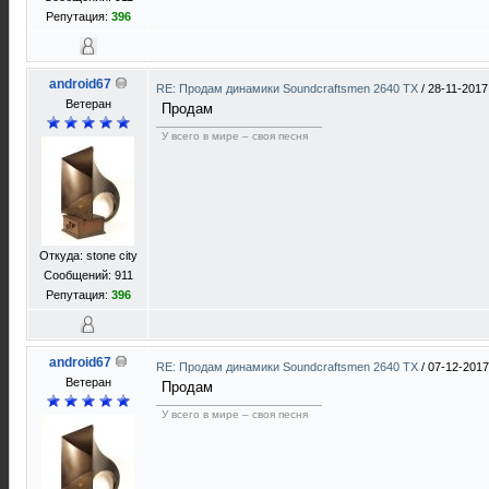
Репутация:
396
android67
RE: Продам динамики Soundcraftsmen 2640 TX
/
28-11-2017
Ветеран
Продам
У всего в мире – своя песня
Откуда: stone city
Сообщений: 911
Репутация:
396
android67
RE: Продам динамики Soundcraftsmen 2640 TX
/
07-12-2017
Ветеран
Продам
У всего в мире – своя песня