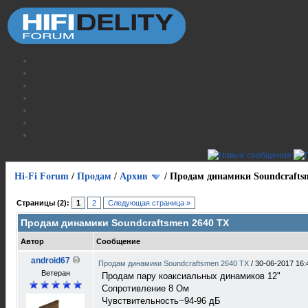
Hi-Fi Forum
/
Продам
/
Архив
/
Продам динамики Soundcrafts
Страницы (2):
1
2
Следующая страница »
Продам динамики Soundcraftsmen 2640 TX
Автор
Сообщение
android67
Продам динамики Soundcraftsmen 2640 TX
/
30-06-2017 16:
Ветеран
Продам пару коаксиальных динамиков 12"
Сопротивление 8 Ом
Чувствительность~94-96 дБ