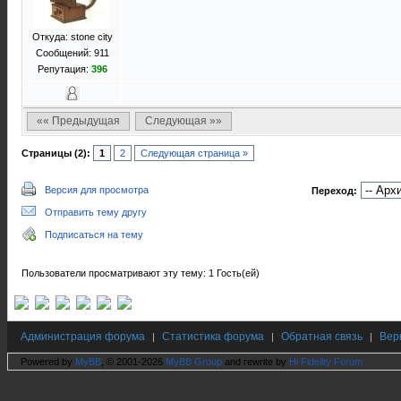
Откуда: stone city
Сообщений: 911
Репутация:
396
«« Предыдущая
Следующая »»
Страницы (2):
1
2
Следующая страница »
Версия для просмотра
Переход:
Отправить тему другу
Подписаться на тему
Пользователи просматривают эту тему: 1 Гость(ей)
Администрация форума
Статистика форума
Обратная связь
Вер
|
|
|
Powered by
MyBB
, © 2001-2026
MyBB Group
and rewrite by
Hi Fidelity Forum