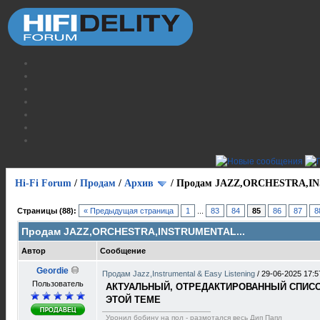
Hi-Fi Forum
/
Продам
/
Архив
/
Продам JAZZ,ORCHESTRA,IN
Страницы (88):
« Предыдущая страница
1
...
83
84
85
86
87
8
Продам JAZZ,ORCHESTRA,INSTRUMENTAL...
Автор
Сообщение
Geordie
Продам Jazz,Instrumental & Easy Listening
/
29-06-2025 17:5
Пользователь
АКТУАЛЬНЫЙ, ОТРЕДАКТИРОВАННЫЙ СПИСОК
ЭТОЙ ТЕМЕ
Уронил бобину на пол - размотался весь Дип Папл