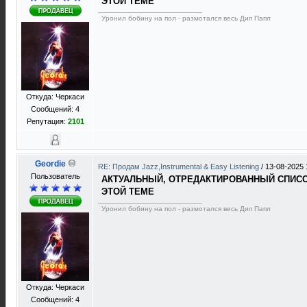
ЭТОЙ ТЕМЕ
Уронил бобину на пол - размотался весь Дип Папл
Откуда: Черкаси
Сообщений: 4
Репутация:
2101
Geordie
RE: Продам Jazz,Instrumental & Easy Listening
/
13-08-2025 
Пользователь
АКТУАЛЬНЫЙ, ОТРЕДАКТИРОВАННЫЙ СПИСОК
ЭТОЙ ТЕМЕ
Уронил бобину на пол - размотался весь Дип Папл
Откуда: Черкаси
Сообщений: 4