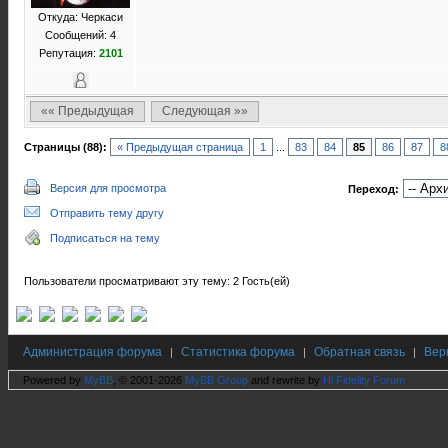
Откуда: Черкаси
Сообщений: 4
Репутация:
2101
«« Предыдущая
Следующая »»
Страницы (88):
« Предыдущая страница
1
...
83
84
85
86
87
8
Версия для просмотра
Переход:
Отправить тему другу
Подписаться на тему
Пользователи просматривают эту тему: 2 Гость(ей)
Администрация форума
Статистика форума
Обратная связь
Вер
|
|
|
Powered by
MyBB
, © 2001-2026
MyBB Group
and rewrite by
Hi Fidelity Forum