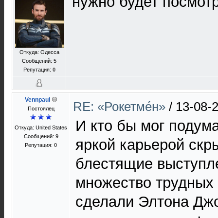
нужно будет посмот
Откуда: Одесса
Сообщений: 5
Репутация:
0
Vennpaul
RE: «Рокетме́н»
/
13-08-
Постоялец
И кто бы мог подума
Откуда: United States
Сообщений: 9
яркой карьерой скр
Репутация:
0
блестящие выступле
множество трудных 
сделали Элтона Джо