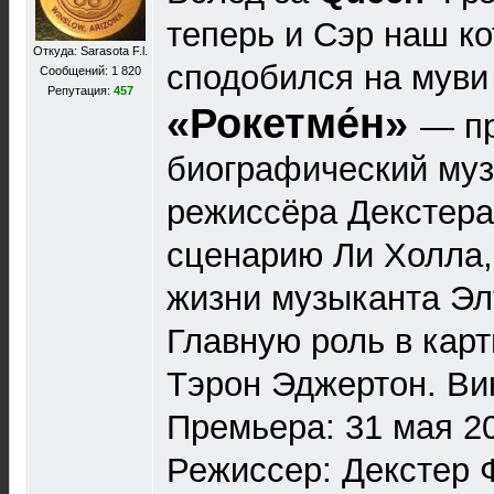
теперь и Сэр наш к
Откуда: Sarasota F.l.
сподобился на муви
Сообщений: 1 820
Репутация:
457
«Рокетме́н»
— п
биографический му
режиссёра Декстера
сценарию Ли Холла,
жизни музыканта Эл
Главную роль в кар
Тэрон Эджертон. Ви
Премьера: 31 мая 20
Режиссер: Декстер 