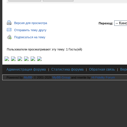
Версия для просмотра
Переход:
Отправить тему другу
Подписаться на тему
Пользователи просматривают эту тему: 1 Гость(ей)
Администрация форума
Статистика форума
Обратная связь
Вер
|
|
|
Powered by
MyBB
, © 2001-2026
MyBB Group
and rewrite by
Hi Fidelity Forum