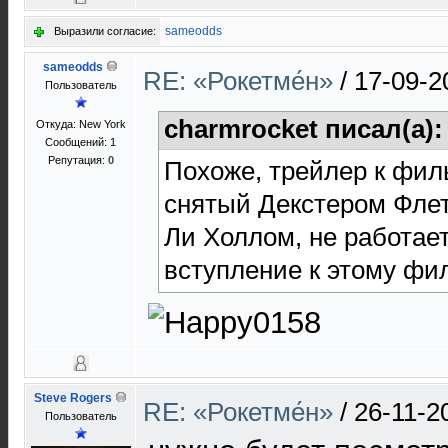
sameodds
Выразили согласие:
sameodds
RE: «Рокетме́н»
/
17-09-2
Пользователь
charmrocket писал(а)
Откуда: New York
Сообщений: 1
Репутация:
0
Похоже, трейлер к фил
снятый Декстером Фле
Ли Холлом, не работает
вступление к этому фи
Steve Rogers
RE: «Рокетме́н»
/
26-11-2
Пользователь