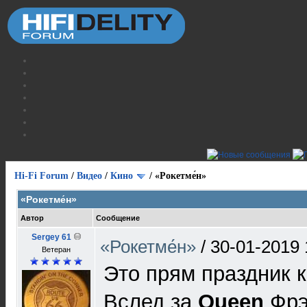
Hi-Fi Forum
/
Видео
/
Кино
/
«Рокетме́н»
«Рокетме́н»
Автор
Сообщение
Sergey 61
«Рокетме́н»
/
30-01-2019 
Ветеран
Это прям праздник 
Вслед за
Queen
Фрэд