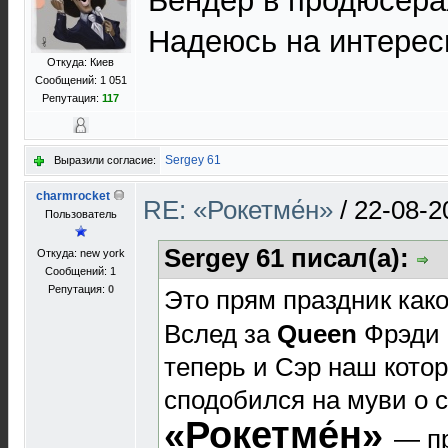
Бендер в продюсера
Надеюсь на интерес
Откуда: Киев
Сообщений: 1 051
Репутация:
117
Sergey 61
Выразили согласие:
charmrocket
RE: «Рокетме́н»
/
22-08-2
Пользователь
Sergey 61 писал(а):
Откуда: new york
Сообщений: 1
Репутация:
0
Это прям праздник как
Вслед за
Queen
Фрэди с
теперь и Сэр наш кот
сподобился на муви о 
«Рокетме́н»
— п