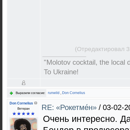
(Отредактировал 3
"Molotov cocktail, the local 
To Ukraine!
runwild
,
Don Cornelius
Выразили согласие:
Don Cornelius
RE: «Рокетме́н»
/
03-02-2
Ветеран
Очень интересно. Д