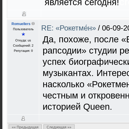
cr
является сегодня!
Romuellers
RE: «Рокетме́н»
/
06-09-2
Пользователь
Да, похоже, после «
Откуда: us
Сообщений: 2
рапсодии» студии р
Репутация:
0
успех биографическ
музыкантах. Интерес
насколько «Рокетме
честным и откровен
историей Queen.
«« Предыдущая
Следующая »»