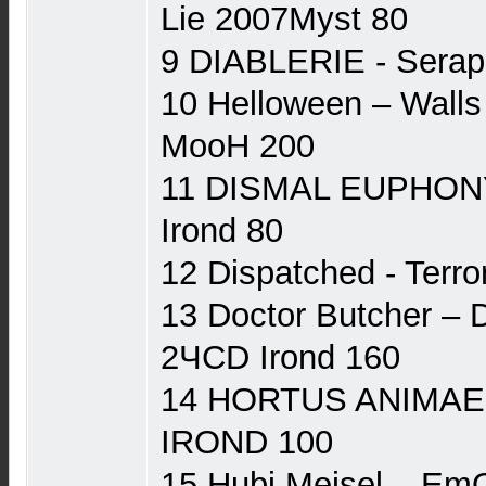
Lie 2007Myst 80
9 DIABLERIE - Sera
10 Helloween ‎– Walls
МооН 200
11 DISMAL EUPHONY
Irond 80
12 Dispatched - Terr
13 Doctor Butcher ‎– 
2ЧCD Irond 160
14 HORTUS ANIMAE 
IROND 100
15 Hubi Meisel ‎– Em