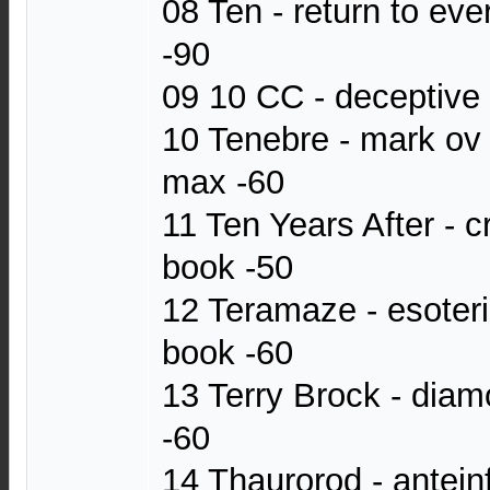
08 Ten - return to ev
-90
09 10 CC - deceptive 
10 Tenebre - mark ov 
max -60
11 Ten Years After - 
book -50
12 Teramaze - esoter
book -60
13 Terry Brock - diam
-60
14 Thaurorod - antein