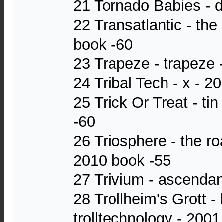
21 Tornado Babies - d
22 Transatlantic - the
book -60
23 Trapeze - trapeze 
24 Tribal Tech - x - 2
25 Trick Or Treat - ti
-60
26 Triosphere - the ro
2010 book -55
27 Trivium - ascenda
28 Trollheim's Grott - 
trolltechnology - 200