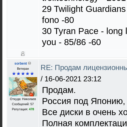
29 Twilight Guardians
fono -80
30 Tyran Pace - long l
you - 85/86 -60
sorbent
RE: Продам лицензионны
Ветеран
/
16-06-2021 23:12
Продам.
Россия под Японию,
Откуда: Николаев
Сообщений: 57
Все диски в очень х
Репутация:
478
Полная комплектация