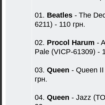
01.
Beatles
- The De
6211) - 110 грн.
02.
Procol Harum
- 
Pale (VICP-61309) - 
03.
Queen
- Queen I
грн.
04.
Queen
- Jazz (T