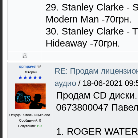
29. Stanley Clarke - S
Modern Man -70грн.
30. Stanley Clarke - 
Hideaway -70грн.
spmpavel
RE: Продам лицензио
Ветеран
аудио
/
18-06-2021 09:
Продам CD диски.
0673800047 Паве
Откуда: Хмельницька обл.
Сообщений: 0
Репутация:
193
1. ROGER WATERS -