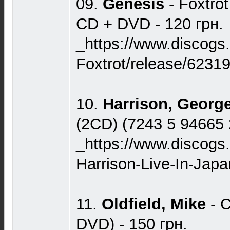
09.
Genesis
- Foxtro
CD + DVD - 120 грн.
_https://www.discogs
Foxtrot/release/6231
10.
Harrison, Georg
(2CD) (7243 5 94665 2
_https://www.discogs
Harrison-Live-In-Jap
11.
Oldfield, Mike
- 
DVD) - 150 грн.