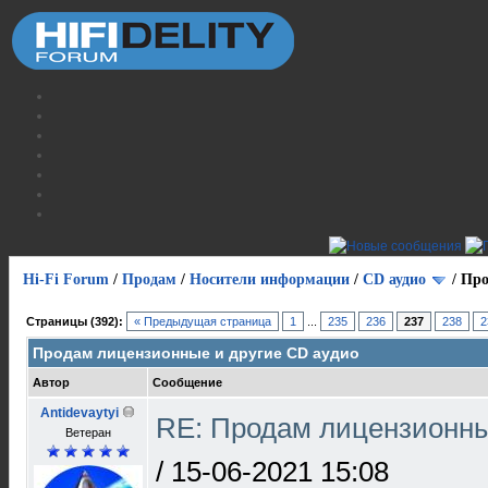
Hi-Fi Forum
/
Продам
/
Носители информации
/
СD аудио
/
Про
Страницы (392):
« Предыдущая страница
1
...
235
236
237
238
2
Продам лицензионные и другие CD аудио
Автор
Сообщение
Antidevaytyi
RE: Продам лицензионны
Ветеран
/
15-06-2021 15:08