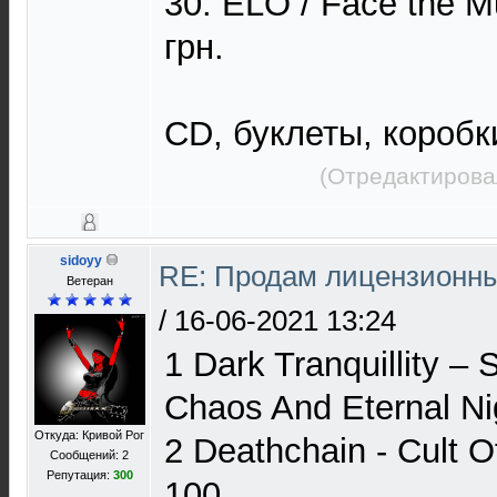
30. ELO / Face the Mu
грн.
CD, буклеты, коробк
(Отредактирова
sidoyy
RE: Продам лицензионны
Ветеран
/
16-06-2021 13:24
1 Dark Tranquillity ‎–
Chaos And Eternal Ni
Откуда: Кривой Рог
2 Deathchain - Cult 
Сообщений: 2
Репутация:
300
100