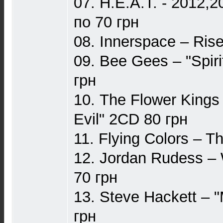
07. H.E.A.T. - 2012,2
по 70 грн
08. Innerspace – Rise
09. Bee Gees ‎– "Spir
грн
10. The Flower Kings
Evil" 2CD 80 грн
11. Flying Colors – T
12. Jordan Rudess –
70 грн
13. Steve Hackett ‎–
грн