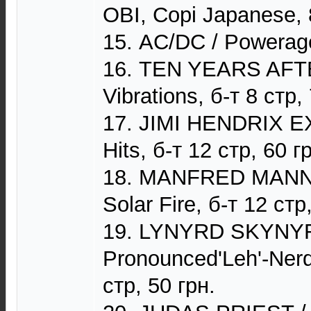
OBI, Copi Japanese, 
15. AC/DC / Powerage,
16. TEN YEARS AFTE
Vibrations, б-т 8 стр,
17. JIMI HENDRIX 
Hits, б-т 12 стр, 60 г
18. MANFRED MANN
Solar Fire, б-т 12 стр
19. LYNYRD SKYNYR
Pronounced'Leh'-Nerd'
стр, 50 грн.