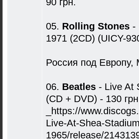
90 грн.
05.
Rolling Stones
-
1971 (2CD) (UICY-930
Россия под Европу, M
06.
Beatles
- Live A
(CD + DVD) - 130 грн
_https://www.discogs
Live-At-Shea-Stadium
1965/release/214313