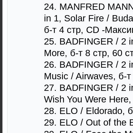
24. MANFRED MANN
in 1, Solar Fire / Bud
б-т 4 стр, CD -Макси
25. BADFINGER / 2 in
More, б-т 8 стр, 60 с
26. BADFINGER / 2 in
Music / Airwaves, б-т
27. BADFINGER / 2 in
Wish You Were Here, б
28. ELO / Eldorado, б
29. ELO / Out of the B