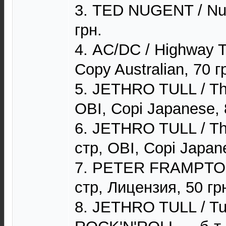
3. TED NUGENT / Nuge
грн.
4. AC/DC / Highway To
Copy Australian, 70 г
5. JETHRO TULL / Thi
OBI, Copi Japanese, 
6. JETHRO TULL / Thi
стр, OBI, Copi Japan
7. PETER FRAMPTON 
стр, Лицензия, 50 гр
8. JETHRO TULL / Tul