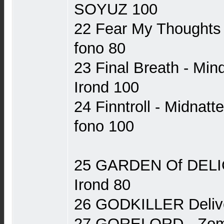
SOYUZ 100
22 Fear My Thoughts 
fono 80
23 Final Breath - Min
Irond 100
24 Finntroll - Midnat
fono 100
25 GARDEN Of DELI
Irond 80
26 GODKILLER Delive
27 GORELORD - Zomb