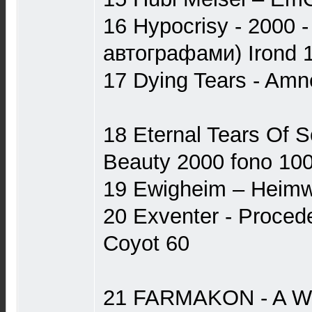
16 Hypocrisy - 2000 -
автографами) Irond 
17 Dying Tears - Am
18 Eternal Tears Of S
Beauty 2000 fono 10
19 Ewigheim ‎– Hei
20 Exventer - Proced
Coyot 60
21 FARMAKON - A W