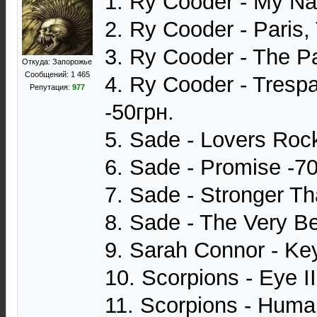
1. Ry Cooder - My Na
2. Ry Cooder - Paris,
3. Ry Cooder - The Pa
Откуда: Запорожье
Сообщений: 1 465
4. Ry Cooder - Tresp
Репутация:
977
-50грн.
5. Sade - Lovers Roc
6. Sade - Promise -70
7. Sade - Stronger Th
8. Sade - The Very Be
9. Sarah Connor - Ke
10. Scorpions - Eye I
11. Scorpions - Human