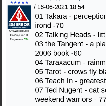
/
16-06-2021 18:54
01 Takara - perception
irond -70
Откуда: харьков
02 Talking Heads - lit
Сообщений: 11
Репутация:
784
03 the Tangent - a pla
2006 book -60
04 Taraxacum - rainm
05 Tarot - crows fly b
06 Teach In - greatest 
07 Ted Nugent - cat sc
weekend warriors - 7