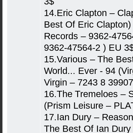
3$
14.Eric Clapton – Cla
Best Of Eric Clapton)
Records – 9362-4756
9362-47564-2 ) EU 3
15.Various – The Bes
World... Ever - 94 (V
Virgin – 7243 8 3990
16.The Tremeloes – S
(Prism Leisure – PL
17.Ian Dury – Reason
The Best Of Ian Dury