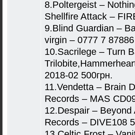
8.Poltergeist – Nothi
Shellfire Attack – FI
9.Blind Guardian – Ba
virgin – 0777 7 87886
10.Sacrilege – Turn 
Trilobite,Hammerhea
2018-02 500грн.
11.Vendetta – Brain
Records – MAS CD09
12.Despair ‎– Beyond
Records ‎– DIVE108 
13.Celtic Frost – Van