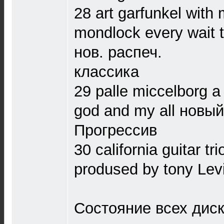
28 art garfunkel with
mondlock every wait 
нов. распеч.
классика
29 palle miccelborg a
god and my all новы
Прогрессив
30 california guitar tr
prodused by tony Lev
Состояние всех диск