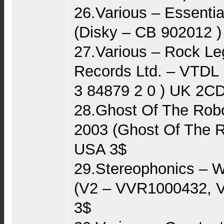
26.Various – Essentia
(Disky – CB 902012 ) 
27.Various – Rock Le
Records Ltd. – VTDL
3 84879 2 0 ) UK 2C
28.Ghost Of The Robot
2003 (Ghost Of The Ro
USA 3$
29.Stereophonics – W
(V2 – VVR1000432, V
3$