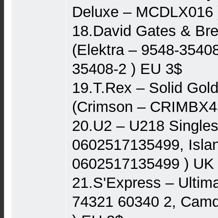
Deluxe – MCDLX016 
18.David Gates & Bre
(Elektra – 9548-35408
35408-2 ) EU 3$
19.T.Rex – Solid Gold
(Crimson – CRIMBX4
20.U2 – U218 Singles
0602517135499, Isla
0602517135499 ) UK
21.S'Express – Ultim
74321 60340 2, Camd