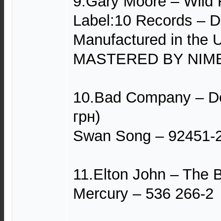
9.Gary Moore – Wild F
Label:10 Records – 
Manufactured in the 
MASTERED BY NIM
10.Bad Company – De
грн)
Swan Song – 92451-
11.Elton John – The B
Mercury – 536 266-2