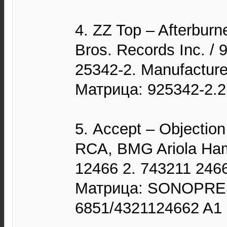
4. ZZ Top – Afterbur
Bros. Records Inc. / 
25342-2. Manufacture
Матрица: 925342-2.2
5. Accept – Objectio
RCA, BMG Ariola Ha
12466 2. 743211 246
Матрица: SONOPRE
6851/4321124662 A1 -