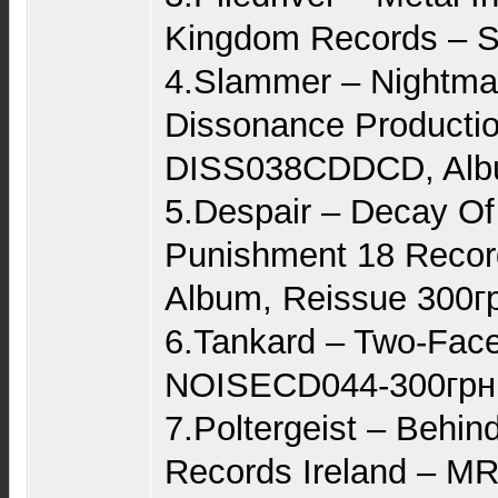
Kingdom Records – 
4.Slammer ‎– Nightma
Dissonance Productio
DISS038CDDCD, Albu
5.Despair ‎– Decay O
Punishment 18 Recor
Album, Reissue 300г
6.Tankard – Two-Fac
NOISECD044-300грн
7.Poltergeist – Behi
Records Ireland – MR