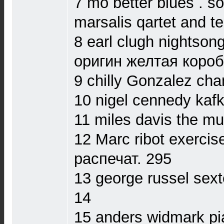
7 mo better blues . s
marsalis qartet and t
8 earl clugh nightso
оригин желтая короб
9 chilly Gonzalez ch
10 nigel cennedy kaf
11 miles davis the mu
12 Marc ribot exercise
распечат. 295
13 george russel sext
14
15 anders widmark p