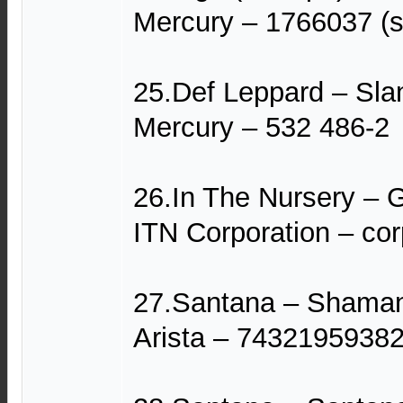
Mercury – 1766037 (s
25.Def Leppard – Sla
Mercury – 532 486-2
26.In The Nursery ‎– 
ITN Corporation ‎– co
27.Santana – Shaman
Arista – 7432195938