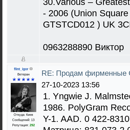
30.Various ‎– Greates
- 2006 (Union Square
GTSTCD012 ) UK 3C
0963288890 Виктор
flint_igor
RE: Продам фирменные 
Ветеран
27-10-2023 13:56
1. Yngwie J. Malmstee
1986. PolyGram Recor
Откуда: Киев
Y-1. AAD. 0 422-8310
Сообщений: 13
Репутация:
292