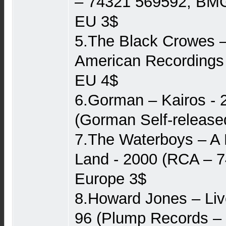
‎– 74321 569592, BMG
EU 3$
5.The Black Crowes –
American Recordings 
EU 4$
6.Gorman – Kairos - 
(Gorman Self-release
7.The Waterboys – A
Land - 2000 (RCA – 
Europe 3$
8.Howard Jones – Liv
96 (Plump Records 