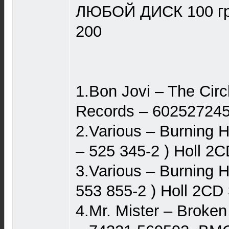
ЛЮБОЙ ДИСК 100 гр. 
200
1.Bon Jovi ‎– The Circ
Records ‎– 60252724
2.Various – Burning 
– 525 345-2 ) Holl 2
3.Various – Burning He
553 855-2 ) Holl 2CD
4.Mr. Mister – Broke