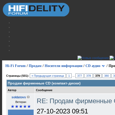
Hi-Fi Forum
/
Продам
/
Носители информации
/
СD аудио
/
Про
Страницы (501):
« Предыдущая страница
1
...
377
378
379
380
3
Продам фирменные CD (компакт-диски)
Автор
Сообщение
soldatovs
RE: Продам фирменные 
Ветеран
27-10-2023 09:51