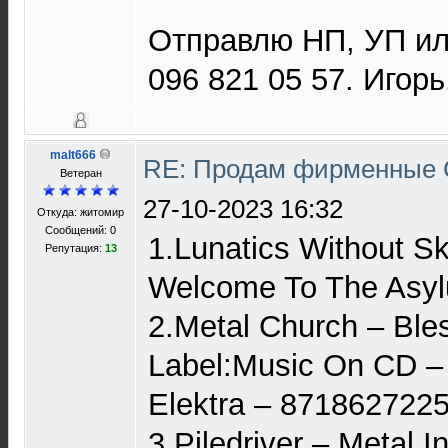
Отправлю НП, УП или
096 821 05 57. Игорь
malt666
RE: Продам фирменные 
Ветеран
27-10-2023 16:32
Откуда: житомир
Сообщений: 0
1.Lunatics Without Sk
Репутация:
13
Welcome To The Asyl
2.Metal Church – Bles
Label:Music On CD 
Elektra – 871862722
3.Piledriver – Metal 