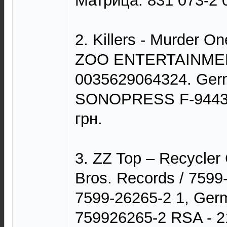
Матрица: 831 073-2 0
2. Killers - Murder 
ZOO ENTERTAINMEN
0035629064324. Ger
SONOPRESS F-9443 
грн.
3. ZZ Top – Recycler
Bros. Records / 7599
7599-26265-2 1, Ger
759926265-2 RSA - 2