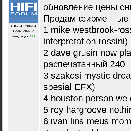
обновление цены с
Продам фирменные 
Откуда: винница
1 mike westbrook-ross
Сообщений: 2
Репутация:
137
interpretation rossini)
2 dave grusin now pl
распечатанный 240
3 szakcsi mystic dr
spesial EFX)
4 houston person we o
5 roy hargroove nothi
6 ivan lins meus mo