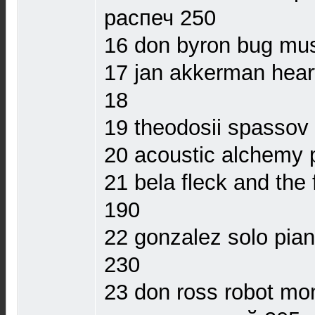
распеч 250
16 don byron bug mu
17 jan akkerman hear
18
19 theodosii spassov t
20 acoustic alchemy p
21 bela fleck and the
190
22 gonzalez solo pia
230
23 don ross robot mo