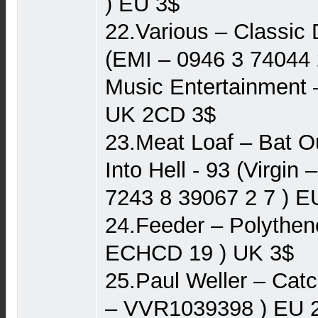
) EU 3$
22.Various – Classic 
(EMI ‎– 0946 3 74044
Music Entertainment ‎
UK 2CD 3$
23.Meat Loaf – Bat Ou
Into Hell - 93 (Virgin
7243 8 39067 2 7 ) E
24.Feeder ‎– Polythene
ECHCD 19 ) UK 3$
25.Paul Weller – Cat
‎– VVR1039398 ) EU 