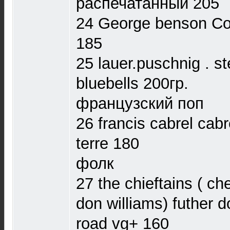
распечатанный 205
24 George benson Co
185
25 lauer.puschnig . st
bluebells 200гр.
французский поп
26 francis cabrel cabr
terre 180
фолк
27 the chieftains ( ch
don williams) futher 
road vg+ 160