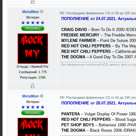
MetalMan
RE: Распродажа фирменных CD от 65 до 195 грн
Ветеран
ПОПОЛНЕНИЕ от 24.07.2021. Актуаль
CRAIG DAVID
– Born To Do It 2000 /EDE
FREDDIE MERCURY
– The Freddie Merc
MYLENE FARMER
– Point De Suture 20
RED HOT CHILI PEPPERS
– By The Way
RED HOT CHILI PEPPERS
– Californica
THE DOGMA
– A Good Day To Die 2007
Без фирменных носителей (CD, винил), путь к созд
Откуда: г.Кривой Рог
Сообщений: 1 775
Репутация:
1785
MetalMan
RE: Распродажа фирменных CD от 65 до 195 грн
Ветеран
ПОПОЛНЕНИЕ от 28.07.2021. Актуаль
PANTERA
– Vulgar Display Of Power 199
RED HOT CHILI PEPPERS
– Blood Suga
PET SHOP BOYS
– Behaviour 1990 /PAR
THE DOGMA
– Black Roses 2006 /DRAK