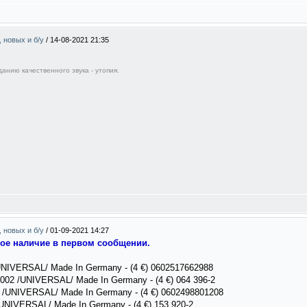
, новых и б/у
/
14-08-2021 21:35
анию качественного звука - утопия.
, новых и б/у
/
01-09-2021 14:27
ное наличие в первом сообщении.
UNIVERSAL/ Made In Germany - (4 €) 0602517662988
02 /UNIVERSAL/ Made In Germany - (4 €) 064 396-2
 /UNIVERSAL/ Made In Germany - (4 €) 0602498801208
 /UNIVERSAL/ Made In Germany - (4 €) 153 920-2