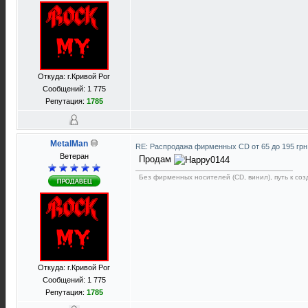
Откуда: г.Кривой Рог
Сообщений: 1 775
Репутация:
1785
MetalMan
RE: Распродажа фирменных CD от 65 до 195 грн
Ветеран
Продам
Без фирменных носителей (CD, винил), путь к созд
Откуда: г.Кривой Рог
Сообщений: 1 775
Репутация:
1785