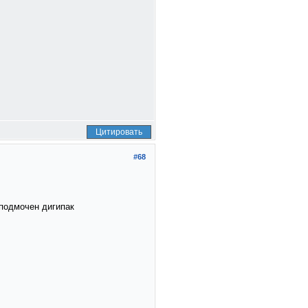
Цитировать
#68
 подмочен дигипак