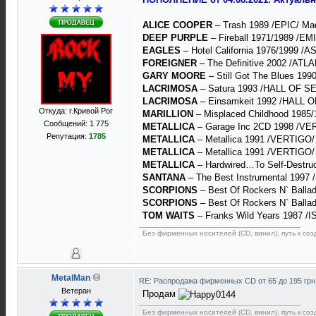
ALICE COOPER
– Trash 1989 /EPIC/ Made
DEEP PURPLE
– Fireball 1971/1989 /EMI
EAGLES
– Hotel California 1976/1999 /
FOREIGNER
– The Definitive 2002 /ATL
GARY MOORE
– Still Got The Blues 19
LACRIMOSA
– Satura 1993 /HALL OF SE
LACRIMOSA
– Einsamkeit 1992 /HALL O
Откуда: г.Кривой Рог
MARILLION
– Misplaced Childhood 1985/1
Сообщений: 1 775
METALLICA
– Garage Inc 2CD 1998 /VER
Репутация:
1785
METALLICA
– Metallica 1991 /VERTIGO/
METALLICA
– Metallica 1991 /VERTIGO/
METALLICA
– Hardwired…To Self-Destru
SANTANA
– The Best Instrumental 1997 
SCORPIONS
– Best Of Rockers N` Ballad
SCORPIONS
– Best Of Rockers N` Balla
TOM WAITS
– Franks Wild Years 1987 /I
Без фирменных носителей (CD, винил), путь к созд
MetalMan
RE: Распродажа фирменных CD от 65 до 195 грн
Ветеран
Продам
Без фирменных носителей (CD, винил), путь к созд