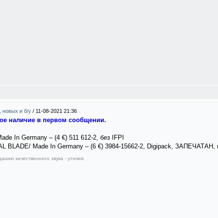
, новых и б/у
/
11-08-2021 21:36
ное наличие в первом сообщении.
de In Germany – (4 €) 511 612-2, без IFPI
L BLADE/ Made In Germany – (6 €) 3984-15662-2, Digipack, ЗАПЕЧАТАН,
анию качественного звука - утопия.