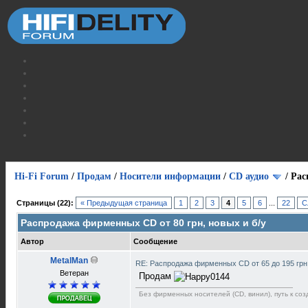
Hi-Fi Forum
/
Продам
/
Носители информации
/
СD аудио
/
Рас
Страницы (22):
« Предыдущая страница
1
2
3
4
5
6
...
22
С
Распродажа фирменных CD от 80 грн, новых и б/у
Автор
Сообщение
MetalMan
RE: Распродажа фирменных CD от 65 до 195 грн
Ветеран
Продам
Без фирменных носителей (CD, винил), путь к созд