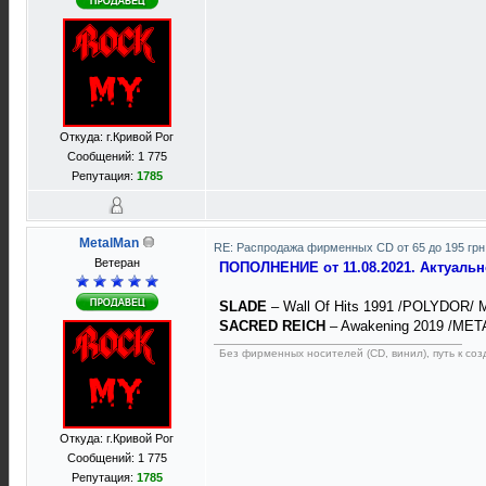
Откуда: г.Кривой Рог
Сообщений: 1 775
Репутация:
1785
MetalMan
RE: Распродажа фирменных CD от 65 до 195 грн
Ветеран
ПОПОЛНЕНИЕ от 11.08.2021. Актуаль
SLADE
– Wall Of Hits 1991 /POLYDOR/ Ma
SACRED REICH
– Awakening 2019 /META
Без фирменных носителей (CD, винил), путь к созд
Откуда: г.Кривой Рог
Сообщений: 1 775
Репутация:
1785