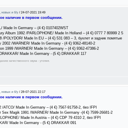
, новых и б/у
/
24-07-2021 19:49
ное наличие в первом сообщении.
L/ Made In Germany – (4 €) 0107402WST
ury Album 1992 /PARLOPHONE/ Made In Holland – (4 €) 0777 7 80999 2 5
08 /POLYDOR/ Made In EU – (4 €) 531 083 – 3, буклет и задник помятые
 2002 /WARNER/ Made In Germany - (4 €) 9362-48140-2
tion 1999 /WARNER/ Made In Germany – (4 €) 9362-47386-2
 /DRAKKAR/ Made In Germany - (5 €) DRAKKAR 117
анию качественного звука - утопия.
, новых и б/у
/
28-07-2021 22:17
ное наличие в первом сообщении.
2 /ATCO/ Made In Germany – (4 €) 7567-91758-2, без IFPI
r Sex Magik 1991 /WARNER/ Made In Germany -(4 €) 7599-26681-2
LOPHONE/ Made In Austria – (4 €) CDP 79 4310 2, без IFPI
KAR/ Made In Germany - (5 €) DRAKKAR 091