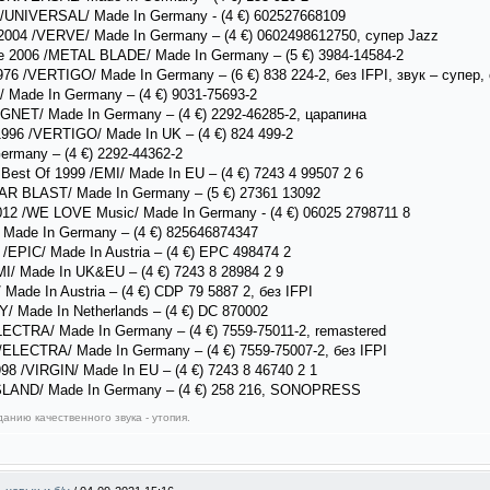
 /UNIVERSAL/ Made In Germany - (4 €) 602527668109
 2004 /VERVE/ Made In Germany – (4 €) 0602498612750, супер Jazz
e 2006 /METAL BLADE/ Made In Germany – (5 €) 3984-14584-2
976 /VERTIGO/ Made In Germany – (6 €) 838 224-2, без IFPI, звук – супер
Made In Germany – (4 €) 9031-75693-2
GNET/ Made In Germany – (4 €) 2292-46285-2, царапина
1996 /VERTIGO/ Made In UK – (4 €) 824 499-2
rmany – (4 €) 2292-44362-2
e Best Of 1999 /EMI/ Made In EU – (4 €) 7243 4 99507 2 6
AR BLAST/ Made In Germany – (5 €) 27361 13092
12 /WE LOVE Music/ Made In Germany - (4 €) 06025 2798711 8
Made In Germany – (4 €) 825646874347
/EPIC/ Made In Austria – (4 €) EPC 498474 2
MI/ Made In UK&EU – (4 €) 7243 8 28984 2 9
de In Austria – (4 €) CDP 79 5887 2, без IFPI
/ Made In Netherlands – (4 €) DC 870002
ECTRA/ Made In Germany – (4 €) 7559-75011-2, remastered
 /ELECTRA/ Made In Germany – (4 €) 7559-75007-2, без IFPI
98 /VIRGIN/ Made In EU – (4 €) 7243 8 46740 2 1
ISLAND/ Made In Germany – (4 €) 258 216, SONOPRESS
анию качественного звука - утопия.