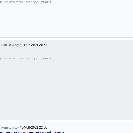
анию качественного звука - утопия.
, новых и б/у
/
31-07-2021 20:47
анию качественного звука - утопия.
, новых и б/у
/
04-08-2021 22:00
ное наличие в первом сообщении.