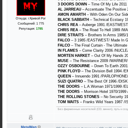
3 DOORS DOWN
– Time Of My Life 2011
AL JARREAU
– Accentuate The Positive
AMON AMARTH
– With Oden On Our Sid
Откуда: г.Кривой Рог
BLACK SABBATH
– Technical Ecstasy 1
Сообщений: 1 775
CHRIS REA
– Auberge 1991 /EASTWEST/ 
Репутация:
1785
CHRIS REA
– The Road To Hell 1989 /MA
DIRE STRAITS
– Brothers In Arms 1985/
FALCO
– 3 1985 /EASTWEST/ Made In Ge
FALCO
– The Final Curtain - The Ultimat
IN FLAMES
– Come Clarity 2006 /NUCLE
MORTEN HARKET
– Out Of My Hands 20
MUSE
– The Resistance 2009 /WARNER/ 
OZZY OSBOURNE
– Down To Earth 2001 
PINK FLOYD
– The Division Bell 1994 /E
QUEEN
– Innuendo 1991 /PARLOPHONE/ Ma
SUZI QUATRO
– The Best Of 1996 /DISKY
THE DOORS
– L.A.Woman 1971/1999 /EL
THE DOORS
– Morrison Hotel 1970/1999
THE ROLLING STONES
– No Security 19
TOM WAITS
– Franks Wild Years 1987 /
Без фирменных носителей (CD, винил), путь к созд
MetalMan