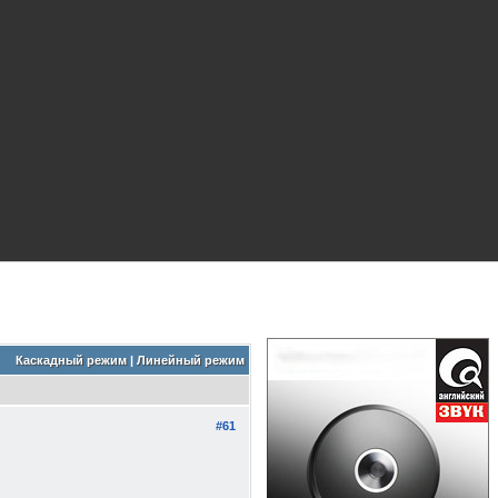
Каскадный режим
|
Линейный режим
#61