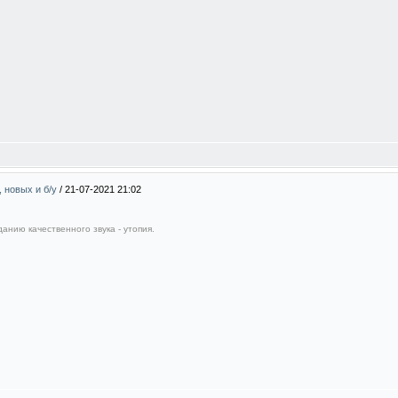
, новых и б/у
/
21-07-2021 21:02
анию качественного звука - утопия.