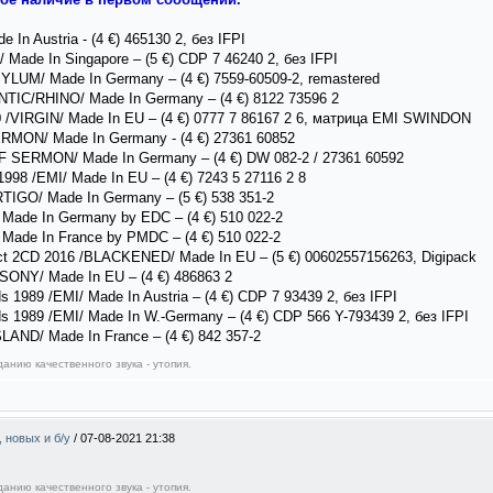
 In Austria - (4 €) 465130 2, без IFPI
/ Made In Singapore – (5 €) CDP 7 46240 2, без IFPI
ASYLUM/ Made In Germany – (4 €) 7559-60509-2, remastered
ANTIC/RHINO/ Made In Germany – (4 €) 8122 73596 2
90 /VIRGIN/ Made In EU – (4 €) 0777 7 86167 2 6, матрица EMI SWINDON
RMON/ Made In Germany - (4 €) 27361 60852
F SERMON/ Made In Germany – (4 €) DW 082-2 / 27361 60592
998 /EMI/ Made In EU – (4 €) 7243 5 27116 2 8
TIGO/ Made In Germany – (5 €) 538 351-2
 Made In Germany by EDC – (4 €) 510 022-2
 Made In France by PMDC – (4 €) 510 022-2
ct 2CD 2016 /BLACKENED/ Made In EU – (5 €) 00602557156263, Digipack
/SONY/ Made In EU – (4 €) 486863 2
s 1989 /EMI/ Made In Austria – (4 €) CDP 7 93439 2, без IFPI
ds 1989 /EMI/ Made In W.-Germany – (4 €) CDP 566 Y-793439 2, без IFPI
SLAND/ Made In France – (4 €) 842 357-2
анию качественного звука - утопия.
, новых и б/у
/
07-08-2021 21:38
анию качественного звука - утопия.