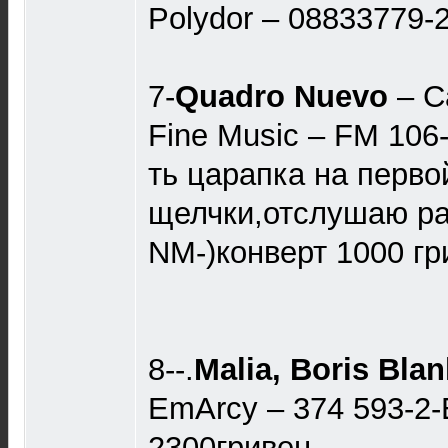
Polydor – 08833779-
7-
Quadro Nuevo
– C
Fine Music – FM 106-
ть царапка на перво
щелчки,отслушаю ра
NM-)конверт 1000 гр
8--.
Malia, Boris Bla
EmArcy – 374 593-
2300гривен