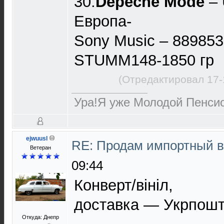
30.
Depeche Mode
– 
Европа-
Sony Music – 889853
STUMM148-1850 гр
(Отредактировал 17-
Ура!Я уже Молодой Пенсио
ejwuusl
RE: Продам импортный 
Ветеран
09:44
Конверт/вініл,
доставка — Укрпошт
Откуда: Днепр