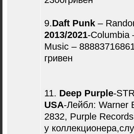
9.
Daft Punk
‎– Rand
2013/2021
-Columbia
Music – 8888371686
гривен
11.
Deep Purple
-ST
USA
-Лейбл: Warner 
2832, Purple Record
у коллекционера,сл