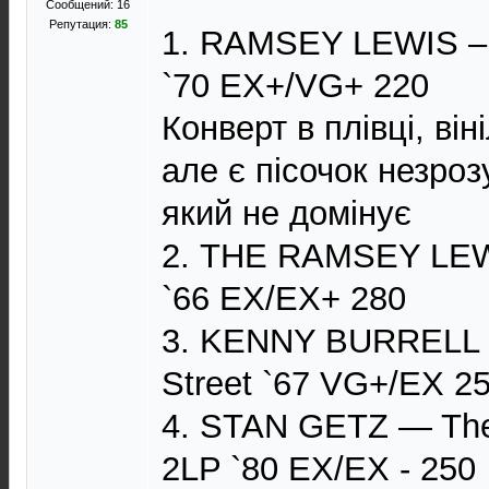
Сообщений: 16
Репутация:
85
1. RAMSEY LEWIS – T
`70 ЕХ+/VG+ 220
Конверт в плівці, він
але є пісочок незро
який не домінує
2. THE RAMSEY LEW
`66 ЕХ/ЕХ+ 280
3. KENNY BURRELL 
Street `67 VG+/ЕХ 2
4. STAN GETZ — The 
2LP `80 ЕХ/ЕХ - 250