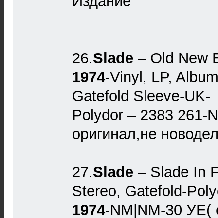
Издание
26.
Slade ‎
– Old New 
1974
-Vinyl, LP, Albu
Gatefold Sleeve-UK-
Polydor ‎– 2383 261
оригинал,не новодел
27.
Slade
– Slade In 
Stereo, Gatefold-Poly
1974
-NM|NM-30 УЕ( 