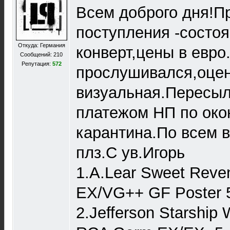
Всем доброго дня!П
поступления -состоя
Откуда: Германия
конверт,цены в евро
Сообщений: 210
Репутация:
572
прослушивался,оце
визуальная.Пересы
платежом НП по око
карантина.По всем 
плз.С ув.Игорь
1.A.Lear Sweet Reve
EX/VG++ GF Poster 
2.Jefferson Starship