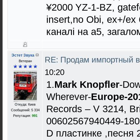
¥2000 YZ-1-BZ, gatef
insert,no Obi, ex+/e
каналі на а5, загало
Эстет Звука
RE: Продам импортный 
Ветеран
10:20
1.
Mark Knopfler
-Dow
Wherever-
Europe-20
Откуда: Киев
Records – V 3214, Br
Сообщений: 5 334
Репутация:
991
00602567940449-1800
D пластинке ,песня 