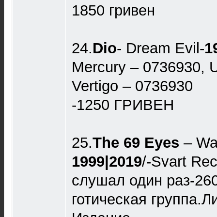
1850 гривен
24.
Dio
- Dream Evil-
1
Mercury – 0736930, 
Vertigo – 0736930
-1250 ГРИВЕН
25.
The 69 Eyes
‎– W
1999|2019
/-Svart Re
cлушал один раз-260
готическая группа.