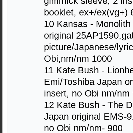
gimmick sleeve, 2 ins
booklet, ex+/ex(vg+) 
10 Kansas - Monolith
original 25AP1590,gat
picture/Japanese/lyric
Obi,nm/nm 1000
11 Kate Bush - Lionh
Emi/Toshiba Japan or
insert, no Obi nm/nm
12 Kate Bush - The 
Japan original EMS-91
no Obi nm/nm- 900