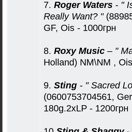
7.
Roger Waters
- " 
Really Want? "
(8898
GF, Ois - 1000грн
8.
Roxy Music
– " Ma
Holland) NM\NM , Ois
9.
Sting
- " Sacred Lo
(0600753704561, Ger
180g.2xLP - 1200грн
10.
Sting & Shaggy