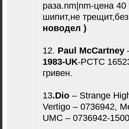
раза.nm|nm-цена 40 
шипит,не трещит,без
новодел )
12.
Paul McCartney ‎
1983-UK
-PCTC 1652
гривен.
13
.Dio
– Strange Hig
Vertigo – 0736942, M
UMC – 0736942-150