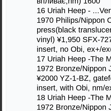
впливає,nm) 1600
16 Uriah Heep - ...Ve
1970 Philips/Nippon 
press(black transluc
vinyl) ¥1,950 SFX-727
insert, no Obi, ex+/e
17 Uriah Heep -The M
1972 Bronze/Nippon J
¥2000 YZ-1-BZ, gatef
insert, with Obi, nm/
18 Uriah Heep -The M
1972 Bronze/Nippon J