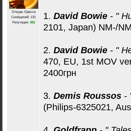
Откуда: Одесса
1.
David Bowie
- " H
Сообщений: 132
Репутация:
362
2101, Japan) NM-/NM-
2.
David Bowie
- " H
470, EU, 1st MOV ver
2400грн
3.
Demis Roussos
- 
(Philips-6325021, Aus
4.
Goldfrapp
- " Tale