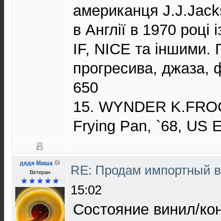
американця J.J.Jack
в Англії в 1970 році
IF, NICE та іншими.
прогресива, джаза, 
650
15. WYNDER K.FROG
Frying Pan, `68, US 
дядя Миша
RE: Продам импортный 
Ветеран
15:02
Состояние винил/ко