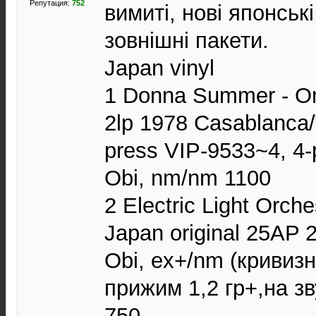
Репутация:
752
вимиті, нові японські
зовнішні пакети.
Japan vinyl
1 Donna Summer - O
2lp 1978 Casablanca/V
press VIP-9533~4, 4-pa
Obi, nm/nm 1100
2 Electric Light Orch
Japan original 25AP 2
Obi, ex+/nm (кривизн
прижим 1,2 гр+,на з
750