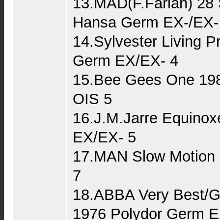
13.MAD(F.Farian) 28 
Hansa Germ EX-/EX-
14.Sylvester Living P
Germ EX/EX- 4
15.Bee Gees One 1
OIS 5
16.J.M.Jarre Equino
EX/EX- 5
17.MAN Slow Motion
7
18.ABBA Very Best/Gr
1976 Polydor Germ 