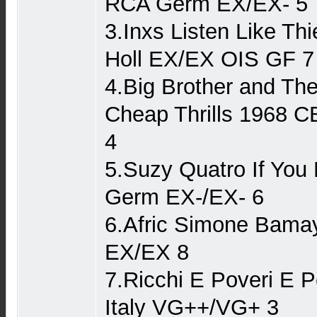
RCA Germ EX/EX- 5
3.Inxs Listen Like Th
Holl EX/EX OIS GF 7
4.Big Brother and T
Cheap Thrills 1968 
4
5.Suzy Quatro If Yo
Germ EX-/EX- 6
6.Afric Simone Bam
EX/EX 8
7.Ricchi E Poveri E 
Italy VG++/VG+ 3