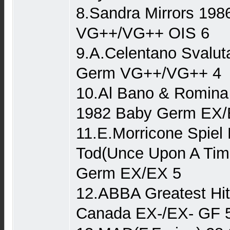
8.Sandra Mirrors 198
VG++/VG++ OIS 6
9.A.Celentano Svaluta
Germ VG++/VG++ 4
10.Al Bano & Romina
1982 Baby Germ EX/
11.E.Morricone Spiel
Tod(Unce Upon A Time
Germ EX/EX 5
12.ABBA Greatest Hit
Canada EX-/EX- GF 