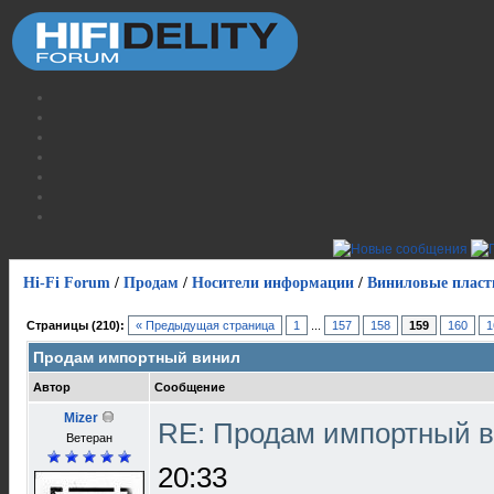
Hi-Fi Forum
/
Продам
/
Носители информации
/
Виниловые пласт
Страницы (210):
« Предыдущая страница
1
...
157
158
159
160
1
Продам импортный винил
Автор
Сообщение
Mizer
RE: Продам импортный 
Ветеран
20:33