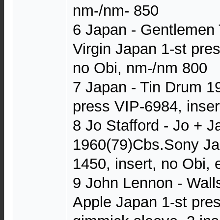
nm-/nm- 850
6 Japan - Gentlemen 
Virgin Japan 1-st pres
no Obi, nm-/nm 800
7 Japan - Tin Drum 19
press VIP-6984, inse
8 Jo Stafford - Jo + J
1960(79)Cbs.Sony Ja
1450, insert, no Obi,
9 John Lennon - Wall
Apple Japan 1-st pre