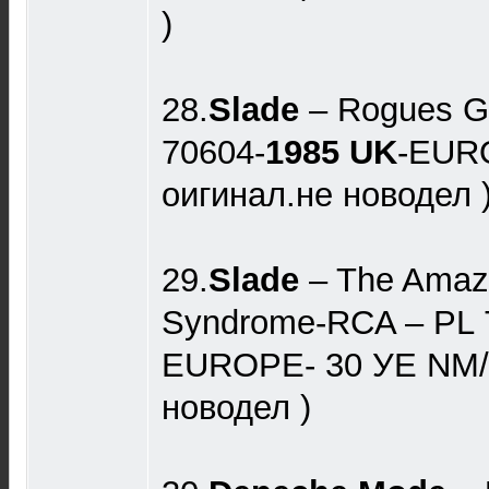
)
28.
Slade
– Rogues Ga
70604-
1985 UK
-EUR
оигинал.не новодел 
29.
Slade
– The Amaz
Syndrome-RCA – PL 
EUROPE- 30 УЕ NM/
новодел )