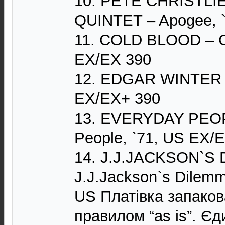
10. PETE CHRISTL
QUINTET – Apogee, 
11. COLD BLOOD – Co
EX/EX 390
12. EDGAR WINTER –
EX/EX+ 390
13. EVERYDAY PEOP
People, `71, US EX/
14. J.J.JACKSON`S
J.J.Jackson`s Dilemm
US Платівка запаков
правилом “as is”. Є