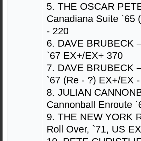
5. THE OSCAR PET
Canadiana Suite `65 
- 220
6. DAVE BRUBECK — 
`67 ЕХ+/ЕХ+ 370
7. DAVE BRUBECK — 
`67 (Re - ?) ЕХ+/ЕХ -
8. JULIAN CANNON
Cannonball Enroute 
9. THE NEW YORK
Roll Over, `71, US 