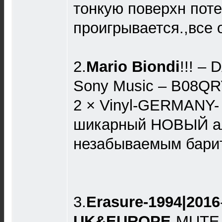
тонкую поверхн поте
проигрывается.,все о
2.
Mario Biondi
!!! ‎–
Sony Music ‎– B08Q
2 × Vinyl-GERMANY-
шикарный НОВЫЙ ал
незабываемым бари
3.
Erasure-1994|2016
UK&EUROPE
-MUTE