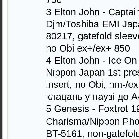
3 Elton John - Captai
Djm/Toshiba-EMI Japa
80217, gatefold sleeve
no Obi ex+/ex+ 850
4 Elton John - Ice On
Nippon Japan 1st pr
insert, no Obi, nm-/e
клацань у паузі до А
5 Genesis - Foxtrot 1
Charisma/Nippon Pho
BT-5161, non-gatefold