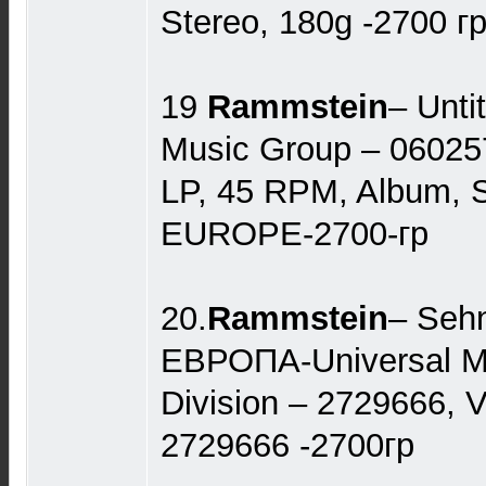
Stereo, 180g -2700 г
19
Rammstein
– Untit
Music Group ‎– 06025
LP, 45 RPM, Album, S
EUROPE-2700-гр
20.
Rammstein
– Seh
ЕВРОПА-Universal M
Division – 2729666, V
2729666 -2700гр