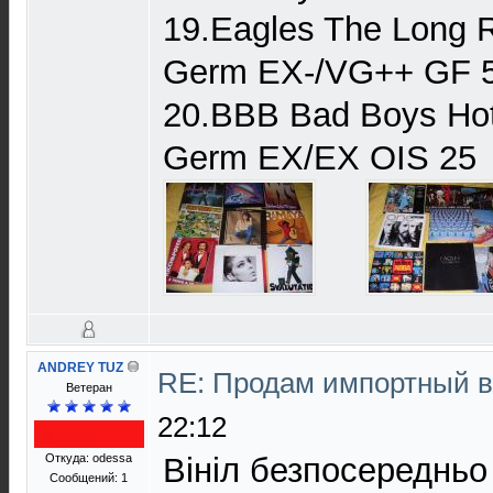
19.Eagles The Long 
Germ EX-/VG++ GF 
20.BBB Bad Boys Hot
Germ EX/EX OIS 25
ANDREY TUZ
RE: Продам импортный 
Ветеран
22:12
Откуда: odessa
Вініл безпосередньо 
Сообщений: 1