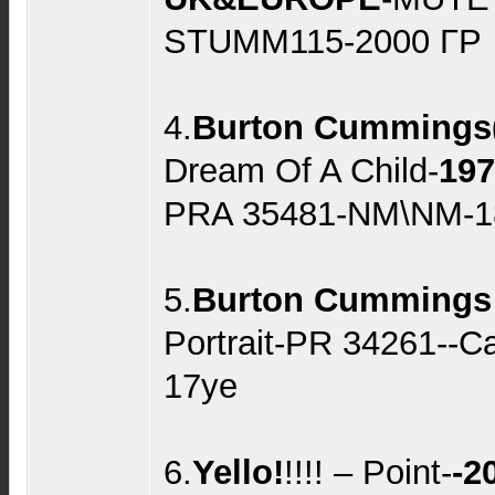
STUMM115-2000 ГР
4.
Burton Cummings(
Dream Of A Child-
197
PRA 35481-NM\NM-1
5.
Burton Cummings
Portrait-PR 34261-
17ye
6.
Yello!
!!!! ‎– Point-
-2