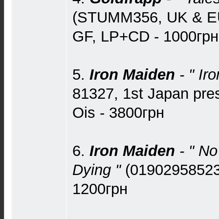
(STUMM356, UK & EU)
GF, LP+CD - 1000грн
5.
Iron Maiden
- " Ir
81327, 1st Japan pre
Ois - 3800грн
6.
Iron Maiden
- " No
Dying "
(01902958523
1200грн